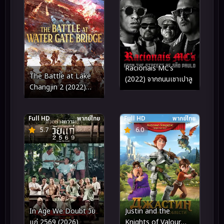
Racionais MC’s
The Battle at Lake
(2022) จากถนนเชาเปาลู
Changjin 2 (2022)
ยุทธการยึดสมรภูมิเดือด
2
Full HD
พากย์ไทย
Full HD
พากย์ไทย
5.7
6.0
In Age We Doubt วัย
Justin and the
แก่ 2569 (2026)
Knights of Valour