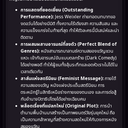
การแสดงที่ยอดเยี่ยม (Outstanding
Performance):
Jess Weixler ถ่ายทอดบทบาทขอ
งดอว์นได้อย่างมีมิติ ทั้งความไร้เดียงสา ความสับสน และ
ความแข็งแกร่งในท้ายที่สุด ทำให้ตัวละครนี้มีเสน่ห์และน่า
ติดตาม
การผสมผสานอารมณ์ที่ลงตัว (Perfect Blend of
Genres):
หนังสามารถบาลานซ์ความสยองขวัญชวน
แหวะ เข้ากับอารมณ์ขันแบบตลกร้าย (Dark Comedy)
ได้อย่างพอดี ทำให้ผู้ชมทั้งลุ้นระทึกและอดหัวเราะไม่ได้ใน
เวลาเดียวกัน
สาส์นแห่งสตรีนิยม (Feminist Message):
ภายใต้
ความสยองขวัญ หนังแฝงประเด็นสตรีนิยม การ
ตระหนักรู้ในสิทธิเหนือร่างกายของตนเอง และการต่อสู้
กับอำนาจปิตาธิปไตยได้อย่างเฉียบคม
พล็อตเรื่องที่แปลกใหม่ (Original Plot):
การนำ
ตำนานพื้นบ้านมาสร้างเป็นภาพยนตร์วัยรุ่นยุคใหม่ ถือ
เป็นความกล้าหาญที่สร้างความสดใหม่ให้กับวงการหนัง
สยองขวัญ