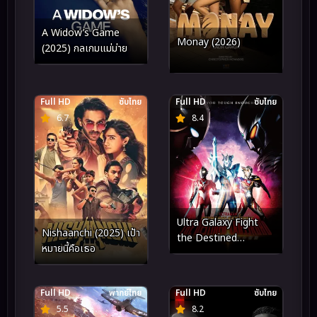
A Widow’s Game
Monay (2026)
(2025) กลเกมแม่ม่าย
Full HD
ซับไทย
Full HD
ซับไทย
6.7
8.4
Ultra Galaxy Fight
Nishaanchi (2025) เป้า
the Destined
หมายนี้คือเธอ
Crossroad (2022)
อุลตร้าแกแลคซีไฟท์ ทาง
แยกแห่งชะตา
Full HD
พากย์ไทย
Full HD
ซับไทย
5.5
8.2