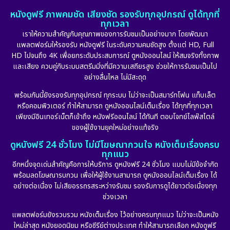
หนังดูฟรี ภาพคมชัด เสียงชัด รองรับทุกอุปกรณ์ ดูได้ทุกที่
Emotional
(101)
ทุกเวลา
เราให้ความสำคัญกับคุณภาพของการรับชมเป็นอย่างมาก โดยพัฒนา
Epic มหากาพย์
(17)
แพลตฟอร์มให้รองรับ หนังดูฟรี ในระดับความคมชัดสูง ตั้งแต่ HD, Full
HD ไปจนถึง 4K เพื่อยกระดับประสบการณ์ ดูหนังออนไลน์ ให้สมจริงทั้งภาพ
Erotic
(10)
และเสียง ควบคู่กับระบบสตรีมมิ่งที่มีความเสถียรสูง ช่วยให้การรับชมเป็นไป
อย่างลื่นไหล ไม่มีสะดุด
Family ครอบครัว
(227)
พร้อมกันนี้ยังรองรับทุกอุปกรณ์ ทุกระบบ ไม่ว่าจะเป็นสมาร์ทโฟน แท็บเล็ต
หรือคอมพิวเตอร์ ทำให้สามารถ ดูหนังออนไลน์เต็มเรื่อง ได้ทุกที่ทุกเวลา
Fantasy จินตนาการ
(265)
เพียงมีอินเทอร์เน็ตก็เข้าถึง หนังฟรีออนไลน์ ได้ทันที ตอบโจทย์ไลฟ์สไตล์
ของผู้ใช้งานยุคใหม่อย่างแท้จริง
Fiction
(11)
ดูหนังฟรี 24 ชั่วโมง ไม่มีโฆษณากวนใจ หนังเต็มเรื่องครบ
ทุกแนว
Film
(57)
อีกหนึ่งจุดเด่นสำคัญคือการให้บริการ ดูหนังฟรี 24 ชั่วโมง แบบไม่มีข้อจำกัด
พร้อมลดโฆษณารบกวน เพื่อให้ผู้ใช้งานสามารถ ดูหนังออนไลน์เต็มเรื่อง ได้
Gothic
(6)
อย่างต่อเนื่อง ไม่เสียอรรถรสระหว่างรับชม รองรับการดูได้ยาวต่อเนื่องทุก
ช่วงเวลา
Grief
(6)
แพลตฟอร์มยังรวบรวม หนังเต็มเรื่อง ไว้อย่างครบทุกแนว ไม่ว่าจะเป็นหนัง
ใหม่ล่าสุด หนังยอดนิยม หรือซีรีย์ต่างประเทศ ทำให้สามารถเลือก หนังดูฟรี
HBO GO
(11)