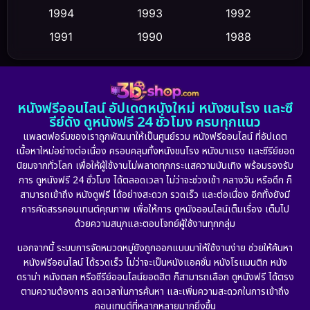
Culture
1994
1993
1992
(23)
1991
1990
1988
Dance เต้น
(6)
1986
1985
1983
DC
(2)
1982
1981
1978
หนังฟรีออนไลน์ อัปเดตหนังใหม่ หนังชนโรง และซี
1974
1971
1962
Detective สืบสวน
(5)
รีย์ดัง ดูหนังฟรี 24 ชั่วโมง ครบทุกแนว
แพลตฟอร์มของเราถูกพัฒนาให้เป็นศูนย์รวม หนังฟรีออนไลน์ ที่อัปเดต
Detective สืบสวน
(56)
เนื้อหาใหม่อย่างต่อเนื่อง ครอบคลุมทั้งหนังชนโรง หนังมาแรง และซีรีย์ยอด
นิยมจากทั่วโลก เพื่อให้ผู้ใช้งานไม่พลาดทุกกระแสความบันเทิง พร้อมรองรับ
Disaster
(10)
การ ดูหนังฟรี 24 ชั่วโมง ได้ตลอดเวลา ไม่ว่าจะช่วงเช้า กลางวัน หรือดึก ก็
สามารถเข้าถึง หนังดูฟรี ได้อย่างสะดวก รวดเร็ว และต่อเนื่อง อีกทั้งยังมี
Disney+
(24)
การคัดสรรคอนเทนต์คุณภาพ เพื่อให้การ ดูหนังออนไลน์เต็มเรื่อง เต็มไป
ด้วยความสนุกและตอบโจทย์ผู้ใช้งานทุกกลุ่ม
Documentary สารคดี
(92)
นอกจากนี้ ระบบการจัดหมวดหมู่ยังถูกออกแบบมาให้ใช้งานง่าย ช่วยให้ค้นหา
หนังฟรีออนไลน์ ได้รวดเร็ว ไม่ว่าจะเป็นหนังแอคชั่น หนังโรแมนติก หนัง
Drama ดราม่า
(898)
ดราม่า หนังตลก หรือซีรีย์ออนไลน์ยอดฮิต ก็สามารถเลือก ดูหนังฟรี ได้ตรง
ตามความต้องการ ลดเวลาในการค้นหา และเพิ่มความสะดวกในการเข้าถึง
Dystopian
(17)
คอนเทนต์ที่หลากหลายมากยิ่งขึ้น