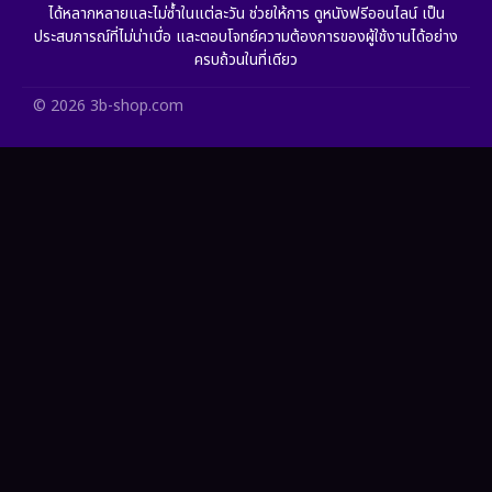
ได้หลากหลายและไม่ซ้ำในแต่ละวัน ช่วยให้การ ดูหนังฟรีออนไลน์ เป็น
ประสบการณ์ที่ไม่น่าเบื่อ และตอบโจทย์ความต้องการของผู้ใช้งานได้อย่าง
HBO Max
(2)
ครบถ้วนในที่เดียว
Healing
(11)
© 2026 3b-shop.com
Heist
(7)
Historical
(25)
History ประวัติศาสตร์
(63)
Holiday
(2)
Horror สยองขวัญ
(393)
Human
(52)
Inspirational แรงบันดาลใจ
(93)