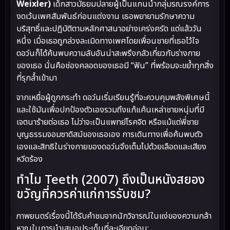
Weixler)
เด็กสาวมัธยมปลายผู้เป็นแกนนำกลุ่มรณรงค์การ
งดเว้นเพศสัมพันธ์ก่อนแต่งงาน เธอพยายามรักษาความ
บริสุทธิ์และปฏิบัติตามหลักศาสนาอย่างเคร่งครัด แต่แล้ววัน
หนึ่ง เมื่อเธอถูกล่วงละเมิดทางเพศโดยเพื่อนชายที่เธอไว้ใจ
ดอว์นก็ได้ค้นพบความลับอันน่าสะพรึงกลัวเกี่ยวกับร่างกาย
ของเธอ นั่นคือช่องคลอดของเธอมี “ฟัน” ที่พร้อมจะขย้ำทุกสิ่ง
ที่รุกล้ำเข้ามา
จากเหยื่อผู้ถูกกระทำ ดอว์นเริ่มเรียนรู้ที่จะควบคุมพลังพิเศษนี้
และใช้มันเพื่อปกป้องตัวเองรวมถึงแก้แค้นเหล่าชายหนุ่มที่มี
เจตนาร้ายต่อเธอ ไม่ว่าจะเป็นแพทย์โรคจิต หรือแม้แต่พี่ชาย
บุญธรรมจอมซาดิสม์ของเธอเอง การเดินทางเพื่อค้นพบตัว
เองและสิทธิในร่างกายของดอว์นจึงเต็มไปด้วยเลือดและเสียง
หวีดร้อง
ทำไม Teeth (2007) ถึงเป็นหนังสยอง
ขวัญที่ควรค่าแก่การรับชม?
ภาพยนตร์เรื่องนี้ได้รับคำชมจากนักวิจารณ์ในแง่ของความกล้า
หาญในการนำเสนอประเด็นที่ละเอียดอ่อน: