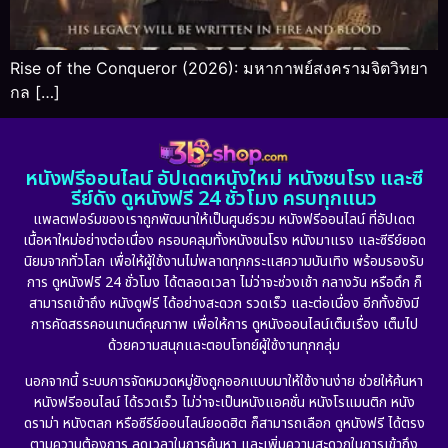
Rise of the Conqueror (2026): มหากาพย์สงครามจิตวิทยา
กล […]
หนังฟรีออนไลน์ อัปเดตหนังใหม่ หนังชนโรง และซี
รีย์ดัง ดูหนังฟรี 24 ชั่วโมง ครบทุกแนว
แพลตฟอร์มของเราถูกพัฒนาให้เป็นศูนย์รวม หนังฟรีออนไลน์ ที่อัปเดต
เนื้อหาใหม่อย่างต่อเนื่อง ครอบคลุมทั้งหนังชนโรง หนังมาแรง และซีรีย์ยอด
นิยมจากทั่วโลก เพื่อให้ผู้ใช้งานไม่พลาดทุกกระแสความบันเทิง พร้อมรองรับ
การ ดูหนังฟรี 24 ชั่วโมง ได้ตลอดเวลา ไม่ว่าจะช่วงเช้า กลางวัน หรือดึก ก็
สามารถเข้าถึง หนังดูฟรี ได้อย่างสะดวก รวดเร็ว และต่อเนื่อง อีกทั้งยังมี
การคัดสรรคอนเทนต์คุณภาพ เพื่อให้การ ดูหนังออนไลน์เต็มเรื่อง เต็มไป
ด้วยความสนุกและตอบโจทย์ผู้ใช้งานทุกกลุ่ม
นอกจากนี้ ระบบการจัดหมวดหมู่ยังถูกออกแบบมาให้ใช้งานง่าย ช่วยให้ค้นหา
หนังฟรีออนไลน์ ได้รวดเร็ว ไม่ว่าจะเป็นหนังแอคชั่น หนังโรแมนติก หนัง
ดราม่า หนังตลก หรือซีรีย์ออนไลน์ยอดฮิต ก็สามารถเลือก ดูหนังฟรี ได้ตรง
ตามความต้องการ ลดเวลาในการค้นหา และเพิ่มความสะดวกในการเข้าถึง