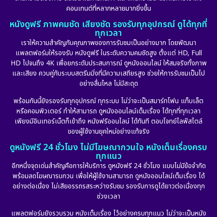
คอนเทนต์ที่หลากหลายมากยิ่งขึ้น
หนังดูฟรี ภาพคมชัด เสียงชัด รองรับทุกอุปกรณ์ ดูได้ทุกที่
ทุกเวลา
เราให้ความสำคัญกับคุณภาพของการรับชมเป็นอย่างมาก โดยพัฒนา
แพลตฟอร์มให้รองรับ หนังดูฟรี ในระดับความคมชัดสูง ตั้งแต่ HD, Full
HD ไปจนถึง 4K เพื่อยกระดับประสบการณ์ ดูหนังออนไลน์ ให้สมจริงทั้งภาพ
และเสียง ควบคู่กับระบบสตรีมมิ่งที่มีความเสถียรสูง ช่วยให้การรับชมเป็นไป
อย่างลื่นไหล ไม่มีสะดุด
พร้อมกันนี้ยังรองรับทุกอุปกรณ์ ทุกระบบ ไม่ว่าจะเป็นสมาร์ทโฟน แท็บเล็ต
หรือคอมพิวเตอร์ ทำให้สามารถ ดูหนังออนไลน์เต็มเรื่อง ได้ทุกที่ทุกเวลา
เพียงมีอินเทอร์เน็ตก็เข้าถึง หนังฟรีออนไลน์ ได้ทันที ตอบโจทย์ไลฟ์สไตล์
ของผู้ใช้งานยุคใหม่อย่างแท้จริง
ดูหนังฟรี 24 ชั่วโมง ไม่มีโฆษณากวนใจ หนังเต็มเรื่องครบ
ทุกแนว
อีกหนึ่งจุดเด่นสำคัญคือการให้บริการ ดูหนังฟรี 24 ชั่วโมง แบบไม่มีข้อจำกัด
พร้อมลดโฆษณารบกวน เพื่อให้ผู้ใช้งานสามารถ ดูหนังออนไลน์เต็มเรื่อง ได้
อย่างต่อเนื่อง ไม่เสียอรรถรสระหว่างรับชม รองรับการดูได้ยาวต่อเนื่องทุก
ช่วงเวลา
แพลตฟอร์มยังรวบรวม หนังเต็มเรื่อง ไว้อย่างครบทุกแนว ไม่ว่าจะเป็นหนัง