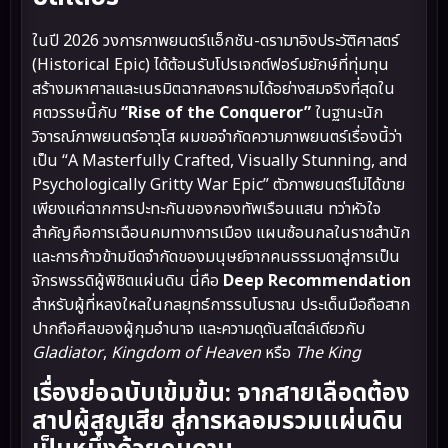
ในปี 2026 วงการภาพยนตร์แอ็กชัน-ดรามาอิงประวัติศาสตร์
(Historical Epic) ได้ต้อนรับโปรเจกต์ฟอร์มยักษ์ที่ทุ่มทุน
สร้างมหาศาลและเนรมิตฉากสงครามได้อย่างสมจริงที่สุดใน
ศตวรรษนี้กับ
“Rise of the Conqueror”
ในฐานะนัก
วิจารณ์ภาพยนตร์อาวุโส ผมขอจำกัดความภาพยนตร์เรื่องนี้ว่า
เป็น “A Masterfully Crafted, Visually Stunning, and
Psychologically Gritty War Epic” ตัวภาพยนตร์ไม่ได้ขาย
เพียงแค่ฉากการปะทะกันของกองทัพเรือนแสน ทว่าหัวใจ
สำคัญคือการเฉือนคมทางการเมือง แผนซ้อนกลในราชสำนัก
และการก้าวข้ามขีดจำกัดของมนุษย์จากคนธรรมดาสู่การเป็น
จักรพรรดิผู้พิชิตแผ่นดิน นี่คือ
Deep Recommendation
สำหรับผู้ที่หลงใหลในกลยุทธ์การรบโบราณ ประเด็นมือถือสาก
ปากถือศีลของผู้กุมอำนาจ และความดุดันสไตล์เดียวกับ
Gladiator
,
Kingdom of Heaven
หรือ
The King
เรื่องย่อฉบับเข้มข้น: จากสายเลือดต้อง
สาปผู้สูญเสีย สู่การหลอมรวมแผ่นดิน