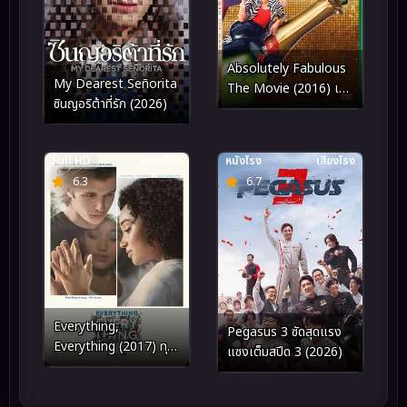
Absolutely Fabulous
My Dearest Señorita
The Movie (2016) เว่อ
ซินญอริต้าที่รัก (2026)
ร์สุด มนุษย์ป้า!
Full HD
พากย์ไทย
หนังโรง
เสียงโรง
6.3
6.7
Everything,
Pegasus 3 ซัดสุดแรง
Everything (2017) ทุก
แซงเต็มสปีด 3 (2026)
สิ่ง, ทุก ๆ สิ่ง…คือเธอ