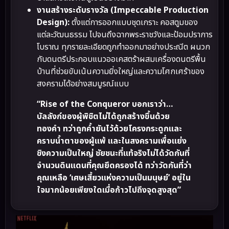
งานสร้างระดับรางวัล (Impeccable Production
Design):
ตั้งแต่การออกแบบชุดเกราะ คอสตูมของ
แต่ละวัฒนธรรม ไปจนถึงฉากพระราชวังและป้อมปราการ
โบราณ ทุกรายละเอียดถูกทำออกมาอย่างประณีต ผนวก
กับดนตรีประกอบแนวออเคสตร้าผสมเครื่องดนตรีพื้น
บ้านที่ช่วยขับเน้นความยิ่งใหญ่และความโศกเศร้าของ
สงครามได้อย่างสมบูรณ์แบบ
“Rise of the Conqueror บอกเราว่า…
บัลลังก์ของผู้พิชิตไม่ได้ถูกสร้างขึ้นด้วย
ทองคำ ทว่าถูกค้ำยันไว้ด้วยโครงกระดูกและ
คราบน้ำตาของผู้แพ้ และในสงครามเพื่อแย่ง
ชิงความเป็นใหญ่ ชัยชนะที่แท้จริงไม่ได้วัดกันที่
จำนวนดินแดนที่คุณยึดครองได้ ทว่าวัดกันที่ว่า
คุณเหลือ ‘เศษเสี้ยวแห่งความเป็นมนุษย์’ อยู่ใน
ใจมากน้อยเพียงใดเมื่อก้าวไปถึงจุดสูงสุด”