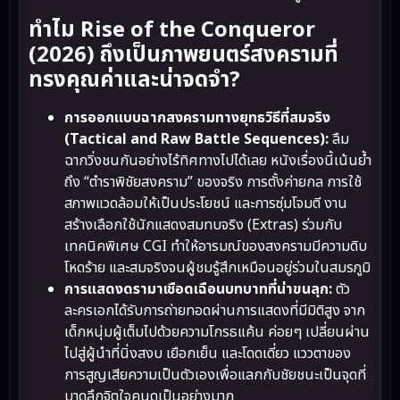
ทำไม Rise of the Conqueror
(2026) ถึงเป็นภาพยนตร์สงครามที่
ทรงคุณค่าและน่าจดจำ?
การออกแบบฉากสงครามทางยุทธวิธีที่สมจริง
(Tactical and Raw Battle Sequences):
ลืม
ฉากวิ่งชนกันอย่างไร้ทิศทางไปได้เลย หนังเรื่องนี้เน้นย้ำ
ถึง “ตำราพิชัยสงคราม” ของจริง การตั้งค่ายกล การใช้
สภาพแวดล้อมให้เป็นประโยชน์ และการซุ่มโจมตี งาน
สร้างเลือกใช้นักแสดงสมทบจริง (Extras) ร่วมกับ
เทคนิคพิเศษ CGI ทำให้อารมณ์ของสงครามมีความดิบ
โหดร้าย และสมจริงจนผู้ชมรู้สึกเหมือนอยู่ร่วมในสมรภูมิ
การแสดงดรามาเชือดเฉือนบทบาทที่น่าขนลุก:
ตัว
ละครเอกได้รับการถ่ายทอดผ่านการแสดงที่มีมิติสูง จาก
เด็กหนุ่มผู้เต็มไปด้วยความโกรธแค้น ค่อยๆ เปลี่ยนผ่าน
ไปสู่ผู้นำที่นิ่งสงบ เยือกเย็น และโดดเดี่ยว แววตาของ
การสูญเสียความเป็นตัวเองเพื่อแลกกับชัยชนะเป็นจุดที่
บาดลึกจิตใจคนดูเป็นอย่างมาก