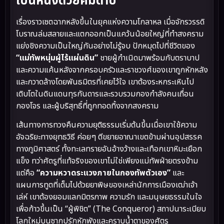
เป็นหนึ่งด้วยคมดาบ
เรื่องราวเซตฉากหลังขึ้นในยุคแห่งความโกลาหล เมื่อจักรวรรดิ
โบราณล่มสลายและแตกออกเป็นแคว้นน้อยใหญ่ที่ทำสงคราม
แย่งชิงความเป็นใหญ่กันอย่างไม่รู้จบ ปักหมุดไปที่ชีวิตของ
“แม่ทัพหนุ่มผู้ไร้แผ่นดิน”
ชายผู้กำเนิดมาพร้อมกับตราบาป
และความแค้นหลังจากครอบครัวและราชวงศ์ของเขาถูกหักหลัง
และกวาดล้างโดยพันธมิตรที่เคยไว้ใจ เขาต้องระหกระเหินไป
เติบโตในดินแดนทุรกันดารและรวบรวมกองกำลังคนเถื่อน
กองโจร และผู้บริสุทธิ์ที่ถูกทอดทิ้งจากสงคราม
เส้นทางการทวงคืนความยุติธรรมเริ่มต้นขึ้นเมื่อเขาใช้ความ
อัจฉริยะทางยุทธวิธี ค่อยๆ ตีขยายอาณาเขตข้ามผ่านอุปสรรค
ทางภูมิศาสตร์ ทั้งทะเลทรายอันอ้างว้างและเทือกเขาหิมะเยือก
แข็ง ทว่าศัตรูที่แท้จริงของเขาไม่ใช่เพียงแม่ทัพฝ่ายตรงข้าม
แต่คือ
“ความหวาดระแวงภายในกองทัพตัวเอง”
และ
แผนการทูตที่เต็มไปด้วยยาพิษของเหล่านักการเมืองเฒ่าเจ้า
เล่ห์ เขาต้องยอมแลกมิตรภาพ ความรัก และมนุษยธรรมในใจ
เพื่อก้าวขึ้นเป็น “ผู้พิชิต” (The Conqueror) สถาปนาระเบียบ
โลกใหม่บนซากปรักหักพังและคราบน้ำตาของศัตรู