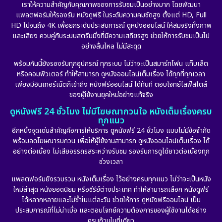
เราให้ความสำคัญกับคุณภาพของการรับชมเป็นอย่างมาก โดยพัฒนา
Epic มหากาพย์
(17)
แพลตฟอร์มให้รองรับ หนังดูฟรี ในระดับความคมชัดสูง ตั้งแต่ HD, Full
HD ไปจนถึง 4K เพื่อยกระดับประสบการณ์ ดูหนังออนไลน์ ให้สมจริงทั้งภาพ
Erotic
(10)
และเสียง ควบคู่กับระบบสตรีมมิ่งที่มีความเสถียรสูง ช่วยให้การรับชมเป็นไป
อย่างลื่นไหล ไม่มีสะดุด
Family ครอบครัว
(227)
พร้อมกันนี้ยังรองรับทุกอุปกรณ์ ทุกระบบ ไม่ว่าจะเป็นสมาร์ทโฟน แท็บเล็ต
หรือคอมพิวเตอร์ ทำให้สามารถ ดูหนังออนไลน์เต็มเรื่อง ได้ทุกที่ทุกเวลา
Fantasy จินตนาการ
(265)
เพียงมีอินเทอร์เน็ตก็เข้าถึง หนังฟรีออนไลน์ ได้ทันที ตอบโจทย์ไลฟ์สไตล์
ของผู้ใช้งานยุคใหม่อย่างแท้จริง
Fiction
(11)
ดูหนังฟรี 24 ชั่วโมง ไม่มีโฆษณากวนใจ หนังเต็มเรื่องครบ
ทุกแนว
Film
(57)
อีกหนึ่งจุดเด่นสำคัญคือการให้บริการ ดูหนังฟรี 24 ชั่วโมง แบบไม่มีข้อจำกัด
พร้อมลดโฆษณารบกวน เพื่อให้ผู้ใช้งานสามารถ ดูหนังออนไลน์เต็มเรื่อง ได้
Gothic
(6)
อย่างต่อเนื่อง ไม่เสียอรรถรสระหว่างรับชม รองรับการดูได้ยาวต่อเนื่องทุก
ช่วงเวลา
Grief
(6)
แพลตฟอร์มยังรวบรวม หนังเต็มเรื่อง ไว้อย่างครบทุกแนว ไม่ว่าจะเป็นหนัง
ใหม่ล่าสุด หนังยอดนิยม หรือซีรีย์ต่างประเทศ ทำให้สามารถเลือก หนังดูฟรี
HBO GO
(11)
ได้หลากหลายและไม่ซ้ำในแต่ละวัน ช่วยให้การ ดูหนังฟรีออนไลน์ เป็น
ประสบการณ์ที่ไม่น่าเบื่อ และตอบโจทย์ความต้องการของผู้ใช้งานได้อย่าง
HBO Max
(2)
ครบถ้วนในที่เดียว