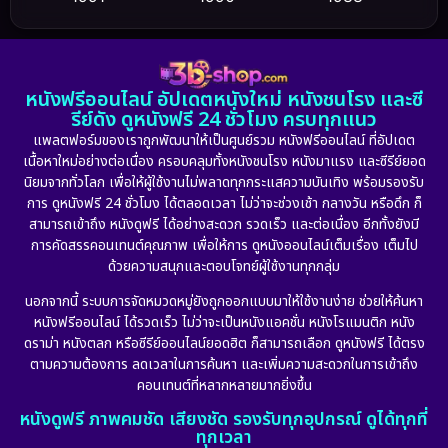
Dance เต้น
(6)
1986
1985
1983
DC
(2)
1982
1981
1978
หนังฟรีออนไลน์ อัปเดตหนังใหม่ หนังชนโรง และซี
1974
1971
1962
Detective สืบสวน
(5)
รีย์ดัง ดูหนังฟรี 24 ชั่วโมง ครบทุกแนว
แพลตฟอร์มของเราถูกพัฒนาให้เป็นศูนย์รวม หนังฟรีออนไลน์ ที่อัปเดต
Detective สืบสวน
(56)
เนื้อหาใหม่อย่างต่อเนื่อง ครอบคลุมทั้งหนังชนโรง หนังมาแรง และซีรีย์ยอด
นิยมจากทั่วโลก เพื่อให้ผู้ใช้งานไม่พลาดทุกกระแสความบันเทิง พร้อมรองรับ
Disaster
(10)
การ ดูหนังฟรี 24 ชั่วโมง ได้ตลอดเวลา ไม่ว่าจะช่วงเช้า กลางวัน หรือดึก ก็
สามารถเข้าถึง หนังดูฟรี ได้อย่างสะดวก รวดเร็ว และต่อเนื่อง อีกทั้งยังมี
Disney+
(24)
การคัดสรรคอนเทนต์คุณภาพ เพื่อให้การ ดูหนังออนไลน์เต็มเรื่อง เต็มไป
ด้วยความสนุกและตอบโจทย์ผู้ใช้งานทุกกลุ่ม
Documentary สารคดี
(92)
นอกจากนี้ ระบบการจัดหมวดหมู่ยังถูกออกแบบมาให้ใช้งานง่าย ช่วยให้ค้นหา
หนังฟรีออนไลน์ ได้รวดเร็ว ไม่ว่าจะเป็นหนังแอคชั่น หนังโรแมนติก หนัง
Drama ดราม่า
(898)
ดราม่า หนังตลก หรือซีรีย์ออนไลน์ยอดฮิต ก็สามารถเลือก ดูหนังฟรี ได้ตรง
ตามความต้องการ ลดเวลาในการค้นหา และเพิ่มความสะดวกในการเข้าถึง
Dystopian
(17)
คอนเทนต์ที่หลากหลายมากยิ่งขึ้น
หนังดูฟรี ภาพคมชัด เสียงชัด รองรับทุกอุปกรณ์ ดูได้ทุกที่
Emotional
(101)
ทุกเวลา