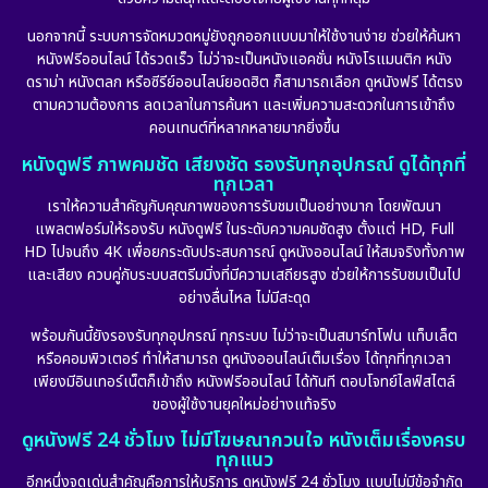
นอกจากนี้ ระบบการจัดหมวดหมู่ยังถูกออกแบบมาให้ใช้งานง่าย ช่วยให้ค้นหา
หนังฟรีออนไลน์ ได้รวดเร็ว ไม่ว่าจะเป็นหนังแอคชั่น หนังโรแมนติก หนัง
ดราม่า หนังตลก หรือซีรีย์ออนไลน์ยอดฮิต ก็สามารถเลือก ดูหนังฟรี ได้ตรง
ตามความต้องการ ลดเวลาในการค้นหา และเพิ่มความสะดวกในการเข้าถึง
คอนเทนต์ที่หลากหลายมากยิ่งขึ้น
หนังดูฟรี ภาพคมชัด เสียงชัด รองรับทุกอุปกรณ์ ดูได้ทุกที่
ทุกเวลา
เราให้ความสำคัญกับคุณภาพของการรับชมเป็นอย่างมาก โดยพัฒนา
แพลตฟอร์มให้รองรับ หนังดูฟรี ในระดับความคมชัดสูง ตั้งแต่ HD, Full
HD ไปจนถึง 4K เพื่อยกระดับประสบการณ์ ดูหนังออนไลน์ ให้สมจริงทั้งภาพ
และเสียง ควบคู่กับระบบสตรีมมิ่งที่มีความเสถียรสูง ช่วยให้การรับชมเป็นไป
อย่างลื่นไหล ไม่มีสะดุด
พร้อมกันนี้ยังรองรับทุกอุปกรณ์ ทุกระบบ ไม่ว่าจะเป็นสมาร์ทโฟน แท็บเล็ต
หรือคอมพิวเตอร์ ทำให้สามารถ ดูหนังออนไลน์เต็มเรื่อง ได้ทุกที่ทุกเวลา
เพียงมีอินเทอร์เน็ตก็เข้าถึง หนังฟรีออนไลน์ ได้ทันที ตอบโจทย์ไลฟ์สไตล์
ของผู้ใช้งานยุคใหม่อย่างแท้จริง
ดูหนังฟรี 24 ชั่วโมง ไม่มีโฆษณากวนใจ หนังเต็มเรื่องครบ
ทุกแนว
อีกหนึ่งจุดเด่นสำคัญคือการให้บริการ ดูหนังฟรี 24 ชั่วโมง แบบไม่มีข้อจำกัด