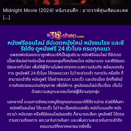
Midnight Movie (2024) หนังรอบดึก : อาถรรพ์หุ่นเชิดและคด
[…]
หนังฟรีออนไลน์ อัปเดตหนังใหม่ หนังชนโรง และซี
รีย์ดัง ดูหนังฟรี 24 ชั่วโมง ครบทุกแนว
แพลตฟอร์มของเราถูกพัฒนาให้เป็นศูนย์รวม หนังฟรีออนไลน์ ที่อัปเดต
เนื้อหาใหม่อย่างต่อเนื่อง ครอบคลุมทั้งหนังชนโรง หนังมาแรง และซีรีย์ยอด
นิยมจากทั่วโลก เพื่อให้ผู้ใช้งานไม่พลาดทุกกระแสความบันเทิง พร้อมรองรับ
การ ดูหนังฟรี 24 ชั่วโมง ได้ตลอดเวลา ไม่ว่าจะช่วงเช้า กลางวัน หรือดึก ก็
สามารถเข้าถึง หนังดูฟรี ได้อย่างสะดวก รวดเร็ว และต่อเนื่อง อีกทั้งยังมี
การคัดสรรคอนเทนต์คุณภาพ เพื่อให้การ ดูหนังออนไลน์เต็มเรื่อง เต็มไป
ด้วยความสนุกและตอบโจทย์ผู้ใช้งานทุกกลุ่ม
นอกจากนี้ ระบบการจัดหมวดหมู่ยังถูกออกแบบมาให้ใช้งานง่าย ช่วยให้ค้นหา
หนังฟรีออนไลน์ ได้รวดเร็ว ไม่ว่าจะเป็นหนังแอคชั่น หนังโรแมนติก หนัง
ดราม่า หนังตลก หรือซีรีย์ออนไลน์ยอดฮิต ก็สามารถเลือก ดูหนังฟรี ได้ตรง
ตามความต้องการ ลดเวลาในการค้นหา และเพิ่มความสะดวกในการเข้าถึง
คอนเทนต์ที่หลากหลายมากยิ่งขึ้น