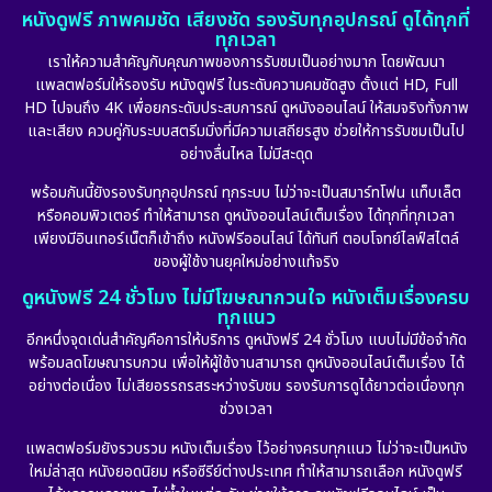
หนังดูฟรี ภาพคมชัด เสียงชัด รองรับทุกอุปกรณ์ ดูได้ทุกที่
ทุกเวลา
เราให้ความสำคัญกับคุณภาพของการรับชมเป็นอย่างมาก โดยพัฒนา
แพลตฟอร์มให้รองรับ หนังดูฟรี ในระดับความคมชัดสูง ตั้งแต่ HD, Full
HD ไปจนถึง 4K เพื่อยกระดับประสบการณ์ ดูหนังออนไลน์ ให้สมจริงทั้งภาพ
และเสียง ควบคู่กับระบบสตรีมมิ่งที่มีความเสถียรสูง ช่วยให้การรับชมเป็นไป
อย่างลื่นไหล ไม่มีสะดุด
พร้อมกันนี้ยังรองรับทุกอุปกรณ์ ทุกระบบ ไม่ว่าจะเป็นสมาร์ทโฟน แท็บเล็ต
หรือคอมพิวเตอร์ ทำให้สามารถ ดูหนังออนไลน์เต็มเรื่อง ได้ทุกที่ทุกเวลา
เพียงมีอินเทอร์เน็ตก็เข้าถึง หนังฟรีออนไลน์ ได้ทันที ตอบโจทย์ไลฟ์สไตล์
ของผู้ใช้งานยุคใหม่อย่างแท้จริง
ดูหนังฟรี 24 ชั่วโมง ไม่มีโฆษณากวนใจ หนังเต็มเรื่องครบ
ทุกแนว
อีกหนึ่งจุดเด่นสำคัญคือการให้บริการ ดูหนังฟรี 24 ชั่วโมง แบบไม่มีข้อจำกัด
พร้อมลดโฆษณารบกวน เพื่อให้ผู้ใช้งานสามารถ ดูหนังออนไลน์เต็มเรื่อง ได้
อย่างต่อเนื่อง ไม่เสียอรรถรสระหว่างรับชม รองรับการดูได้ยาวต่อเนื่องทุก
ช่วงเวลา
แพลตฟอร์มยังรวบรวม หนังเต็มเรื่อง ไว้อย่างครบทุกแนว ไม่ว่าจะเป็นหนัง
ใหม่ล่าสุด หนังยอดนิยม หรือซีรีย์ต่างประเทศ ทำให้สามารถเลือก หนังดูฟรี