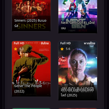
Sinners (2025) ซินเนอ
Next Gen (2018) เน็กซ์
ร์ส
เจน
Full HD
ซับไทย
Full HD
พากย์ไทย
6.3
5.6
Serve The People
In Cold Light อิน โคลด์
(2022)
ไลต์ (2025)