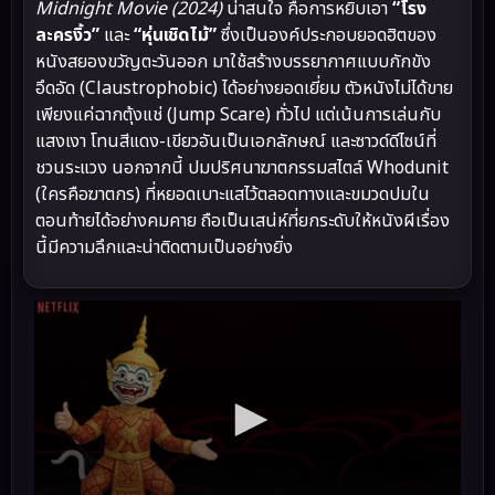
Midnight Movie (2024)
น่าสนใจ คือการหยิบเอา
“โรง
ละครงิ้ว”
และ
“หุ่นเชิดไม้”
ซึ่งเป็นองค์ประกอบยอดฮิตของ
หนังสยองขวัญตะวันออก มาใช้สร้างบรรยากาศแบบกักขัง
อึดอัด (Claustrophobic) ได้อย่างยอดเยี่ยม ตัวหนังไม่ได้ขาย
เพียงแค่ฉากตุ้งแช่ (Jump Scare) ทั่วไป แต่เน้นการเล่นกับ
แสงเงา โทนสีแดง-เขียวอันเป็นเอกลักษณ์ และซาวด์ดีไซน์ที่
ชวนระแวง นอกจากนี้ ปมปริศนาฆาตกรรมสไตล์ Whodunit
(ใครคือฆาตกร) ที่หยอดเบาะแสไว้ตลอดทางและขมวดปมใน
ตอนท้ายได้อย่างคมคาย ถือเป็นเสน่ห์ที่ยกระดับให้หนังผีเรื่อง
นี้มีความลึกและน่าติดตามเป็นอย่างยิ่ง