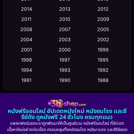
Comedy ตลก
(458)
2014
2013
2012
Coming-of-age ชีวิตวัยรุ่น
(43)
2011
2010
2009
Conspiracy
(2)
2008
2007
2005
2004
2003
2002
Crime อาชญากรรม
(347)
2001
2000
1999
Cult Film
(5)
1998
1997
1995
Culture
1994
1993
1992
(23)
1991
1990
1988
Dance เต้น
(6)
1986
1985
1983
DC
(2)
1982
1981
1978
หนังฟรีออนไลน์ อัปเดตหนังใหม่ หนังชนโรง และซี
1974
1971
1962
Detective สืบสวน
(5)
รีย์ดัง ดูหนังฟรี 24 ชั่วโมง ครบทุกแนว
แพลตฟอร์มของเราถูกพัฒนาให้เป็นศูนย์รวม หนังฟรีออนไลน์ ที่อัปเดต
Detective สืบสวน
(56)
เนื้อหาใหม่อย่างต่อเนื่อง ครอบคลุมทั้งหนังชนโรง หนังมาแรง และซีรีย์ยอด