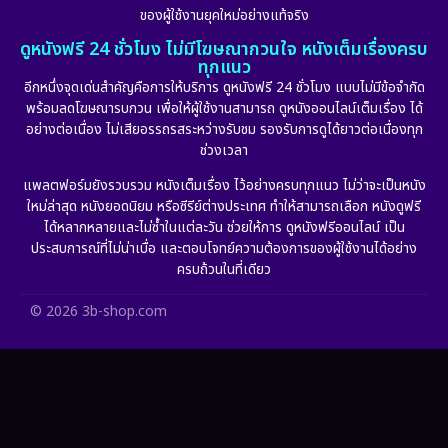
ของผู้ใช้งานยุคใหม่อย่างแท้จริง
Fiction
(11)
ดูหนังฟรี 24 ชั่วโมง ไม่มีโฆษณากวนใจ หนังเต็มเรื่องครบ
ทุกแนว
Film
(57)
อีกหนึ่งจุดเด่นสำคัญคือการให้บริการ ดูหนังฟรี 24 ชั่วโมง แบบไม่มีข้อจำกัด
พร้อมลดโฆษณารบกวน เพื่อให้ผู้ใช้งานสามารถ ดูหนังออนไลน์เต็มเรื่อง ได้
Gothic
(6)
อย่างต่อเนื่อง ไม่เสียอรรถรสระหว่างรับชม รองรับการดูได้ยาวต่อเนื่องทุก
ช่วงเวลา
Grief
(6)
แพลตฟอร์มยังรวบรวม หนังเต็มเรื่อง ไว้อย่างครบทุกแนว ไม่ว่าจะเป็นหนัง
ใหม่ล่าสุด หนังยอดนิยม หรือซีรีย์ต่างประเทศ ทำให้สามารถเลือก หนังดูฟรี
HBO GO
(10)
ได้หลากหลายและไม่ซ้ำในแต่ละวัน ช่วยให้การ ดูหนังฟรีออนไลน์ เป็น
ประสบการณ์ที่ไม่น่าเบื่อ และตอบโจทย์ความต้องการของผู้ใช้งานได้อย่าง
HBO Max
(2)
ครบถ้วนในที่เดียว
Healing
(11)
© 2026 3b-shop.com
Heist
(7)
Historical
(25)
History ประวัติศาสตร์
(62)