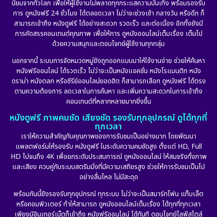
นิยมจากทั่วโลก เพื่อให้ผู้ใช้งานไม่พลาดทุกกระแสความบันเทิง พร้อมรองรับ
Disaster
(10)
การ ดูหนังฟรี 24 ชั่วโมง ได้ตลอดเวลา ไม่ว่าจะช่วงเช้า กลางวัน หรือดึก ก็
สามารถเข้าถึง หนังดูฟรี ได้อย่างสะดวก รวดเร็ว และต่อเนื่อง อีกทั้งยังมี
Disney+
(21)
การคัดสรรคอนเทนต์คุณภาพ เพื่อให้การ ดูหนังออนไลน์เต็มเรื่อง เต็มไป
ด้วยความสนุกและตอบโจทย์ผู้ใช้งานทุกกลุ่ม
Documentary สารคดี
(91)
นอกจากนี้ ระบบการจัดหมวดหมู่ยังถูกออกแบบมาให้ใช้งานง่าย ช่วยให้ค้นหา
หนังฟรีออนไลน์ ได้รวดเร็ว ไม่ว่าจะเป็นหนังแอคชั่น หนังโรแมนติก หนัง
Drama ดราม่า
(882)
ดราม่า หนังตลก หรือซีรีย์ออนไลน์ยอดฮิต ก็สามารถเลือก ดูหนังฟรี ได้ตรง
ตามความต้องการ ลดเวลาในการค้นหา และเพิ่มความสะดวกในการเข้าถึง
Dystopian
(17)
คอนเทนต์ที่หลากหลายมากยิ่งขึ้น
หนังดูฟรี ภาพคมชัด เสียงชัด รองรับทุกอุปกรณ์ ดูได้ทุกที่
Emotional
(101)
ทุกเวลา
เราให้ความสำคัญกับคุณภาพของการรับชมเป็นอย่างมาก โดยพัฒนา
Epic มหากาพย์
(17)
แพลตฟอร์มให้รองรับ หนังดูฟรี ในระดับความคมชัดสูง ตั้งแต่ HD, Full
HD ไปจนถึง 4K เพื่อยกระดับประสบการณ์ ดูหนังออนไลน์ ให้สมจริงทั้งภาพ
Erotic
(10)
และเสียง ควบคู่กับระบบสตรีมมิ่งที่มีความเสถียรสูง ช่วยให้การรับชมเป็นไป
อย่างลื่นไหล ไม่มีสะดุด
Family ครอบครัว
(225)
พร้อมกันนี้ยังรองรับทุกอุปกรณ์ ทุกระบบ ไม่ว่าจะเป็นสมาร์ทโฟน แท็บเล็ต
หรือคอมพิวเตอร์ ทำให้สามารถ ดูหนังออนไลน์เต็มเรื่อง ได้ทุกที่ทุกเวลา
Fantasy จินตนาการ
(253)
เพียงมีอินเทอร์เน็ตก็เข้าถึง หนังฟรีออนไลน์ ได้ทันที ตอบโจทย์ไลฟ์สไตล์