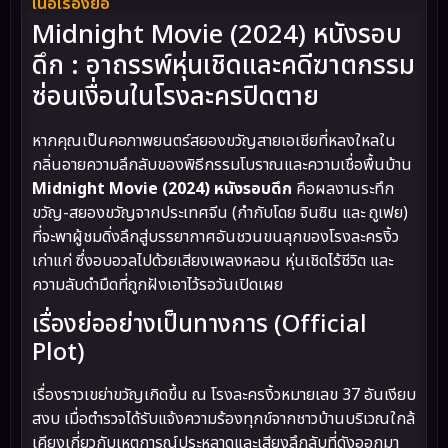
เนื้อเรื่องย่อ
Midnight Movie (2024) หนังรอบ
ดึก : อาถรรพ์หุ่นเชิดและคดีฆาตกรรม
ซ่อนเงื่อนในโรงละครปิดตาย
หากคุณเป็นคอภาพยนตร์สยองขวัญสายเอเชียที่หลงใหลใน
กลิ่นอายความลึกลับของพิธีกรรมโบราณและความเชื่อพื้นบ้าน
Midnight Movie (2024) หนังรอบดึก
คือผลงานระทึก
ขวัญ-สยองขวัญจากประเทศจีน (กำกับโดย จินซิน และ ถูเฟย)
ที่จะพาผู้ชมดิ่งลึกสู่บรรยากาศอันชวนขนลุกของโรงละครงิ้ว
เก่าแก่ ซึ่งอบอวลไปด้วยเสียงเพลงหลอน หุ่นเชิดไร้ชีวิต และ
ความลับดำมืดที่ถูกฝังเอาไว้รอวันเปิดเผย
เรื่องย่ออย่างเป็นทางการ (Official
Plot)
เรื่องราวเขย่าขวัญเกิดขึ้น ณ โรงละครงิ้วหมายเลข 37 อันเงียบ
สงบ เมื่อตำรวจได้รับแจ้งความร้องทุกข์จากชาวบ้านบริเวณใกล้
เคียงเกี่ยวกับเหตุการณ์ประหลาดและเสียงลึกลับที่ดังออกมา