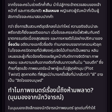
จากโรงละครในช่วงดึกค่ำคืน นำไปสู่การเข้าตรวจสอบของเจ้า
หน้าที่ และการเรียกตัว
หลินเหมย
หญิงสาวผู้รับหน้าที่เป็นผู้
จัดการโรงละครมาสอบปากคำ
ทว่า ยิ่งการสืบสวนคดีขุดลึกลงไปเท่าไหร่ ความจริงอันน่าสะ
พรึงกลัวก็ยิ่งเผยตัวออกมา เมื่อโรงละครแห่งนี้พัวพันกับคดี
ฆาตกรรมต่อเนื่องสุดสยอง และการหายตัวไปอย่างปริศนาของ
จื่อจวิน
อดีตนางเอกงิ้วชื่อดัง ท่ามกลางบรรยากาศชวนหัวลุก
ในโรงละครปิดตายที่มีเพียงหุ่นเชิดไม้เก่าแก่เป็นพยาน หลิน
เหมยและผู้เกี่ยวข้องต้องเผชิญหน้ากับดักทางจิตวิทยา ภาพ
หลอน และความแค้นจากอดีตที่กลับมาทวงคืนใน “รอบดึก” ซึ่ง
ท้ายที่สุดแล้ว ภาพยนตร์จะนำพาผู้ชมไปสู่จุดหักมุม (Plot
Twist) สุดคาดคิด ที่พิสูจน์ว่าบางครั้งสิ่งที่น่ากลัวกว่า “ผี” อาจ
เป็น “จิตใจของมนุษย์”
ทำไมภาพยนตร์เรื่องนี้ถึงห้ามพลาด?
(มุมมองจากนักวิจารณ์)
ในมุมมองเชิงลึกของนักวิจารณ์ภาพยนตร์ จุดเด่นที่ทำให้