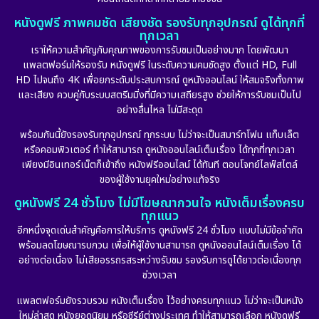
หนังดูฟรี ภาพคมชัด เสียงชัด รองรับทุกอุปกรณ์ ดูได้ทุกที่
ทุกเวลา
เราให้ความสำคัญกับคุณภาพของการรับชมเป็นอย่างมาก โดยพัฒนา
แพลตฟอร์มให้รองรับ หนังดูฟรี ในระดับความคมชัดสูง ตั้งแต่ HD, Full
HD ไปจนถึง 4K เพื่อยกระดับประสบการณ์ ดูหนังออนไลน์ ให้สมจริงทั้งภาพ
และเสียง ควบคู่กับระบบสตรีมมิ่งที่มีความเสถียรสูง ช่วยให้การรับชมเป็นไป
อย่างลื่นไหล ไม่มีสะดุด
พร้อมกันนี้ยังรองรับทุกอุปกรณ์ ทุกระบบ ไม่ว่าจะเป็นสมาร์ทโฟน แท็บเล็ต
หรือคอมพิวเตอร์ ทำให้สามารถ ดูหนังออนไลน์เต็มเรื่อง ได้ทุกที่ทุกเวลา
เพียงมีอินเทอร์เน็ตก็เข้าถึง หนังฟรีออนไลน์ ได้ทันที ตอบโจทย์ไลฟ์สไตล์
ของผู้ใช้งานยุคใหม่อย่างแท้จริง
ดูหนังฟรี 24 ชั่วโมง ไม่มีโฆษณากวนใจ หนังเต็มเรื่องครบ
ทุกแนว
อีกหนึ่งจุดเด่นสำคัญคือการให้บริการ ดูหนังฟรี 24 ชั่วโมง แบบไม่มีข้อจำกัด
พร้อมลดโฆษณารบกวน เพื่อให้ผู้ใช้งานสามารถ ดูหนังออนไลน์เต็มเรื่อง ได้
อย่างต่อเนื่อง ไม่เสียอรรถรสระหว่างรับชม รองรับการดูได้ยาวต่อเนื่องทุก
ช่วงเวลา
แพลตฟอร์มยังรวบรวม หนังเต็มเรื่อง ไว้อย่างครบทุกแนว ไม่ว่าจะเป็นหนัง
ใหม่ล่าสุด หนังยอดนิยม หรือซีรีย์ต่างประเทศ ทำให้สามารถเลือก หนังดูฟรี