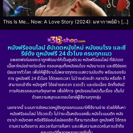
This Is Me… Now: A Love Story (2024): มหากาพย์มิว […]
หนังฟรีออนไลน์ อัปเดตหนังใหม่ หนังชนโรง และซี
รีย์ดัง ดูหนังฟรี 24 ชั่วโมง ครบทุกแนว
แพลตฟอร์มของเราถูกพัฒนาให้เป็นศูนย์รวม หนังฟรีออนไลน์ ที่อัปเดต
เนื้อหาใหม่อย่างต่อเนื่อง ครอบคลุมทั้งหนังชนโรง หนังมาแรง และซีรีย์ยอด
นิยมจากทั่วโลก เพื่อให้ผู้ใช้งานไม่พลาดทุกกระแสความบันเทิง พร้อมรองรับ
การ ดูหนังฟรี 24 ชั่วโมง ได้ตลอดเวลา ไม่ว่าจะช่วงเช้า กลางวัน หรือดึก ก็
สามารถเข้าถึง หนังดูฟรี ได้อย่างสะดวก รวดเร็ว และต่อเนื่อง อีกทั้งยังมี
การคัดสรรคอนเทนต์คุณภาพ เพื่อให้การ ดูหนังออนไลน์เต็มเรื่อง เต็มไป
ด้วยความสนุกและตอบโจทย์ผู้ใช้งานทุกกลุ่ม
นอกจากนี้ ระบบการจัดหมวดหมู่ยังถูกออกแบบมาให้ใช้งานง่าย ช่วยให้ค้นหา
หนังฟรีออนไลน์ ได้รวดเร็ว ไม่ว่าจะเป็นหนังแอคชั่น หนังโรแมนติก หนัง
ดราม่า หนังตลก หรือซีรีย์ออนไลน์ยอดฮิต ก็สามารถเลือก ดูหนังฟรี ได้ตรง
ตามความต้องการ ลดเวลาในการค้นหา และเพิ่มความสะดวกในการเข้าถึง
คอนเทนต์ที่หลากหลายมากยิ่งขึ้น