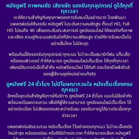
หนังดูฟรี ภาพคมชัด เสียงชัด รองรับทุกอุปกรณ์ ดูได้ทุกที่
ทุกเวลา
เราให้ความสำคัญกับคุณภาพของการรับชมเป็นอย่างมาก โดยพัฒนา
แพลตฟอร์มให้รองรับ หนังดูฟรี ในระดับความคมชัดสูง ตั้งแต่ HD, Full
HD ไปจนถึง 4K เพื่อยกระดับประสบการณ์ ดูหนังออนไลน์ ให้สมจริงทั้งภาพ
และเสียง ควบคู่กับระบบสตรีมมิ่งที่มีความเสถียรสูง ช่วยให้การรับชมเป็นไป
อย่างลื่นไหล ไม่มีสะดุด
พร้อมกันนี้ยังรองรับทุกอุปกรณ์ ทุกระบบ ไม่ว่าจะเป็นสมาร์ทโฟน แท็บเล็ต
หรือคอมพิวเตอร์ ทำให้สามารถ ดูหนังออนไลน์เต็มเรื่อง ได้ทุกที่ทุกเวลา
เพียงมีอินเทอร์เน็ตก็เข้าถึง หนังฟรีออนไลน์ ได้ทันที ตอบโจทย์ไลฟ์สไตล์
ของผู้ใช้งานยุคใหม่อย่างแท้จริง
ดูหนังฟรี 24 ชั่วโมง ไม่มีโฆษณากวนใจ หนังเต็มเรื่องครบ
ทุกแนว
อีกหนึ่งจุดเด่นสำคัญคือการให้บริการ ดูหนังฟรี 24 ชั่วโมง แบบไม่มีข้อจำกัด
พร้อมลดโฆษณารบกวน เพื่อให้ผู้ใช้งานสามารถ ดูหนังออนไลน์เต็มเรื่อง ได้
อย่างต่อเนื่อง ไม่เสียอรรถรสระหว่างรับชม รองรับการดูได้ยาวต่อเนื่องทุก
ช่วงเวลา
แพลตฟอร์มยังรวบรวม หนังเต็มเรื่อง ไว้อย่างครบทุกแนว ไม่ว่าจะเป็นหนัง
ใหม่ล่าสุด หนังยอดนิยม หรือซีรีย์ต่างประเทศ ทำให้สามารถเลือก หนังดูฟรี