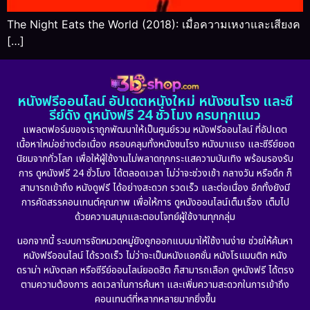
The Night Eats the World (2018): เมื่อความเหงาและเสียงค
[…]
หนังฟรีออนไลน์ อัปเดตหนังใหม่ หนังชนโรง และซี
รีย์ดัง ดูหนังฟรี 24 ชั่วโมง ครบทุกแนว
แพลตฟอร์มของเราถูกพัฒนาให้เป็นศูนย์รวม หนังฟรีออนไลน์ ที่อัปเดต
เนื้อหาใหม่อย่างต่อเนื่อง ครอบคลุมทั้งหนังชนโรง หนังมาแรง และซีรีย์ยอด
นิยมจากทั่วโลก เพื่อให้ผู้ใช้งานไม่พลาดทุกกระแสความบันเทิง พร้อมรองรับ
การ ดูหนังฟรี 24 ชั่วโมง ได้ตลอดเวลา ไม่ว่าจะช่วงเช้า กลางวัน หรือดึก ก็
สามารถเข้าถึง หนังดูฟรี ได้อย่างสะดวก รวดเร็ว และต่อเนื่อง อีกทั้งยังมี
การคัดสรรคอนเทนต์คุณภาพ เพื่อให้การ ดูหนังออนไลน์เต็มเรื่อง เต็มไป
ด้วยความสนุกและตอบโจทย์ผู้ใช้งานทุกกลุ่ม
นอกจากนี้ ระบบการจัดหมวดหมู่ยังถูกออกแบบมาให้ใช้งานง่าย ช่วยให้ค้นหา
หนังฟรีออนไลน์ ได้รวดเร็ว ไม่ว่าจะเป็นหนังแอคชั่น หนังโรแมนติก หนัง
ดราม่า หนังตลก หรือซีรีย์ออนไลน์ยอดฮิต ก็สามารถเลือก ดูหนังฟรี ได้ตรง
ตามความต้องการ ลดเวลาในการค้นหา และเพิ่มความสะดวกในการเข้าถึง
คอนเทนต์ที่หลากหลายมากยิ่งขึ้น