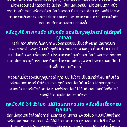
หนังฟรีออนไลน์ ได้รวดเร็ว ไม่ว่าจะเป็นหนังแอคชั่น หนังโรแมนติก หนัง
ดราม่า หนังตลก หรือซีรีย์ออนไลน์ยอดฮิต ก็สามารถเลือก ดูหนังฟรี ได้ตรง
ตามความต้องการ ลดเวลาในการค้นหา และเพิ่มความสะดวกในการเข้าถึง
คอนเทนต์ที่หลากหลายมากยิ่งขึ้น
หนังดูฟรี ภาพคมชัด เสียงชัด รองรับทุกอุปกรณ์ ดูได้ทุกที่
ทุกเวลา
เราให้ความสำคัญกับคุณภาพของการรับชมเป็นอย่างมาก โดยพัฒนา
แพลตฟอร์มให้รองรับ หนังดูฟรี ในระดับความคมชัดสูง ตั้งแต่ HD, Full
HD ไปจนถึง 4K เพื่อยกระดับประสบการณ์ ดูหนังออนไลน์ ให้สมจริงทั้งภาพ
และเสียง ควบคู่กับระบบสตรีมมิ่งที่มีความเสถียรสูง ช่วยให้การรับชมเป็นไป
อย่างลื่นไหล ไม่มีสะดุด
พร้อมกันนี้ยังรองรับทุกอุปกรณ์ ทุกระบบ ไม่ว่าจะเป็นสมาร์ทโฟน แท็บเล็ต
หรือคอมพิวเตอร์ ทำให้สามารถ ดูหนังออนไลน์เต็มเรื่อง ได้ทุกที่ทุกเวลา
เพียงมีอินเทอร์เน็ตก็เข้าถึง หนังฟรีออนไลน์ ได้ทันที ตอบโจทย์ไลฟ์สไตล์
ของผู้ใช้งานยุคใหม่อย่างแท้จริง
ดูหนังฟรี 24 ชั่วโมง ไม่มีโฆษณากวนใจ หนังเต็มเรื่องครบ
ทุกแนว
อีกหนึ่งจุดเด่นสำคัญคือการให้บริการ ดูหนังฟรี 24 ชั่วโมง แบบไม่มีข้อจำกัด
พร้อมลดโฆษณารบกวน เพื่อให้ผู้ใช้งานสามารถ ดูหนังออนไลน์เต็มเรื่อง ได้