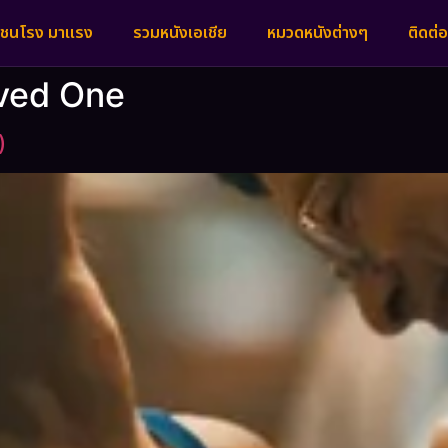
งชนโรง มาแรง
รวมหนังเอเชีย
หมวดหนังต่างๆ
ติดต่อ
oved One
)