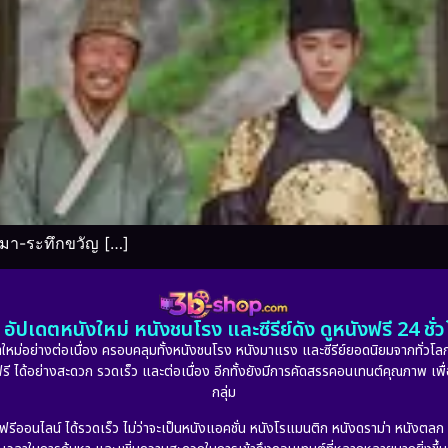
ามา-ระทึกขวัญ […]
อัปเดตหนังใหม่ หนังชนโรง และซีรีย์ดัง ดูหนังฟรี 24 ช
หม่อย่างต่อเนื่อง ครอบคลุมทั้งหนังชนโรง หนังมาแรง และซีรีย์ยอดนิยมจากทั่วโลก
ดูฟรี ได้อย่างสะดวก รวดเร็ว และต่อเนื่อง อีกทั้งยังมีการคัดสรรคอนเทนต์คุณภาพ เพื
กลุ่ม
งฟรีออนไลน์ ได้รวดเร็ว ไม่ว่าจะเป็นหนังแอคชั่น หนังโรแมนติก หนังดราม่า หนังตล