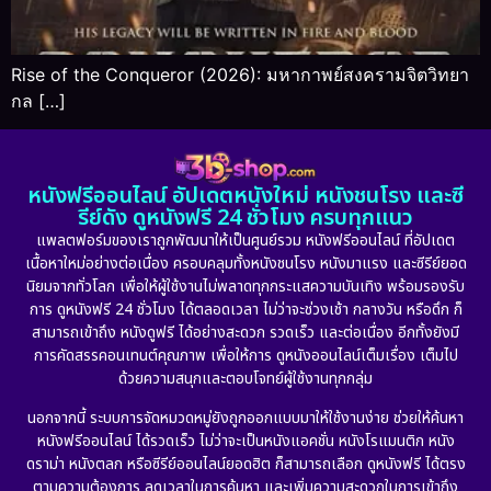
Rise of the Conqueror (2026): มหากาพย์สงครามจิตวิทยา
กล […]
หนังฟรีออนไลน์ อัปเดตหนังใหม่ หนังชนโรง และซี
รีย์ดัง ดูหนังฟรี 24 ชั่วโมง ครบทุกแนว
แพลตฟอร์มของเราถูกพัฒนาให้เป็นศูนย์รวม หนังฟรีออนไลน์ ที่อัปเดต
เนื้อหาใหม่อย่างต่อเนื่อง ครอบคลุมทั้งหนังชนโรง หนังมาแรง และซีรีย์ยอด
นิยมจากทั่วโลก เพื่อให้ผู้ใช้งานไม่พลาดทุกกระแสความบันเทิง พร้อมรองรับ
การ ดูหนังฟรี 24 ชั่วโมง ได้ตลอดเวลา ไม่ว่าจะช่วงเช้า กลางวัน หรือดึก ก็
สามารถเข้าถึง หนังดูฟรี ได้อย่างสะดวก รวดเร็ว และต่อเนื่อง อีกทั้งยังมี
การคัดสรรคอนเทนต์คุณภาพ เพื่อให้การ ดูหนังออนไลน์เต็มเรื่อง เต็มไป
ด้วยความสนุกและตอบโจทย์ผู้ใช้งานทุกกลุ่ม
นอกจากนี้ ระบบการจัดหมวดหมู่ยังถูกออกแบบมาให้ใช้งานง่าย ช่วยให้ค้นหา
หนังฟรีออนไลน์ ได้รวดเร็ว ไม่ว่าจะเป็นหนังแอคชั่น หนังโรแมนติก หนัง
ดราม่า หนังตลก หรือซีรีย์ออนไลน์ยอดฮิต ก็สามารถเลือก ดูหนังฟรี ได้ตรง
ตามความต้องการ ลดเวลาในการค้นหา และเพิ่มความสะดวกในการเข้าถึง