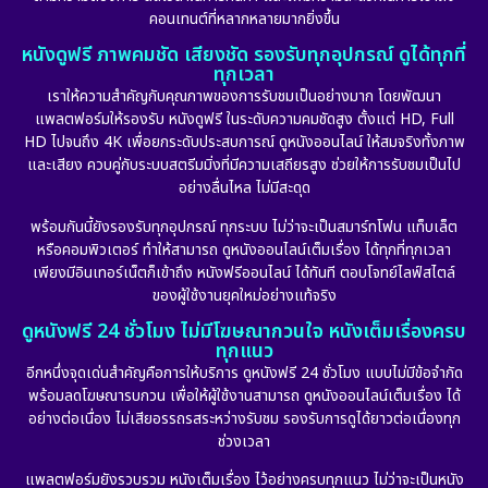
คอนเทนต์ที่หลากหลายมากยิ่งขึ้น
หนังดูฟรี ภาพคมชัด เสียงชัด รองรับทุกอุปกรณ์ ดูได้ทุกที่
ทุกเวลา
เราให้ความสำคัญกับคุณภาพของการรับชมเป็นอย่างมาก โดยพัฒนา
แพลตฟอร์มให้รองรับ หนังดูฟรี ในระดับความคมชัดสูง ตั้งแต่ HD, Full
HD ไปจนถึง 4K เพื่อยกระดับประสบการณ์ ดูหนังออนไลน์ ให้สมจริงทั้งภาพ
และเสียง ควบคู่กับระบบสตรีมมิ่งที่มีความเสถียรสูง ช่วยให้การรับชมเป็นไป
อย่างลื่นไหล ไม่มีสะดุด
พร้อมกันนี้ยังรองรับทุกอุปกรณ์ ทุกระบบ ไม่ว่าจะเป็นสมาร์ทโฟน แท็บเล็ต
หรือคอมพิวเตอร์ ทำให้สามารถ ดูหนังออนไลน์เต็มเรื่อง ได้ทุกที่ทุกเวลา
เพียงมีอินเทอร์เน็ตก็เข้าถึง หนังฟรีออนไลน์ ได้ทันที ตอบโจทย์ไลฟ์สไตล์
ของผู้ใช้งานยุคใหม่อย่างแท้จริง
ดูหนังฟรี 24 ชั่วโมง ไม่มีโฆษณากวนใจ หนังเต็มเรื่องครบ
ทุกแนว
อีกหนึ่งจุดเด่นสำคัญคือการให้บริการ ดูหนังฟรี 24 ชั่วโมง แบบไม่มีข้อจำกัด
พร้อมลดโฆษณารบกวน เพื่อให้ผู้ใช้งานสามารถ ดูหนังออนไลน์เต็มเรื่อง ได้
อย่างต่อเนื่อง ไม่เสียอรรถรสระหว่างรับชม รองรับการดูได้ยาวต่อเนื่องทุก
ช่วงเวลา
แพลตฟอร์มยังรวบรวม หนังเต็มเรื่อง ไว้อย่างครบทุกแนว ไม่ว่าจะเป็นหนัง