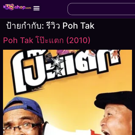
ป้ายกำกับ:
รีวิว Poh Tak
Poh Tak โป๊ะแตก (2010)