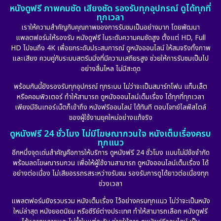
หนังดูฟรี ภาพคมชัด เสียงชัด รองรับทุกอุปกรณ์ ดูได้ทุกที่
ทุกเวลา
เราให้ความสำคัญกับคุณภาพของการรับชมเป็นอย่างมาก โดยพัฒนา
แพลตฟอร์มให้รองรับ หนังดูฟรี ในระดับความคมชัดสูง ตั้งแต่ HD, Full
HD ไปจนถึง 4K เพื่อยกระดับประสบการณ์ ดูหนังออนไลน์ ให้สมจริงทั้งภาพ
และเสียง ควบคู่กับระบบสตรีมมิ่งที่มีความเสถียรสูง ช่วยให้การรับชมเป็นไป
อย่างลื่นไหล ไม่มีสะดุด
พร้อมกันนี้ยังรองรับทุกอุปกรณ์ ทุกระบบ ไม่ว่าจะเป็นสมาร์ทโฟน แท็บเล็ต
หรือคอมพิวเตอร์ ทำให้สามารถ ดูหนังออนไลน์เต็มเรื่อง ได้ทุกที่ทุกเวลา
เพียงมีอินเทอร์เน็ตก็เข้าถึง หนังฟรีออนไลน์ ได้ทันที ตอบโจทย์ไลฟ์สไตล์
ของผู้ใช้งานยุคใหม่อย่างแท้จริง
ดูหนังฟรี 24 ชั่วโมง ไม่มีโฆษณากวนใจ หนังเต็มเรื่องครบ
ทุกแนว
อีกหนึ่งจุดเด่นสำคัญคือการให้บริการ ดูหนังฟรี 24 ชั่วโมง แบบไม่มีข้อจำกัด
พร้อมลดโฆษณารบกวน เพื่อให้ผู้ใช้งานสามารถ ดูหนังออนไลน์เต็มเรื่อง ได้
อย่างต่อเนื่อง ไม่เสียอรรถรสระหว่างรับชม รองรับการดูได้ยาวต่อเนื่องทุก
ช่วงเวลา
แพลตฟอร์มยังรวบรวม หนังเต็มเรื่อง ไว้อย่างครบทุกแนว ไม่ว่าจะเป็นหนัง
ใหม่ล่าสุด หนังยอดนิยม หรือซีรีย์ต่างประเทศ ทำให้สามารถเลือก หนังดูฟรี