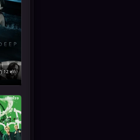
Inspirational แรงบันดาลใจ
(93)
Investigation
(49)
iQIYI
(59)
Kids
(13)
LGBTQ
(10)
) 12 ฟุต
Love
(73)
Martial
(7)
เสียงโรง
Martial Arts
(43)
marvel
(7)