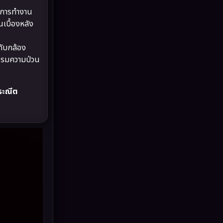
Drama ดราม่า
(887)
บการทำงาน
เบื้องหลัง
Dystopian
(17)
กับกล้อง
Emotional
(101)
กรรมความป่วน
Epic มหากาพย์
(17)
ประณีต
Erotic
(10)
Family ครอบครัว
(226)
Fantasy จินตนาการ
(256)
Fiction
(11)
Film
(57)
Gothic
(6)