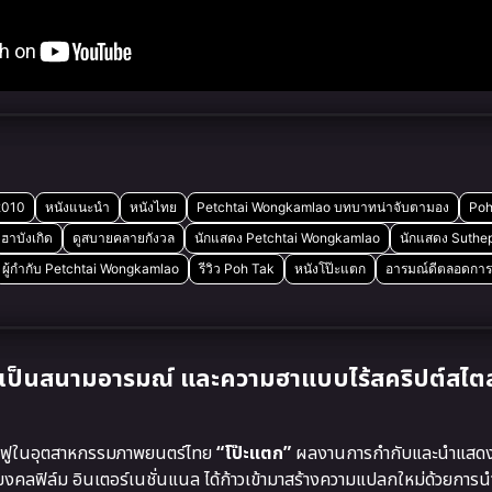
 2010
หนังแนะนำ
หนังไทย
Petchtai Wongkamlao บทบาทน่าจับตามอง
Poh 
ฮาบังเกิด
ดูสบายคลายกังวล
นักแสดง Petchtai Wongkamlao
นักแสดง Suth
ผู้กำกับ Petchtai Wongkamlao
รีวิว Poh Tak
หนังโป๊ะแตก
อารมณ์ดีตลอดการ
ายเป็นสนามอารมณ์ และความฮาแบบไร้สคริปต์สไตล์
องฟูในอุตสาหกรรมภาพยนตร์ไทย
“โป๊ะแตก”
ผลงานการกำกับและนำแสดง
มงคลฟิล์ม อินเตอร์เนชั่นแนล ได้ก้าวเข้ามาสร้างความแปลกใหม่ด้วยกา