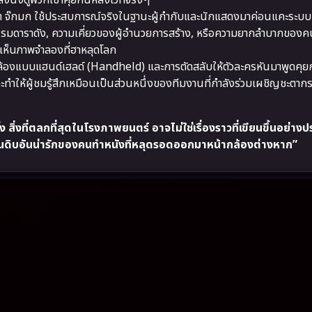
ังนั่งดูพวกเขาคุยกันหลังเวทีจริงๆ
ำ จ๊กมก ใช้ประสบการณ์จริงในฐานะผู้กำกับและนักแสดงมาค่อนแคะระบ
รรมดาราดัง, ความเคี่ยวของผู้อำนวยการสร้าง, หรือความยากลำบากของคน
ด้เห็นภาพจำลองที่ฮาหลุดโลก
ล้องแบบแฮนด์เฮลด์ (Handheld) และการตัดสลับให้ตัวละครหันมาพูดคุย
ะทำให้ผู้ชมรู้สึกเหมือนเป็นส่วนหนึ่งของทีมงานที่กำลังร่วมเผชิญชะตา
สิ่งที่ตลกที่สุดในโรงภาพยนตร์ อาจไม่ใช่เรื่องราวที่เขียนขึ้นอย่าง
นดิบอันน่ารักของคนทำหนังที่หลุดรอดออกมาหน้ากล้องต่างหาก”