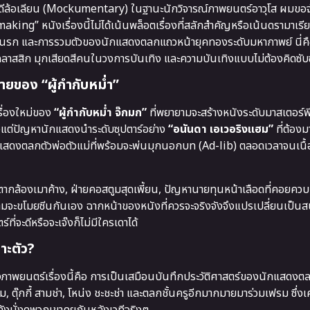
ดีล้อเลียน (Mockumentary) ในฐานะนักวิจารณ์ภาพยนตร์อาวุโส ผมขอ
ing” หนังเรื่องนี้ไม่ได้เน้นพล็อตเรื่องที่สลักสำคัญหรือเน้นดรามาเรีย
หวะนรก และการรวมตัวของนักแสดงตลกแถวหน้ายุคทองระดับมหากาพย์ นี่ค
คลาสสิก มุกเสียดสีคนในวงการบันเทิง และความบันเทิงแบบไม่ต้องคิดซับ
ายของ “ผู้กำกับหม่ำ”
รื่องใหม่ของ
“ผู้กำกับหม่ำ จ๊กมก”
ที่พยายามจะสร้างหนังระดับมาสเตอร์พี
ั้งแต่ปัญหานักแสดงนำระดับซุปตาร์อย่าง
“อนันดา เอเวอริงแฮม”
ที่ต้อง
สดงตลกตัวพ่อตัวแม่ที่พร้อมจะพ่นมุกนอกบท (Ad-lib) ตลอดเวลาจนเนื
าตากล้องเมาค้าง, ฝ่ายคอสตูมสุดเพี้ยน, ปัญหานายทุนหน้าเลือดที่คอยคว
ะขโมยซีนกันเอง ฉากหน้าของหนังที่ควรจะจริงจังจึงแปรเปลี่ยนเป็น
ที่จะดีหรือจะเจ๊งก็ไม่มีใครเดาได้
าะตัว?
ภาพยนตร์เรื่องนี้คือ การเป็นเสมือนบันทึกประวัติศาสตร์ของนักแสดงต
ม, ตุ๊กกี้ สามช่า, โหน่ง ชะชะช่า และตลกชั้นครูอีกมากมายมาร่วมเฟรม ซึ่ง