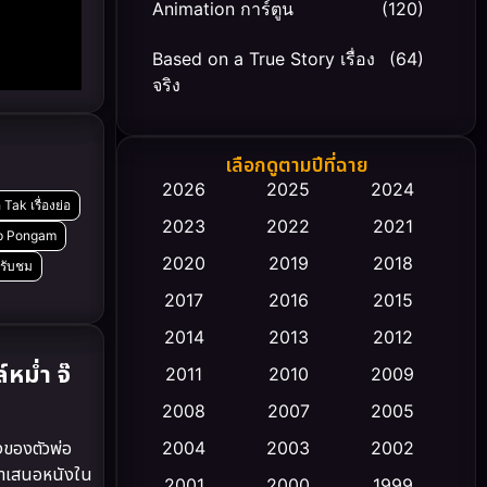
Animation การ์ตูน
(120)
Based on a True Story เรื่อง
(64)
จริง
Based on Novel
(20)
เลือกดูตามปีที่ฉาย
Biography ชีวิตจริง
(66)
2026
2025
2024
Tak เรื่องย่อ
2023
2022
2021
Black Comedy
(30)
ep Pongam
2020
2019
2018
รับชม
Classic หนังคลาสสิก
(23)
2017
2016
2015
Comedy ตลก
(470)
2014
2013
2012
หม่ำ จ๊
2011
2010
2009
Coming-of-age ชีวิตวัยรุ่น
(43)
2008
2007
2005
Conspiracy
(2)
ของตัวพ่อ
2004
2003
2002
รนำเสนอหนังใน
Crime อาชญากรรม
2001
2000
1999
(352)