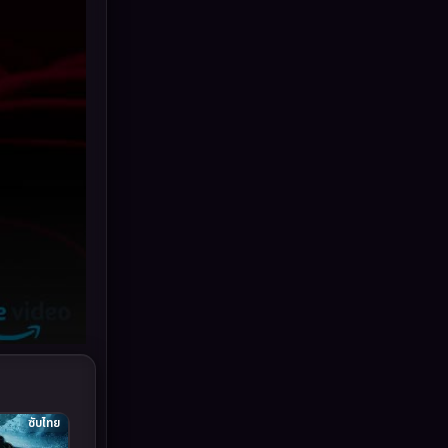
Grief
(6)
HBO GO
(11)
HBO Max
(2)
Healing
(11)
Heist
(7)
Historical
(25)
History ประวัติศาสตร์
(62)
Holiday
(2)
Horror สยองขวัญ
(391)
ซับไทย
Human
(52)