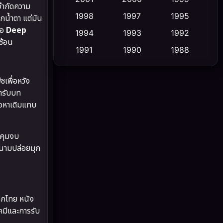
จำกัดความ
1998
1997
1995
กน้ำตา แต่มัน
Cult Film
(5)
ือ
Deep
1994
1993
1992
ซ้อน
Culture
(23)
1991
1990
1988
1986
1985
1983
Dance เต้น
(6)
ซเพื่อหวัง
1982
1981
1978
DC
(2)
มารับบท
1974
1971
1962
้อหาเดิมแทบ
Detective สืบสวน
(5)
บคุมงบ
Detective สืบสวน
(56)
สนามปล่อยมุก
Disaster
(10)
Disney+
(23)
ลกไทย หนัง
Documentary สารคดี
(91)
เคมีและการรับ