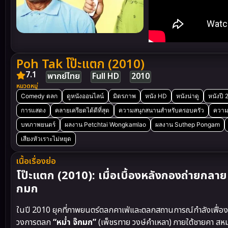
Poh Tak โป๊ะแตก (2010)
7.1
พากย์ไทย
Full HD
2010
หมวดหมู่
Comedy ตลก
ดูหนังออนไลน์
มิตรภาพ
หนัง HD
หนังน่าดู
หนังปี
การแสดง
คลายเครียดได้ดีที่สุด
ความสนุกสนานสำหรับครอบครัว
ความ
บทภาพยนตร์
ผลงาน Petchtai Wongkamlao
ผลงาน Suthep Pongam
เสียงหัวเราะไม่หยุด
เนื้อเรื่องย่อ
โป๊ะแตก (2010): เมื่อเบื้องหลังกองถ่ายกล
กมก
ในปี 2010 ยุคที่ภาพยนตร์ตลกคาเฟ่และตลกสถานการณ์กำลังเฟื่
วงการตลก
“หม่ำ จ๊กมก”
(เพ็ชรทาย วงษ์คำเหลา) ภายใต้ชายคา สห