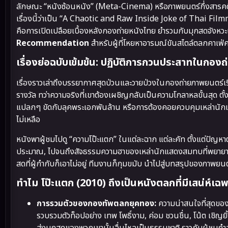
ลักษณะ “หนังซ้อนหนัง” (Meta-Cinema) หรือภาพยนตร์กึ่งสารค
เรื่องนี้ว่าเป็น “A Chaotic and Raw Inside Joke of Thai Filmmak
คือการเปิดเปลือยเบื้องหลังกองถ่ายหนังไทย ยำรวมกับมุกสดจัง
Recommendation
สำหรับผู้ที่โหยหาอารมณ์ขันสไตล์ตลกคาเฟ่
เรื่องย่อฉบับเข้มข้น: ปฏิบัติการกวนประสาทในกองถ่
เรื่องราวเล่าถึงบรรยากาศสุดป่วนและวายป่วงในกองถ่ายภาพยนตร์เ
รางวัล ทว่าความจริงที่เขาต้องเผชิญกลับเป็นความโกลาหลขั้นสุด ต
แปลกๆ ขัดกับลุคพระเอกพันล้าน หรือการต้องคอยควบคุมเหล่านักแ
ไม่เหลือ
หนังพาผู้ชมไปดู “ความโป๊ะแตก” ในแต่ละฉาก แต่ละคัท ตั้งแต่ปัญห
ประมาณ, ไปจนถึงสัจธรรมความฮาของเหล่านักแสดงสมทบที่พยายามจ
สดที่ผู้กำกับก็เอาไม่อยู่ ทีมงานก็กุมขมับ นำไปสู่บทสรุปของภาพยนตร์
ทำไม โป๊ะแตก (2010) ถึงเป็นหนังตลกที่มีเสน่ห์เฉพ
การรวมตัวของกองทัพตลกยุคทอง:
ความน่าสนใจที่สุดของ
รวบรวมตัวท็อปอย่าง เทพ โพธิ์งาม, ค่อม ชวนชื่น, โน้ต เชิญยิ้