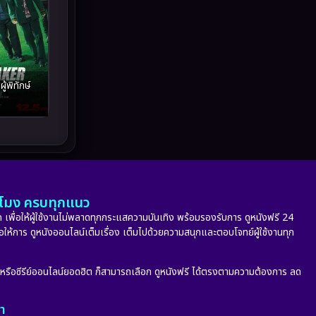
Melodrama
(5)
Military
(8)
MONOMAX
(10)
้พิทักษ์
Monster
(24)
Movie Collection
(6)
Musical เพลง
(66)
Mystery ลึกลับ
(348)
ั่วโมง ครบทุกแนว
 เพื่อให้ผู้ใช้งานไม่พลาดทุกกระแสความบันเทิง พร้อมรองรับการ ดูหนังฟรี 24
nature
(4)
่อให้การ ดูหนังออนไลน์เต็มเรื่อง เต็มไปด้วยความสนุกและตอบโจทย์ผู้ใช้งานทุก
Parody
(2)
ก หรือซีรีย์ออนไลน์ยอดฮิต ก็สามารถเลือก ดูหนังฟรี ได้ตรงตามความต้องการ ลด
Period ย้อนยุค
(53)
ลา