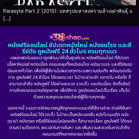
Parasyte Part 2 (2015): บทสรุปมหาสงครามล้างเผ่าพันธุ์ แ
[…]
หนังฟรีออนไลน์ อัปเดตหนังใหม่ หนังชนโรง และซี
รีย์ดัง ดูหนังฟรี 24 ชั่วโมง ครบทุกแนว
แพลตฟอร์มของเราถูกพัฒนาให้เป็นศูนย์รวม หนังฟรีออนไลน์ ที่อัปเดต
เนื้อหาใหม่อย่างต่อเนื่อง ครอบคลุมทั้งหนังชนโรง หนังมาแรง และซีรีย์ยอด
นิยมจากทั่วโลก เพื่อให้ผู้ใช้งานไม่พลาดทุกกระแสความบันเทิง พร้อมรองรับ
การ ดูหนังฟรี 24 ชั่วโมง ได้ตลอดเวลา ไม่ว่าจะช่วงเช้า กลางวัน หรือดึก ก็
สามารถเข้าถึง หนังดูฟรี ได้อย่างสะดวก รวดเร็ว และต่อเนื่อง อีกทั้งยังมี
การคัดสรรคอนเทนต์คุณภาพ เพื่อให้การ ดูหนังออนไลน์เต็มเรื่อง เต็มไป
ด้วยความสนุกและตอบโจทย์ผู้ใช้งานทุกกลุ่ม
นอกจากนี้ ระบบการจัดหมวดหมู่ยังถูกออกแบบมาให้ใช้งานง่าย ช่วยให้ค้นหา
หนังฟรีออนไลน์ ได้รวดเร็ว ไม่ว่าจะเป็นหนังแอคชั่น หนังโรแมนติก หนัง
ดราม่า หนังตลก หรือซีรีย์ออนไลน์ยอดฮิต ก็สามารถเลือก ดูหนังฟรี ได้ตรง
ตามความต้องการ ลดเวลาในการค้นหา และเพิ่มความสะดวกในการเข้าถึง
คอนเทนต์ที่หลากหลายมากยิ่งขึ้น