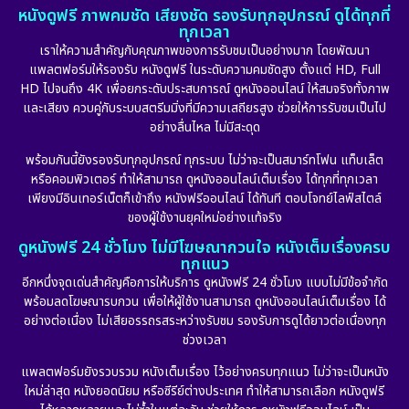
หนังดูฟรี ภาพคมชัด เสียงชัด รองรับทุกอุปกรณ์ ดูได้ทุกที่
ทุกเวลา
เราให้ความสำคัญกับคุณภาพของการรับชมเป็นอย่างมาก โดยพัฒนา
แพลตฟอร์มให้รองรับ หนังดูฟรี ในระดับความคมชัดสูง ตั้งแต่ HD, Full
HD ไปจนถึง 4K เพื่อยกระดับประสบการณ์ ดูหนังออนไลน์ ให้สมจริงทั้งภาพ
และเสียง ควบคู่กับระบบสตรีมมิ่งที่มีความเสถียรสูง ช่วยให้การรับชมเป็นไป
อย่างลื่นไหล ไม่มีสะดุด
พร้อมกันนี้ยังรองรับทุกอุปกรณ์ ทุกระบบ ไม่ว่าจะเป็นสมาร์ทโฟน แท็บเล็ต
หรือคอมพิวเตอร์ ทำให้สามารถ ดูหนังออนไลน์เต็มเรื่อง ได้ทุกที่ทุกเวลา
เพียงมีอินเทอร์เน็ตก็เข้าถึง หนังฟรีออนไลน์ ได้ทันที ตอบโจทย์ไลฟ์สไตล์
ของผู้ใช้งานยุคใหม่อย่างแท้จริง
ดูหนังฟรี 24 ชั่วโมง ไม่มีโฆษณากวนใจ หนังเต็มเรื่องครบ
ทุกแนว
อีกหนึ่งจุดเด่นสำคัญคือการให้บริการ ดูหนังฟรี 24 ชั่วโมง แบบไม่มีข้อจำกัด
พร้อมลดโฆษณารบกวน เพื่อให้ผู้ใช้งานสามารถ ดูหนังออนไลน์เต็มเรื่อง ได้
อย่างต่อเนื่อง ไม่เสียอรรถรสระหว่างรับชม รองรับการดูได้ยาวต่อเนื่องทุก
ช่วงเวลา
แพลตฟอร์มยังรวบรวม หนังเต็มเรื่อง ไว้อย่างครบทุกแนว ไม่ว่าจะเป็นหนัง
ใหม่ล่าสุด หนังยอดนิยม หรือซีรีย์ต่างประเทศ ทำให้สามารถเลือก หนังดูฟรี