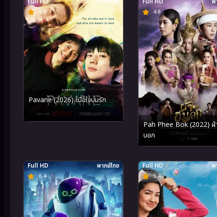
Full HD
พากย์ไทย
Full HD
พา
6.9
4.8
Pavane (2026) เมื่อใจบ่มรัก
Pah Phee Bok (2022) ผ้า
บอก
Full HD
พากย์ไทย
Full HD
พา
6.4
5.4