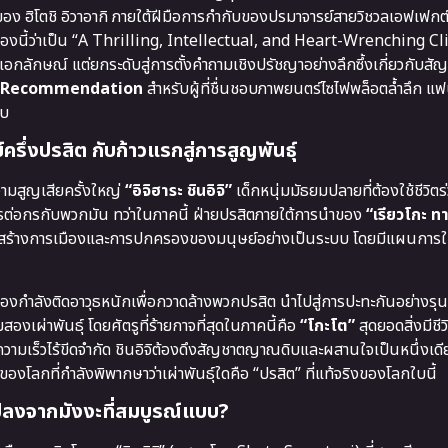
ของ ฮิโตชิ อิวาอากิ ภายใต้ฝีมือการกำกับของปรมาจารย์สายวิชวลเอฟเฟกต
่องนี้ว่าเป็น “A Thrilling, Intellectual, and Heart-Wrenching C
นเอกลักษณ์ แต่ยกระดับสู่การตั้งคำถามเชิงปรัชญาอย่างลึกซึ้งเกี่ยวกับ
 Recommendation
สำหรับผู้ที่ชื่นชอบภาพยนตร์ไซไฟพล็อตล้ำลึก แฟ
จบ
์ครึ่งปรสิต กับก้าวแรกสู่การสูญพันธุ์
วามสูญเสียครั้งใหญ่
“อิจิฮาระ ชินอิจิ”
เด็กหนุ่มมัธยมปลายที่ต้องใช้ชีวิต
การต่อกรกับพวกมัน ทว่าในภาคนี้ ฝ่ายปรสิตภายใต้การนำของ
“เรียวโกะ ทา
สู่โครงสร้างการเมืองและการปกครองของมนุษย์อย่างเป็นระบบ โดยมีแผนการ
งกองกำลังติดอาวุธหนักเพื่อกวาดล้างพวกปรสิต นำไปสู่การปะทะกันอย่างรุ
งเผ่าพันธุ์ โดยศัตรูที่ร้ายกาจที่สุดในภาคนี้คือ
“โกะโต”
สุดยอดสิ่งมีชีว
วามเร็วไร้ขีดจำกัด ชินอิจิต้องดึงสัญชาตญาณดิบและผสานใจเป็นหนึ่งเดียว
องโลกที่กำลังพิพากษาว่าเผ่าพันธุ์ใดคือ “ปรสิต” ที่แท้จริงของโลกใบนี้
ปลงจากมังงะที่สมบูรณ์แบบ?