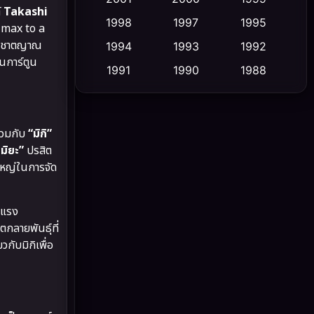
์
Takashi
1998
1997
1995
limax to a
Cult Film
(5)
สัญชาตญาณ
1994
1993
1992
นการ์ตูน
Culture
(23)
1991
1990
1988
1986
1985
1983
Dance เต้น
(6)
1982
1981
1978
DC
(2)
ร่วมกับ
“มิกิ”
1974
1971
1962
มิยะ”
ปรสิต
Detective สืบสวน
(5)
ใหญ่ในการจัด
Detective สืบสวน
(56)
นแรง
Disaster
(10)
ิตกลายพันธุ์ที่
กับมิกิเพื่อ
Disney+
(23)
Documentary สารคดี
(91)