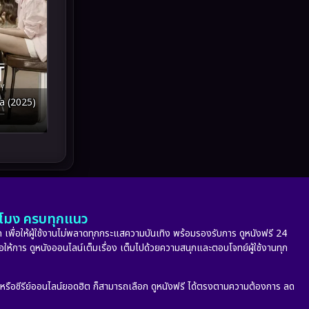
Melodrama
(5)
Military
(8)
MONOMAX
(10)
Monster
(24)
a (2025)
Movie Collection
(6)
Musical เพลง
(66)
Mystery ลึกลับ
(350)
ั่วโมง ครบทุกแนว
nature
(4)
 เพื่อให้ผู้ใช้งานไม่พลาดทุกกระแสความบันเทิง พร้อมรองรับการ ดูหนังฟรี 24
่อให้การ ดูหนังออนไลน์เต็มเรื่อง เต็มไปด้วยความสนุกและตอบโจทย์ผู้ใช้งานทุก
Parody
(2)
Period ย้อนยุค
(53)
ก หรือซีรีย์ออนไลน์ยอดฮิต ก็สามารถเลือก ดูหนังฟรี ได้ตรงตามความต้องการ ลด