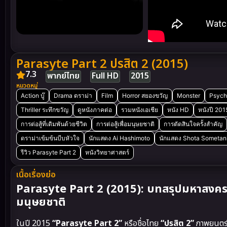
Parasyte Part 2 ปรสิต 2 (2015)
7.3
พากย์ไทย
Full HD
2015
หมวดหมู่
Action บู๊
Drama ดราม่า
Film
Horror สยองขวัญ
Monster
Psycho
Thriller ระทึกขวัญ
ดูหนังภาคต่อ
รวมหนังเอเชีย
หนัง HD
หนังปี 201
การต่อสู้ที่เดิมพันด้วยชีวิต
การต่อสู้เพื่อมนุษยชาติ
การตัดสินใจครั้งสำคัญ
ดราม่าเข้มข้นบีบหัวใจ
นักแสดง Ai Hashimoto
นักแสดง Shota Sometan
รีวิว Parasyte Part 2
หนังวิทยาศาสตร์
เนื้อเรื่องย่อ
Parasyte Part 2 (2015): บทสรุปมหาสงคราม
มนุษยชาติ
ในปี 2015
“Parasyte Part 2”
หรือชื่อไทย
“ปรสิต 2”
ภาพยนตร์ไ