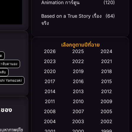
Animation การ์ตูน
(120)
Based on a True Story เรื่อง
(64)
จริง
Based on Novel
(20)
เลือกดูตามปีที่ฉาย
Biography ชีวิตจริง
(66)
2026
2025
2024
อด
2023
2022
2021
Black Comedy
(30)
่าจับตามอง
2020
2019
2018
หลับ
Classic หนังคลาสสิก
(23)
kashi Yamazaki
2017
2016
2015
Comedy ตลก
(471)
2014
2013
2012
2011
2010
2009
Coming-of-age ชีวิตวัยรุ่น
(43)
ดของ
2008
2007
2005
Conspiracy
(2)
2004
2003
2002
านมหากาพย์ไซ
Crime อาชญากรรม
2001
2000
1999
(352)