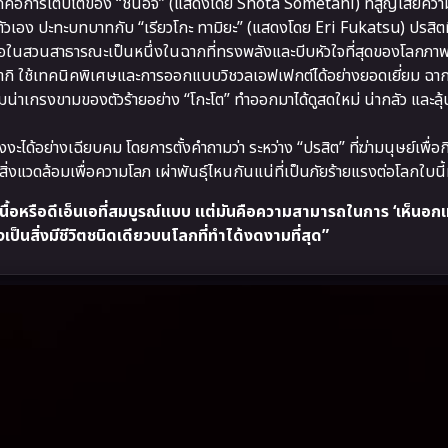
ุดคือการเติบโตของ “ชินอิจิ” (แสดงโดย Shota Sometani) ที่สูญเสียควา
อง ปะทะบทบาทกับ “เรียวโกะ ทามิยะ” (แสดงโดย Eri Fukatsu) ปรสิตที่เร
อในสวนสาธารณะเป็นหนึ่งในฉากที่ทรงพลังและบีบหัวใจที่สุดของโลกภาพย
ซากิ ใช้เทคนิคพิเศษและการออกแบบวิชวลเอฟเฟกต์ได้อย่างยอดเยี่ยม ฉา
น่าเกรงขามของตัวร้ายอย่าง “โกะโต” ทำออกมาได้ดูสดใหม่ น่ากลัว และลุ้
งะได้อย่างเฉียบคม โดยการตั้งคำถามว่า ระหว่าง “ปรสิต” ที่ฆ่ามนุษย์เพื่
งแวดล้อมเพื่อความโลภ เผ่าพันธุ์ไหนกันแน่ที่เป็นภัยร้ายแรงต่อโลกใบนี้ม
อดเนื้อหรือดีเอ็นเอที่สมบูรณ์แบบ แต่มันคือความสามารถในการ ‘เห็นอกเ
เป็นสิ่งมีชีวิตชนิดเดียวบนโลกที่ทำได้งดงามที่สุด”