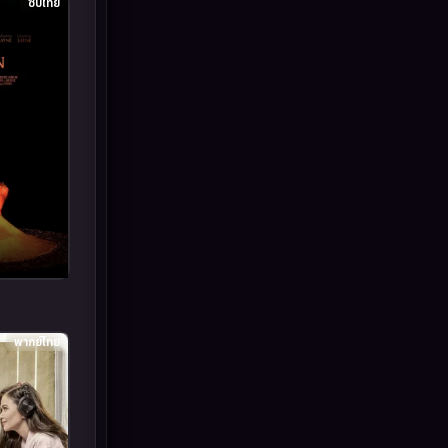
ซับไทย
Inspirational แรงบันดาลใจ
(93)
Investigation
(49)
iQIYI
(61)
Kids
(13)
LGBTQ
(10)
Love
(73)
Martial
(7)
พากย์ไทย
Martial Arts
(43)
marvel
(7)