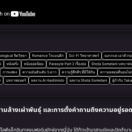
logical จิตวิทยา
Romance โรแมนติก
Sci-Fi วิทยาศาสตร์
survival เอาตัวร
5
หนังฝรั่ง
หนังยอดนิยม
Parasyte Part 2 เรื่องย่อ
Shota Sometani บทบาทน
การแสดง
ความมันส์ระดับ 5 ดาว
ความรู้สึกดีๆ ที่มีให้กัน
ความหลอนที่นอนไม่
i
บทภาพยนตร์
ผลงาน Ai Hashimoto
ผลงาน Shota Sometani
ผู้กำกับ Ta
ล้างเผ่าพันธุ์ และการตั้งคำถามถึงความอยู่รอ
ลฟ์แอ็กชันภาคจบฟอร์มยักษ์จากญี่ปุ่น ได้ก้าวเข้ามาสานต่อและปิดตำน