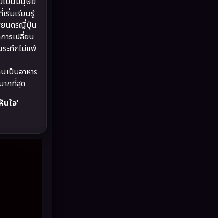
มเป็นมนุษย์
Drama ดราม่า
(888)
ิ่มเรียนรู้
นตร์ญี่ปุ่น
Dystopian
(17)
กการเปลี่ยน
นระทึกไม่แพ้
Emotional
(101)
อกินเป็นอาหาร
Epic มหากาพย์
(17)
ากที่สุด
Erotic
(10)
ห็นใจ’
Family ครอบครัว
(227)
Fantasy จินตนาการ
(258)
Fiction
(11)
Film
(57)
Gothic
(6)