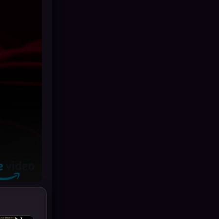
Grief
(6)
HBO GO
(11)
HBO Max
(2)
Healing
(11)
Heist
(7)
Historical
(25)
History ประวัติศาสตร์
(62)
Holiday
(2)
Horror สยองขวัญ
(391)
Human
(52)