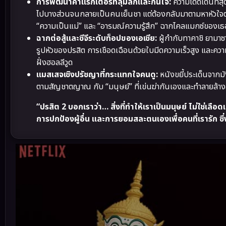
การพัฒนาคาแรกเตอร์ที่ลุ่มลึกและกินใจ:
ความโดดเด่นที่ส
ไปบางส่วนจนกลายเป็นคนเย็นชา แต่ต้องกลับมาตามหาหัวใจตัวเ
“ความเป็นแม่” และ “อารมณ์ความรู้สึก” ฉากไคลแมกซ์ของเธ
ฉากต่อสู้และซีจีระดับท็อปของเอเชีย:
ผู้กำกับทาคาชิ ยามา
รูปหัวของปรสิต การเชือดเฉือนด้วยใบมีดความเร็วสูง และความ
ฝั่งฮอลลีวูด
แมสเสจเชิงปรัชญาที่กระแทกใจคนดู:
หนังขยี้ประเด็นจากมัง
ตามสัญชาตญาณ กับ “มนุษย์” ที่เข่นฆ่ากันเองและทำลายล้างสิ่
“ปรสิต 2 บอกเราว่า… สิ่งที่ทำให้เราเป็นมนุษย์ ไม่ใช่เลื
การปกป้องผู้อื่น และการยอมสละตนเองเพื่อคนที่เรารัก ซึ่ง