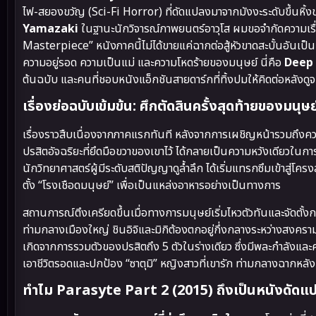
ไฟ-สยองขวัญ (Sci-Fi Horror) ที่ดัดแปลงมาจากมังงะระดับขึ้นหิ้ง
Yamazaki
ในฐานะนักวิจารณ์ภาพยนตร์อาวุโส ผมขอจำกัดความเรื
Masterpiece” หนังภาคนี้ไม่ได้ขายแค่ฉากต่อสู้หัวขาดสะบั้นอันเป็
ความอยู่รอด ความเป็นแม่ และความโหดร้ายของมนุษย์ นี่คือ
Deep
ต้นฉบับ และคนที่ชอบหนังแอ็กชันสายดาร์กที่ทิ้งปมให้คิดต่อหลังดู
เรื่องย่อฉบับเข้มข้น: ศึกตัดสินครั้งสุดท้ายของมนุษย
เรื่องราวสืบเนื่องจากภาคแรกทันที หลังจากการเผชิญหน้ารวมถึงค
ปรสิตอัจฉริยะที่ยึดมือขวาของเขาไว้ ได้กลายเป็นความหวังเดียวใน
นักวิทยาศาสตร์ผู้มีระดับสติปัญญาดูล้ำลึก ได้เริ่มแทรกซึมเข้า
ตั้ง “โรงเชือดมนุษย์” เพื่อเป็นแหล่งอาหารอย่างเป็นทางการ
สถานการณ์ตึงเครียดขึ้นเมื่อทางการมนุษย์เริ่มไหวตัวทันและจัดตั้
ท่ามกลางเมืองใหญ่ ชินอิจิและมิกิต้องตกอยู่กึ่งกลางระหว่างสงครามสอ
เกิดจากการรวมตัวของปรสิตถึง 5 ตัวในร่างเดียว ซึ่งมีพละกำลังและค
เอาชีวิตรอดและปกป้อง “ซาตุมิ” หญิงสาวที่เขารัก ท่ามกลางฉากหลังข
ทำไม Parasyte Part 2 (2015) ถึงเป็นหนังดัดแ