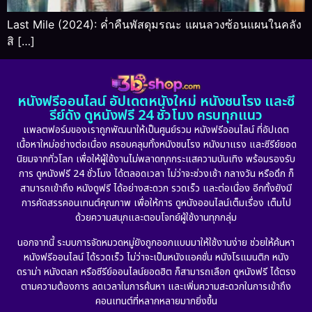
Last Mile (2024): ค่ำคืนพัสดุมรณะ แผนลวงซ้อนแผนในคลัง
สิ […]
หนังฟรีออนไลน์ อัปเดตหนังใหม่ หนังชนโรง และซี
รีย์ดัง ดูหนังฟรี 24 ชั่วโมง ครบทุกแนว
แพลตฟอร์มของเราถูกพัฒนาให้เป็นศูนย์รวม หนังฟรีออนไลน์ ที่อัปเดต
เนื้อหาใหม่อย่างต่อเนื่อง ครอบคลุมทั้งหนังชนโรง หนังมาแรง และซีรีย์ยอด
นิยมจากทั่วโลก เพื่อให้ผู้ใช้งานไม่พลาดทุกกระแสความบันเทิง พร้อมรองรับ
การ ดูหนังฟรี 24 ชั่วโมง ได้ตลอดเวลา ไม่ว่าจะช่วงเช้า กลางวัน หรือดึก ก็
สามารถเข้าถึง หนังดูฟรี ได้อย่างสะดวก รวดเร็ว และต่อเนื่อง อีกทั้งยังมี
การคัดสรรคอนเทนต์คุณภาพ เพื่อให้การ ดูหนังออนไลน์เต็มเรื่อง เต็มไป
ด้วยความสนุกและตอบโจทย์ผู้ใช้งานทุกกลุ่ม
นอกจากนี้ ระบบการจัดหมวดหมู่ยังถูกออกแบบมาให้ใช้งานง่าย ช่วยให้ค้นหา
หนังฟรีออนไลน์ ได้รวดเร็ว ไม่ว่าจะเป็นหนังแอคชั่น หนังโรแมนติก หนัง
ดราม่า หนังตลก หรือซีรีย์ออนไลน์ยอดฮิต ก็สามารถเลือก ดูหนังฟรี ได้ตรง
ตามความต้องการ ลดเวลาในการค้นหา และเพิ่มความสะดวกในการเข้าถึง
คอนเทนต์ที่หลากหลายมากยิ่งขึ้น