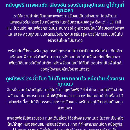
หนังดูฟรี ภาพคมชัด เสียงชัด รองรับทุกอุปกรณ์ ดูได้ทุกที่
ทุกเวลา
เราให้ความสำคัญกับคุณภาพของการรับชมเป็นอย่างมาก โดยพัฒนา
แพลตฟอร์มให้รองรับ หนังดูฟรี ในระดับความคมชัดสูง ตั้งแต่ HD, Full
HD ไปจนถึง 4K เพื่อยกระดับประสบการณ์ ดูหนังออนไลน์ ให้สมจริงทั้งภาพ
และเสียง ควบคู่กับระบบสตรีมมิ่งที่มีความเสถียรสูง ช่วยให้การรับชมเป็นไป
อย่างลื่นไหล ไม่มีสะดุด
พร้อมกันนี้ยังรองรับทุกอุปกรณ์ ทุกระบบ ไม่ว่าจะเป็นสมาร์ทโฟน แท็บเล็ต
หรือคอมพิวเตอร์ ทำให้สามารถ ดูหนังออนไลน์เต็มเรื่อง ได้ทุกที่ทุกเวลา
เพียงมีอินเทอร์เน็ตก็เข้าถึง หนังฟรีออนไลน์ ได้ทันที ตอบโจทย์ไลฟ์สไตล์
ของผู้ใช้งานยุคใหม่อย่างแท้จริง
ดูหนังฟรี 24 ชั่วโมง ไม่มีโฆษณากวนใจ หนังเต็มเรื่องครบ
ทุกแนว
อีกหนึ่งจุดเด่นสำคัญคือการให้บริการ ดูหนังฟรี 24 ชั่วโมง แบบไม่มีข้อจำกัด
พร้อมลดโฆษณารบกวน เพื่อให้ผู้ใช้งานสามารถ ดูหนังออนไลน์เต็มเรื่อง ได้
อย่างต่อเนื่อง ไม่เสียอรรถรสระหว่างรับชม รองรับการดูได้ยาวต่อเนื่องทุก
ช่วงเวลา
แพลตฟอร์มยังรวบรวม หนังเต็มเรื่อง ไว้อย่างครบทุกแนว ไม่ว่าจะเป็นหนัง
ใหม่ล่าสุด หนังยอดนิยม หรือซีรีย์ต่างประเทศ ทำให้สามารถเลือก หนังดูฟรี