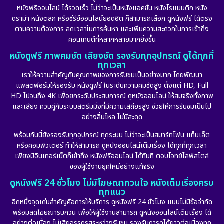
หนังฟรีออนไลน์ ได้รวดเร็ว ไม่ว่าจะเป็นหนังแอคชั่น หนังโรแมนติก หนัง
ดราม่า หนังตลก หรือซีรีย์ออนไลน์ยอดฮิต ก็สามารถเลือก ดูหนังฟรี ได้ตรง
ตามความต้องการ ลดเวลาในการค้นหา และเพิ่มความสะดวกในการเข้าถึง
คอนเทนต์ที่หลากหลายมากยิ่งขึ้น
หนังดูฟรี ภาพคมชัด เสียงชัด รองรับทุกอุปกรณ์ ดูได้ทุกที่
ทุกเวลา
เราให้ความสำคัญกับคุณภาพของการรับชมเป็นอย่างมาก โดยพัฒนา
แพลตฟอร์มให้รองรับ หนังดูฟรี ในระดับความคมชัดสูง ตั้งแต่ HD, Full
HD ไปจนถึง 4K เพื่อยกระดับประสบการณ์ ดูหนังออนไลน์ ให้สมจริงทั้งภาพ
และเสียง ควบคู่กับระบบสตรีมมิ่งที่มีความเสถียรสูง ช่วยให้การรับชมเป็นไป
อย่างลื่นไหล ไม่มีสะดุด
พร้อมกันนี้ยังรองรับทุกอุปกรณ์ ทุกระบบ ไม่ว่าจะเป็นสมาร์ทโฟน แท็บเล็ต
หรือคอมพิวเตอร์ ทำให้สามารถ ดูหนังออนไลน์เต็มเรื่อง ได้ทุกที่ทุกเวลา
เพียงมีอินเทอร์เน็ตก็เข้าถึง หนังฟรีออนไลน์ ได้ทันที ตอบโจทย์ไลฟ์สไตล์
ของผู้ใช้งานยุคใหม่อย่างแท้จริง
ดูหนังฟรี 24 ชั่วโมง ไม่มีโฆษณากวนใจ หนังเต็มเรื่องครบ
ทุกแนว
อีกหนึ่งจุดเด่นสำคัญคือการให้บริการ ดูหนังฟรี 24 ชั่วโมง แบบไม่มีข้อจำกัด
พร้อมลดโฆษณารบกวน เพื่อให้ผู้ใช้งานสามารถ ดูหนังออนไลน์เต็มเรื่อง ได้
อย่างต่อเนื่อง ไม่เสียอรรถรสระหว่างรับชม รองรับการดูได้ยาวต่อเนื่องทุก