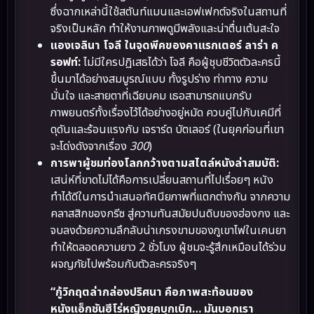
ซึ่งฉากเหล่านี้ใช้สตันท์แมนและเอฟเฟกต์จริงในสถานที่
จริงเป็นหลัก ทำให้งานภาพดูมีพลังและน่าตื่นเต้นสะใจ
แองเจลินา โจลี ในจุดพีคของคาแรกเตอร์ ลาร่า ค
รอฟท์:
ไม่มีใครปฏิเสธได้ว่า โจลี คือผู้ชุบชีวิตตัวละครนี้
ขึ้นมาได้อย่างสมบูรณ์แบบ ทั้งรูปร่าง ท่าทาง ความ
มั่นใจ และสายตาที่เฉียบคม เธอสามารถแบกรับ
ภาพยนตร์ทั้งเรื่องไว้ได้อย่างอยู่หมัด ควบคู่ไปกับเคมีที่
ดุดันและร้อนแรงกับ เจราร์ด บัตเลอร์ (ในยุคก่อนที่เขา
จะโด่งดังจากเรื่อง
300
)
การพาผู้ชมท่องโลกกว้างตามสไตล์หนังล่าสมบัติ:
เสน่ห์ที่ขาดไม่ได้คือการเปลี่ยนสถานที่ไปเรื่อยๆ หนัง
ทำได้ดีในการนำเสนอทัศนียภาพที่แตกต่างกัน จากความ
คลาสสิกของกรีซ สู่ความทันสมัยปนดิบของฮ่องกง และ
จบลงด้วยความลึกลับน่าเกรงขามของภูเขาไฟในเคนยา
ทำให้ตลอดความยาว 2 ชั่วโมง ผู้ชมจะรู้สึกเหมือนได้ร่วม
ผจญภัยไปพร้อมกับตัวละครจริงๆ
“กู้วิกฤตล่ากล่องปริศนา คือภาพสะท้อนของ
หนังแอ็กชันฮีโร่หญิงยุคบุกเบิก… มันบอกเรา