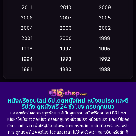
Coming-of-age ชีวิตวัยรุ่น
(43)
2011
2010
2009
Conspiracy
(2)
2008
2007
2005
2004
2003
2002
Crime อาชญากรรม
(355)
2001
2000
1999
Cult Film
(5)
1998
1997
1995
Culture
1994
1993
1992
(23)
1991
1990
1988
Dance เต้น
(6)
1986
1985
1983
DC
(2)
1982
1981
1978
หนังฟรีออนไลน์ อัปเดตหนังใหม่ หนังชนโรง และซี
1974
1971
1962
Detective สืบสวน
(5)
รีย์ดัง ดูหนังฟรี 24 ชั่วโมง ครบทุกแนว
แพลตฟอร์มของเราถูกพัฒนาให้เป็นศูนย์รวม หนังฟรีออนไลน์ ที่อัปเดต
Detective สืบสวน
(56)
เนื้อหาใหม่อย่างต่อเนื่อง ครอบคลุมทั้งหนังชนโรง หนังมาแรง และซีรีย์ยอด
นิยมจากทั่วโลก เพื่อให้ผู้ใช้งานไม่พลาดทุกกระแสความบันเทิง พร้อมรองรับ
Disaster
(10)
การ ดูหนังฟรี 24 ชั่วโมง ได้ตลอดเวลา ไม่ว่าจะช่วงเช้า กลางวัน หรือดึก ก็