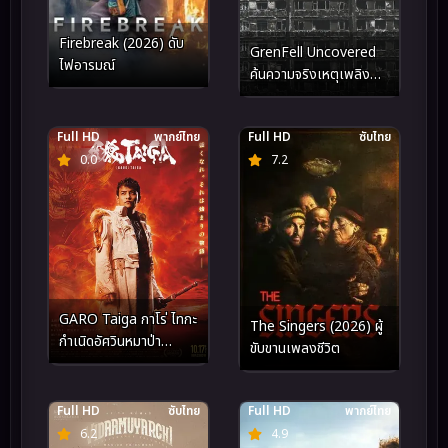
Firebreak (2026) ดับ
GrenFell Uncovered
ไฟอารมณ์
ค้นความจริงเหตุเพลิง
ไหม้เกรมเฟลล์ (2025)
Full HD
พากย์ไทย
Full HD
ซับไทย
0.0
7.2
GARO Taiga กาโร่ ไทกะ
The Singers (2026) ผู้
กำเนิดอัศวินหมาป่า
ขับขานเพลงชีวิต
ทองคำ (2025)
Full HD
ซับไทย
Full HD
พากย์ไทย
6.2
4.9