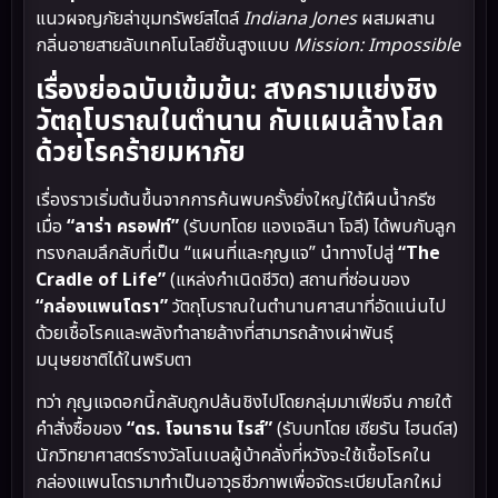
แนวผจญภัยล่าขุมทรัพย์สไตล์
Indiana Jones
ผสมผสาน
กลิ่นอายสายลับเทคโนโลยีชั้นสูงแบบ
Mission: Impossible
เรื่องย่อฉบับเข้มข้น: สงครามแย่งชิง
วัตถุโบราณในตำนาน กับแผนล้างโลก
ด้วยโรคร้ายมหาภัย
เรื่องราวเริ่มต้นขึ้นจากการค้นพบครั้งยิ่งใหญ่ใต้ผืนน้ำกรีซ
เมื่อ
“ลาร่า ครอฟท์”
(รับบทโดย แองเจลินา โจลี) ได้พบกับลูก
ทรงกลมลึกลับที่เป็น “แผนที่และกุญแจ” นำทางไปสู่
“The
Cradle of Life”
(แหล่งกำเนิดชีวิต) สถานที่ซ่อนของ
“กล่องแพนโดรา”
วัตถุโบราณในตำนานศาสนาที่อัดแน่นไป
ด้วยเชื้อโรคและพลังทำลายล้างที่สามารถล้างเผ่าพันธุ์
มนุษยชาติได้ในพริบตา
ทว่า กุญแจดอกนี้กลับถูกปล้นชิงไปโดยกลุ่มมาเฟียจีน ภายใต้
คำสั่งซื้อของ
“ดร. โจนาธาน ไรส์”
(รับบทโดย เซียรัน ไฮนด์ส)
นักวิทยาศาสตร์รางวัลโนเบลผู้บ้าคลั่งที่หวังจะใช้เชื้อโรคใน
กล่องแพนโดรามาทำเป็นอาวุธชีวภาพเพื่อจัดระเบียบโลกใหม่