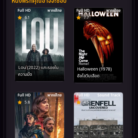
หนังฟรีที่คุณอาจจะชอบ
Full HD
พากย์ไทย
Full HD
พากย์ไทย
6.1
7.7
Lou (2022) แกะรอยใน
Halloween (1978)
ความมืด
ฮัลโลวีนเลือด
Full HD
พากย์ไทย
Full HD
Sound Track
5.8
4.5