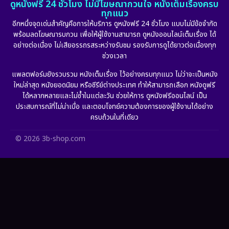
ดูหนังฟรี 24 ชั่วโมง ไม่มีโฆษณากวนใจ หนังเต็มเรื่องครบ
ทุกแนว
Film
(57)
อีกหนึ่งจุดเด่นสำคัญคือการให้บริการ ดูหนังฟรี 24 ชั่วโมง แบบไม่มีข้อจำกัด
พร้อมลดโฆษณารบกวน เพื่อให้ผู้ใช้งานสามารถ ดูหนังออนไลน์เต็มเรื่อง ได้
Gothic
(6)
อย่างต่อเนื่อง ไม่เสียอรรถรสระหว่างรับชม รองรับการดูได้ยาวต่อเนื่องทุก
ช่วงเวลา
Grief
(6)
แพลตฟอร์มยังรวบรวม หนังเต็มเรื่อง ไว้อย่างครบทุกแนว ไม่ว่าจะเป็นหนัง
ใหม่ล่าสุด หนังยอดนิยม หรือซีรีย์ต่างประเทศ ทำให้สามารถเลือก หนังดูฟรี
HBO GO
(11)
ได้หลากหลายและไม่ซ้ำในแต่ละวัน ช่วยให้การ ดูหนังฟรีออนไลน์ เป็น
ประสบการณ์ที่ไม่น่าเบื่อ และตอบโจทย์ความต้องการของผู้ใช้งานได้อย่าง
HBO Max
(2)
ครบถ้วนในที่เดียว
Healing
(11)
© 2026 3b-shop.com
Heist
(7)
Historical
(25)
History ประวัติศาสตร์
(63)
Holiday
(2)