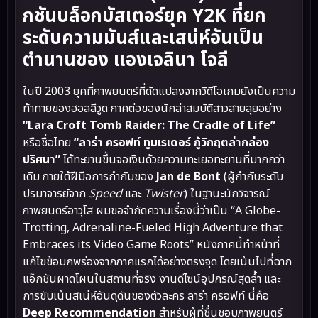
กชันบล็อกบัสเตอร์ยุค Y2K ที่ยก
ระดับความมันส์และเสน่ห์อันเป็น
ตำนานของ แองเจลินา โจลี
ในปี 2003 ยุคที่ภาพยนตร์ที่ดัดแปลงจากวิดีโอเกมยังเป็นความ
ท้าทายของฮอลลีวูด ภาคต่อของนักล่าสมบัติสาวสายลุยอย่าง
“Lara Croft Tomb Raider: The Cradle of Life”
หรือชื่อไทย
“ลาร่า ครอฟท์ ทูมเรเดอร์ กู้วิกฤตล่ากล่อง
ปริศนา”
ได้ทะยานขึ้นจอเงินด้วยความทะเยอทะยานที่มากกว่า
เดิม ภายใต้ฝีมือการกำกับของ
Jan de Bont
(ผู้กำกับระดับ
ปรมาจารย์จาก
Speed
และ
Twister
) ในฐานะนักวิจารณ์
ภาพยนตร์อาวุโส ผมขอจำกัดความเรื่องนี้ว่าเป็น “A Globe-
Trotting, Adrenaline-Fueled High Adventure that
Embraces its Video Game Roots” หนังภาคนี้ทำหน้าที่
แก้ไขข้อบกพร่องจากภาคแรกได้อย่างตรงจุด โดยเน้นไปที่ฉาก
แอ็กชันผาดโผนในสถานที่จริง งานดีไซน์อุปกรณ์สุดล้ำ และ
การขับเน้นสเน่ห์อันดุดันของตัวละคร ลาร่า ครอฟท์ นี่คือ
Deep Recommendation
สำหรับผู้ที่ชื่นชอบภาพยนตร์