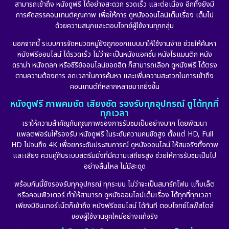
สามารถเข้าถึง หนังดูฟรี ได้อย่างสะดวก รวดเร็ว และต่อเนื่อง อีกทั้งยังมี
Disney+
(24)
การคัดสรรคอนเทนต์คุณภาพ เพื่อให้การ ดูหนังออนไลน์เต็มเรื่อง เต็มไป
ด้วยความสนุกและตอบโจทย์ผู้ใช้งานทุกกลุ่ม
Documentary สารคดี
(92)
นอกจากนี้ ระบบการจัดหมวดหมู่ยังถูกออกแบบมาให้ใช้งานง่าย ช่วยให้ค้นหา
หนังฟรีออนไลน์ ได้รวดเร็ว ไม่ว่าจะเป็นหนังแอคชั่น หนังโรแมนติก หนัง
Drama ดราม่า
(898)
ดราม่า หนังตลก หรือซีรีย์ออนไลน์ยอดฮิต ก็สามารถเลือก ดูหนังฟรี ได้ตรง
ตามความต้องการ ลดเวลาในการค้นหา และเพิ่มความสะดวกในการเข้าถึง
Dystopian
(17)
คอนเทนต์ที่หลากหลายมากยิ่งขึ้น
หนังดูฟรี ภาพคมชัด เสียงชัด รองรับทุกอุปกรณ์ ดูได้ทุกที่
Emotional
(101)
ทุกเวลา
เราให้ความสำคัญกับคุณภาพของการรับชมเป็นอย่างมาก โดยพัฒนา
Epic มหากาพย์
(17)
แพลตฟอร์มให้รองรับ หนังดูฟรี ในระดับความคมชัดสูง ตั้งแต่ HD, Full
HD ไปจนถึง 4K เพื่อยกระดับประสบการณ์ ดูหนังออนไลน์ ให้สมจริงทั้งภาพ
Erotic
(10)
และเสียง ควบคู่กับระบบสตรีมมิ่งที่มีความเสถียรสูง ช่วยให้การรับชมเป็นไป
อย่างลื่นไหล ไม่มีสะดุด
Family ครอบครัว
(227)
พร้อมกันนี้ยังรองรับทุกอุปกรณ์ ทุกระบบ ไม่ว่าจะเป็นสมาร์ทโฟน แท็บเล็ต
หรือคอมพิวเตอร์ ทำให้สามารถ ดูหนังออนไลน์เต็มเรื่อง ได้ทุกที่ทุกเวลา
Fantasy จินตนาการ
(265)
เพียงมีอินเทอร์เน็ตก็เข้าถึง หนังฟรีออนไลน์ ได้ทันที ตอบโจทย์ไลฟ์สไตล์
ของผู้ใช้งานยุคใหม่อย่างแท้จริง
Fiction
(11)