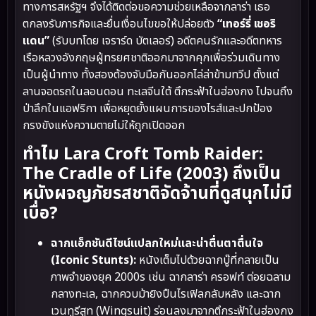
ทางการสหรัฐฯ จึงได้ติดต่อขอความช่วยเหลือจากลาร่า เธอ
ตกลงรับภารกิจและยื่นเงื่อนไขขอให้ปล่อยตัว
“เทอร์รี่ เชอริ
แดน”
(รับบทโดย เจราร์ด บัตเลอร์) อดีตคนรักและอดีตทหาร
เรือหลวงอังกฤษผู้ทรยศชาติออกมาจากคุกเพื่อร่วมเดินทาง
เป็นผู้นำทาง ทั้งสองต้องจับมือกันออกไล่ล่าข้ามทวีป ตั้งแต่
ลานจอดรถในลอนดอน ทะเลจีนใต้ ตึกระฟ้าในฮ่องกง ไปจนถึง
ป่าลึกในแอฟริกา เพื่อหยุดยั้งแผนการของไรส์และปกป้อง
กรงขังแห่งความตายไม่ให้ถูกเปิดออก
ทำไม Lara Croft Tomb Raider:
The Cradle of Life (2003) ถึงเป็น
หนังผจญภัยรสชาติจัดจ้านที่ดูสนุกไม่มี
เบื่อ?
ฉากแอ็กชันดีไซน์แปลกใหม่และน่าตื่นตาตื่นใจ
(Iconic Stunts):
หนังเต็มไปด้วยฉากบู๊ที่กลายเป็น
ภาพจำของยุค 2000s เช่น ฉากลาร่า ครอฟท์ ต่อยฉลาม
กลางทะเล, ฉากควบม้ายิงปืนไรเฟิลกลับหลัง และฉาก
เวนทูรีสูท (Wingsuit) ร่อนลงมาจากตึกระฟ้าในฮ่องกง