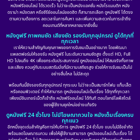
หนังฟรีออนไลน์ ได้รวดเร็ว ไม่ว่าจะเป็นหนังแอคชั่น หนังโรแมนติก หนัง
ดราม่า หนังตลก หรือซีรีย์ออนไลน์ยอดฮิต ก็สามารถเลือก ดูหนังฟรี ได้ตรง
ตามความต้องการ ลดเวลาในการค้นหา และเพิ่มความสะดวกในการเข้าถึง
คอนเทนต์ที่หลากหลายมากยิ่งขึ้น
หนังดูฟรี ภาพคมชัด เสียงชัด รองรับทุกอุปกรณ์ ดูได้ทุกที่
ทุกเวลา
เราให้ความสำคัญกับคุณภาพของการรับชมเป็นอย่างมาก โดยพัฒนา
แพลตฟอร์มให้รองรับ หนังดูฟรี ในระดับความคมชัดสูง ตั้งแต่ HD, Full
HD ไปจนถึง 4K เพื่อยกระดับประสบการณ์ ดูหนังออนไลน์ ให้สมจริงทั้งภาพ
และเสียง ควบคู่กับระบบสตรีมมิ่งที่มีความเสถียรสูง ช่วยให้การรับชมเป็นไป
อย่างลื่นไหล ไม่มีสะดุด
พร้อมกันนี้ยังรองรับทุกอุปกรณ์ ทุกระบบ ไม่ว่าจะเป็นสมาร์ทโฟน แท็บเล็ต
หรือคอมพิวเตอร์ ทำให้สามารถ ดูหนังออนไลน์เต็มเรื่อง ได้ทุกที่ทุกเวลา
เพียงมีอินเทอร์เน็ตก็เข้าถึง หนังฟรีออนไลน์ ได้ทันที ตอบโจทย์ไลฟ์สไตล์
ของผู้ใช้งานยุคใหม่อย่างแท้จริง
ดูหนังฟรี 24 ชั่วโมง ไม่มีโฆษณากวนใจ หนังเต็มเรื่องครบ
ทุกแนว
อีกหนึ่งจุดเด่นสำคัญคือการให้บริการ ดูหนังฟรี 24 ชั่วโมง แบบไม่มีข้อจำกัด
พร้อมลดโฆษณารบกวน เพื่อให้ผู้ใช้งานสามารถ ดูหนังออนไลน์เต็มเรื่อง ได้