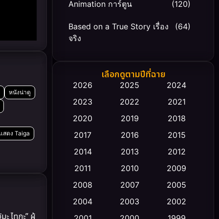
Animation การ์ตูน
(120)
Based on a True Story เรื่อง
(64)
จริง
Based on Novel
(20)
เลือกดูตามปีที่ฉาย
Biography ชีวิตจริง
(66)
2026
2025
2024
หนังน่าดู
2023
2022
2021
Black Comedy
(30)
2020
2019
2018
Classic หนังคลาสสิก
(23)
กแสดง Taiga
2017
2016
2015
Comedy ตลก
(470)
2014
2013
2012
2011
2010
2009
Coming-of-age ชีวิตวัยรุ่น
(43)
2008
2007
2005
Conspiracy
(2)
2004
2003
2002
มะ ไทกะ” ผู้
Crime อาชญากรรม
2001
2000
1999
(352)