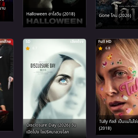
นาน
Halloween ฮาโลวีน (2018)
Gone โกน (2026)
กย์ไทย
SD
เสียงโรง
Full HD
6.7
6.8
Tully ทัลลี่ เป็นแม่ไม่ใช่เรื่องง่าย
Disclosure Day (2026) วัน
(2018)
เปิดโปง ไขปริศนาลวงโลก