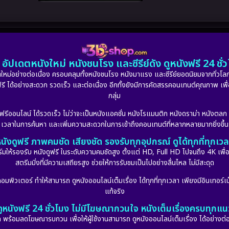
อัปเดตหนังใหม่ หนังชนโรง และซีรีย์ดัง ดูหนังฟรี 24 ช
หม่อย่างต่อเนื่อง ครอบคลุมทั้งหนังชนโรง หนังมาแรง และซีรีย์ยอดนิยมจากทั่วโลก
ดูฟรี ได้อย่างสะดวก รวดเร็ว และต่อเนื่อง อีกทั้งยังมีการคัดสรรคอนเทนต์คุณภาพ เพื
กลุ่ม
งฟรีออนไลน์ ได้รวดเร็ว ไม่ว่าจะเป็นหนังแอคชั่น หนังโรแมนติก หนังดราม่า หนังตล
เวลาในการค้นหา และเพิ่มความสะดวกในการเข้าถึงคอนเทนต์ที่หลากหลายมากยิ่งขึ้น
นังดูฟรี ภาพคมชัด เสียงชัด รองรับทุกอุปกรณ์ ดูได้ทุกที่ทุกเว
รองรับ หนังดูฟรี ในระดับความคมชัดสูง ตั้งแต่ HD, Full HD ไปจนถึง 4K เพื่อย
สตรีมมิ่งที่มีความเสถียรสูง ช่วยให้การรับชมเป็นไปอย่างลื่นไหล ไม่มีสะดุด
มพิวเตอร์ ทำให้สามารถ ดูหนังออนไลน์เต็มเรื่อง ได้ทุกที่ทุกเวลา เพียงมีอินเทอร์เน
แท้จริง
ดูหนังฟรี 24 ชั่วโมง ไม่มีโฆษณากวนใจ หนังเต็มเรื่องครบทุกแน
กัด พร้อมลดโฆษณารบกวน เพื่อให้ผู้ใช้งานสามารถ ดูหนังออนไลน์เต็มเรื่อง ได้อย่างต่