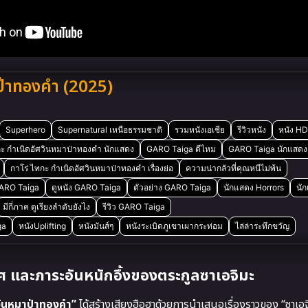
ป่าทองคำ (2025)
Superhero
Supernatural เหนือธรรมชาติ
รวมหนังเอเชีย
รีวิวหนัง
หนัง HD
ะ กำเนิดอัศวินหมาป่าทองคำ นักแสดง
GARO Taiga ดีไหม
GARO Taiga นักแสดง
กาโร่ ไทกะ กำเนิดอัศวินหมาป่าทองคำ เรื่องย่อ
ความน่ากลัวที่คุณหนีไม่พ้น
ARO Taiga
ดูหนัง GARO Taiga
ตัวอย่าง GARO Taiga
นักแสดง Horrors
นั
มีกี่ภาค ดูเรียงลำดับยังไง
รีวิว GARO Taiga
ga
หนังUplifting
หนังมันส์ๆ
หนังระเบิดภูเขาเผากระท่อม
ไล่ล่าระทึกขวัญ
และภาระอันหนักอึ้งของตระกูลซาเอจิมะ
ศวินหมาป่าทองคำ”
ได้สร้างเสียงฮือฮาด้วยการนำเสนอเรื่องราวของ “ซาเอจิ