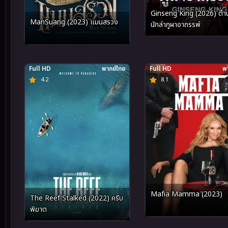
Ginseng King (2026) ตำ
ManSuang (2023) แมนสรวง
นักล่าภูผาอาถรรพ์
Full HD
พากย์ไทย
Full HD
พา
4.2
8.1
Mafia Mamma (2023)
The Reef Stalked (2022) ครีบ
พิฆาต