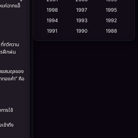
งแค่ฉากแอ็
1998
1997
1995
Cult Film
(5)
1994
1993
1992
Culture
(23)
1991
1990
1988
1986
1985
1983
Dance เต้น
(6)
ที่ทวีความ
การฝึกฝน
1982
1981
1978
DC
(2)
1974
1971
1962
Detective สืบสวน
(5)
ำลายสมดุลของ
ป่าทองคำ” คือ
Detective สืบสวน
(56)
Disaster
(10)
การใช้
Disney+
(23)
เข้าถึง
Documentary สารคดี
(91)