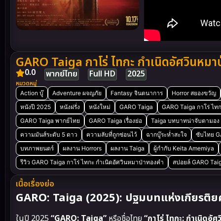
GARO Taiga กาโร่ ไทกะ กำเนิดอัศวินหมา
0.0
พากย์ไทย
Full HD
2025
หมวดหมู่
Action บู๊
Adventure ผจญภัย
Fantasy จินตนาการ
Horror สยองขวัญ
หนังปี 2025
หนังฝรั่ง
หนังใหม่
GARO Taiga
GARO Taiga กาโร่ ไทก
GARO Taiga พากย์ไทย
GARO Taiga เรื่องย่อ
Taiga บทบาทน่าจับตามอง
ความมันส์ระดับ 5 ดาว
ความลับที่ถูกซ่อนไว้
ฉากบู๊ระห่ำสะใจ
ซับไทย G
บทภาพยนตร์
ผลงาน Horrors
ผลงาน Taiga
ผู้กำกับ Keita Amemiya
รีวิว GARO Taiga กาโร่ ไทกะ กำเนิดอัศวินหมาป่าทองคำ
สปอยล์ GARO Tai
เนื้อเรื่องย่อ
GARO: Taiga (2025): ปฐมบทแห่งเกียรติยศ 
ในปี 2025
“GARO: Taiga”
หรือชื่อไทย
“กาโร่ ไทกะ: กำเนิดอั