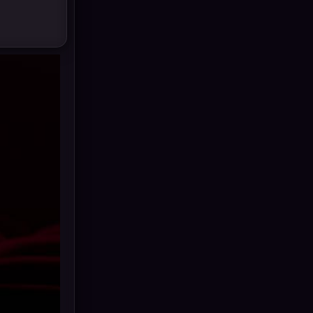
Drama ดราม่า
(887)
Dystopian
(17)
Emotional
(101)
Epic มหากาพย์
(17)
Erotic
(10)
Family ครอบครัว
(226)
Fantasy จินตนาการ
(256)
Fiction
(11)
Film
(57)
Gothic
(6)