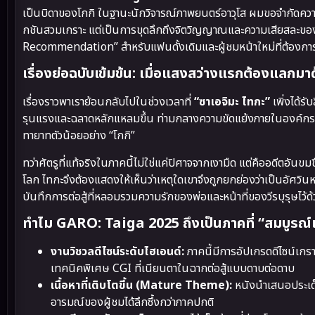
เป็นบิดาของโกกิ ในฐานะนักวิจารณ์ภาพยนตร์อาวุโส ผมขอจำกัดควา
กชันสวมเกราะ แต่เป็นการขุดลึกถึงจิตวิญญาณและความเสียสละของชาย
Recommendation” สำหรับแฟนดั้งเดิมและผู้ชมหน้าใหม่ที่ต้องการ
เรื่องย่อฉบับเข้มข้น: เมื่อแสงสว่างแรกต้องแลกม
เรื่องราวพาเราย้อนกลับไปในช่วงเวลาที่
“ซาเอจิมะ ไทกะ”
เพิ่งได้ร
รุนแรงและฉลาดหลักแหลมขึ้น ท่ามกลางความขัดแย้งภายในองค์กร
ทายาทตัวน้อยอย่าง “โกกิ”
ทว่าศัตรูที่แท้จริงในภาคนี้ไม่ใช่แค่ปิศาจจากเงามืด แต่คืออดีตอัน
โลก ไทกะจึงต้องแสดงให้เห็นว่าเหตุใดเขาจึงถูกยกย่องว่าเป็นอัศวิน
บันทึกการต่อสู้ที่หลอมรวมความรักของพ่อและหน้าที่ของวีรบุรุษไว้ด
ทำไม GARO: Taiga 2025 ถึงเป็นภาคที่ “สมบูรณ์แ
งานวิชวลดีไซน์ระดับไฮเอนด์:
ภาคนี้มีการอัปเกรดดีไซน์เก
เทคนิคพิเศษ CGI ที่เนียนตาในฉากต่อสู้แบบดาบต่อดาบ
เนื้อหาที่เติบโตขึ้น (Mature Theme):
หนังนำเสนอประเด็
อารมณ์ของผู้ชมได้ลึกซึ้งกว่าภาคปกติ