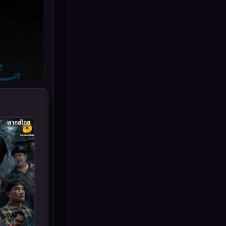
Grief
(6)
HBO GO
(11)
HBO Max
(2)
Healing
(11)
Heist
(7)
พากย์ไทย
Historical
(25)
History ประวัติศาสตร์
(62)
Holiday
(2)
Horror สยองขวัญ
(391)
Human
(52)