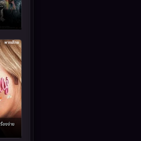
Inspirational แรงบันดาลใจ
(93)
Investigation
(49)
iQIYI
(59)
พากย์ไทย
Kids
(13)
LGBTQ
(10)
Love
(73)
Martial
(7)
Martial Arts
(43)
marvel
(7)