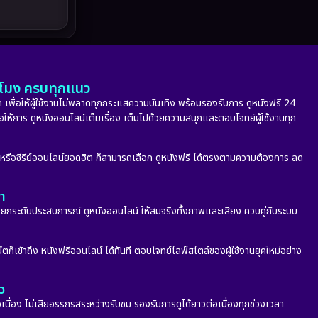
Melodrama
(5)
Military
(8)
MONOMAX
(10)
ั่วโมง ครบทุกแนว
Monster
(24)
 เพื่อให้ผู้ใช้งานไม่พลาดทุกกระแสความบันเทิง พร้อมรองรับการ ดูหนังฟรี 24
่อให้การ ดูหนังออนไลน์เต็มเรื่อง เต็มไปด้วยความสนุกและตอบโจทย์ผู้ใช้งานทุก
Movie Collection
(6)
ก หรือซีรีย์ออนไลน์ยอดฮิต ก็สามารถเลือก ดูหนังฟรี ได้ตรงตามความต้องการ ลด
Musical เพลง
(66)
ลา
Mystery ลึกลับ
(348)
กระดับประสบการณ์ ดูหนังออนไลน์ ให้สมจริงทั้งภาพและเสียง ควบคู่กับระบบ
nature
(4)
็ตก็เข้าถึง หนังฟรีออนไลน์ ได้ทันที ตอบโจทย์ไลฟ์สไตล์ของผู้ใช้งานยุคใหม่อย่าง
Parody
(2)
ว
Period ย้อนยุค
(53)
อเนื่อง ไม่เสียอรรถรสระหว่างรับชม รองรับการดูได้ยาวต่อเนื่องทุกช่วงเวลา