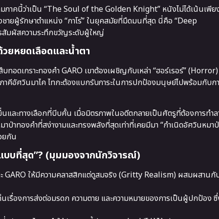
มภาคนี้ว่าเป็น “The Soul of the Golden Knight” หนังไม่ได้เน้นเพีย
ผู้รักษาตำแหน่ง “กาโร่” ในยุคสมัยที่มืดมนที่สุด นี่คือ “Deep
สัมผัสความระทึกขวัญระดับผู้ใหญ่
าด้วยหยดเลือดและน้ำตา
ับสืบทอดเกราะทองคำ GARO เขาต้องเผชิญกับเหล่า “ฮอร์เรอร์” (Horror) 
ภาคีอัศวินมาไค ไทกะต้องแบกรับภาระในการปกป้องมนุษย์ไปพร้อมกับ
ขมขื่นและทางเลือกที่บีบคั้น เมื่อมิตรภาพในอดีตกลายเป็นศัตรูที่ต้องการท
หมาป่าทองคำที่สง่างามและทรงพลังที่สุดเท่าที่เคยมีมา “กำเนิดอัศวินหมา
้วยกัน
บบที่สุด”? (มุมมองจากนักวิจารณ์)
ราะ GARO ให้มีความคลาสสิกแต่ดูสมจริง (Gritty Realism) ผสมผสานกับ
นเรื่องการส่งต่อมรดก ความตาย และความหมายของการเป็นผู้ปกป้อง ซึ่ง