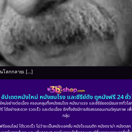
่ยนโลกกลายเ […]
อัปเดตหนังใหม่ หนังชนโรง และซีรีย์ดัง ดูหนังฟรี 24 ช
หม่อย่างต่อเนื่อง ครอบคลุมทั้งหนังชนโรง หนังมาแรง และซีรีย์ยอดนิยมจากทั่วโลก
ดูฟรี ได้อย่างสะดวก รวดเร็ว และต่อเนื่อง อีกทั้งยังมีการคัดสรรคอนเทนต์คุณภาพ เพื
กลุ่ม
งฟรีออนไลน์ ได้รวดเร็ว ไม่ว่าจะเป็นหนังแอคชั่น หนังโรแมนติก หนังดราม่า หนังตล