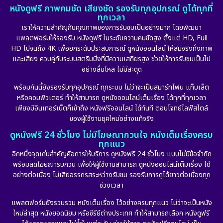
หนังดูฟรี ภาพคมชัด เสียงชัด รองรับทุกอุปกรณ์ ดูได้ทุกที่
ทุกเวลา
เราให้ความสำคัญกับคุณภาพของการรับชมเป็นอย่างมาก โดยพัฒนา
แพลตฟอร์มให้รองรับ หนังดูฟรี ในระดับความคมชัดสูง ตั้งแต่ HD, Full
HD ไปจนถึง 4K เพื่อยกระดับประสบการณ์ ดูหนังออนไลน์ ให้สมจริงทั้งภาพ
และเสียง ควบคู่กับระบบสตรีมมิ่งที่มีความเสถียรสูง ช่วยให้การรับชมเป็นไป
อย่างลื่นไหล ไม่มีสะดุด
พร้อมกันนี้ยังรองรับทุกอุปกรณ์ ทุกระบบ ไม่ว่าจะเป็นสมาร์ทโฟน แท็บเล็ต
หรือคอมพิวเตอร์ ทำให้สามารถ ดูหนังออนไลน์เต็มเรื่อง ได้ทุกที่ทุกเวลา
เพียงมีอินเทอร์เน็ตก็เข้าถึง หนังฟรีออนไลน์ ได้ทันที ตอบโจทย์ไลฟ์สไตล์
ของผู้ใช้งานยุคใหม่อย่างแท้จริง
ดูหนังฟรี 24 ชั่วโมง ไม่มีโฆษณากวนใจ หนังเต็มเรื่องครบ
ทุกแนว
อีกหนึ่งจุดเด่นสำคัญคือการให้บริการ ดูหนังฟรี 24 ชั่วโมง แบบไม่มีข้อจำกัด
พร้อมลดโฆษณารบกวน เพื่อให้ผู้ใช้งานสามารถ ดูหนังออนไลน์เต็มเรื่อง ได้
อย่างต่อเนื่อง ไม่เสียอรรถรสระหว่างรับชม รองรับการดูได้ยาวต่อเนื่องทุก
ช่วงเวลา
แพลตฟอร์มยังรวบรวม หนังเต็มเรื่อง ไว้อย่างครบทุกแนว ไม่ว่าจะเป็นหนัง
ใหม่ล่าสุด หนังยอดนิยม หรือซีรีย์ต่างประเทศ ทำให้สามารถเลือก หนังดูฟรี