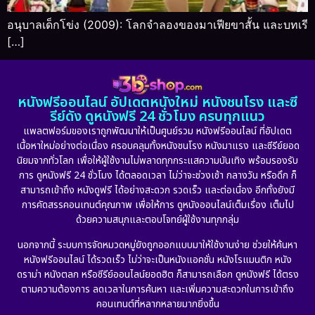
อนุบาลเด็กโข่ง (2009): โลกจำลองของมาเฟียขาสั้น และบทเรี
[…]
หนังฟรีออนไลน์ อัปเดตหนังใหม่ หนังชนโรง และซี
รีย์ดัง ดูหนังฟรี 24 ชั่วโมง ครบทุกแนว
แพลตฟอร์มของเราถูกพัฒนาให้เป็นศูนย์รวม หนังฟรีออนไลน์ ที่อัปเดต
เนื้อหาใหม่อย่างต่อเนื่อง ครอบคลุมทั้งหนังชนโรง หนังมาแรง และซีรีย์ยอด
นิยมจากทั่วโลก เพื่อให้ผู้ใช้งานไม่พลาดทุกกระแสความบันเทิง พร้อมรองรับ
การ ดูหนังฟรี 24 ชั่วโมง ได้ตลอดเวลา ไม่ว่าจะช่วงเช้า กลางวัน หรือดึก ก็
สามารถเข้าถึง หนังดูฟรี ได้อย่างสะดวก รวดเร็ว และต่อเนื่อง อีกทั้งยังมี
การคัดสรรคอนเทนต์คุณภาพ เพื่อให้การ ดูหนังออนไลน์เต็มเรื่อง เต็มไป
ด้วยความสนุกและตอบโจทย์ผู้ใช้งานทุกกลุ่ม
นอกจากนี้ ระบบการจัดหมวดหมู่ยังถูกออกแบบมาให้ใช้งานง่าย ช่วยให้ค้นหา
หนังฟรีออนไลน์ ได้รวดเร็ว ไม่ว่าจะเป็นหนังแอคชั่น หนังโรแมนติก หนัง
ดราม่า หนังตลก หรือซีรีย์ออนไลน์ยอดฮิต ก็สามารถเลือก ดูหนังฟรี ได้ตรง
ตามความต้องการ ลดเวลาในการค้นหา และเพิ่มความสะดวกในการเข้าถึง
คอนเทนต์ที่หลากหลายมากยิ่งขึ้น