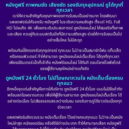
หนังดูฟรี ภาพคมชัด เสียงชัด รองรับทุกอุปกรณ์ ดูได้ทุกที่
ทุกเวลา
เราให้ความสำคัญกับคุณภาพของการรับชมเป็นอย่างมาก โดยพัฒนา
แพลตฟอร์มให้รองรับ หนังดูฟรี ในระดับความคมชัดสูง ตั้งแต่ HD, Full
HD ไปจนถึง 4K เพื่อยกระดับประสบการณ์ ดูหนังออนไลน์ ให้สมจริงทั้งภาพ
และเสียง ควบคู่กับระบบสตรีมมิ่งที่มีความเสถียรสูง ช่วยให้การรับชมเป็นไป
อย่างลื่นไหล ไม่มีสะดุด
พร้อมกันนี้ยังรองรับทุกอุปกรณ์ ทุกระบบ ไม่ว่าจะเป็นสมาร์ทโฟน แท็บเล็ต
หรือคอมพิวเตอร์ ทำให้สามารถ ดูหนังออนไลน์เต็มเรื่อง ได้ทุกที่ทุกเวลา
เพียงมีอินเทอร์เน็ตก็เข้าถึง หนังฟรีออนไลน์ ได้ทันที ตอบโจทย์ไลฟ์สไตล์
ของผู้ใช้งานยุคใหม่อย่างแท้จริง
ดูหนังฟรี 24 ชั่วโมง ไม่มีโฆษณากวนใจ หนังเต็มเรื่องครบ
ทุกแนว
อีกหนึ่งจุดเด่นสำคัญคือการให้บริการ ดูหนังฟรี 24 ชั่วโมง แบบไม่มีข้อจำกัด
พร้อมลดโฆษณารบกวน เพื่อให้ผู้ใช้งานสามารถ ดูหนังออนไลน์เต็มเรื่อง ได้
อย่างต่อเนื่อง ไม่เสียอรรถรสระหว่างรับชม รองรับการดูได้ยาวต่อเนื่องทุก
ช่วงเวลา
แพลตฟอร์มยังรวบรวม หนังเต็มเรื่อง ไว้อย่างครบทุกแนว ไม่ว่าจะเป็นหนัง
ใหม่ล่าสุด หนังยอดนิยม หรือซีรีย์ต่างประเทศ ทำให้สามารถเลือก หนังดูฟรี