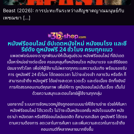
Beast (2026): การปะทะกันระหว่างสัญชาตญาณมนุษย์กับ
เพชฌฆา […]
หนังฟรีออนไลน์ อัปเดตหนังใหม่ หนังชนโรง และซี
รีย์ดัง ดูหนังฟรี 24 ชั่วโมง ครบทุกแนว
แพลตฟอร์มของเราถูกพัฒนาให้เป็นศูนย์รวม หนังฟรีออนไลน์ ที่อัปเดต
เนื้อหาใหม่อย่างต่อเนื่อง ครอบคลุมทั้งหนังชนโรง หนังมาแรง และซีรีย์ยอด
นิยมจากทั่วโลก เพื่อให้ผู้ใช้งานไม่พลาดทุกกระแสความบันเทิง พร้อมรองรับ
การ ดูหนังฟรี 24 ชั่วโมง ได้ตลอดเวลา ไม่ว่าจะช่วงเช้า กลางวัน หรือดึก ก็
สามารถเข้าถึง หนังดูฟรี ได้อย่างสะดวก รวดเร็ว และต่อเนื่อง อีกทั้งยังมี
การคัดสรรคอนเทนต์คุณภาพ เพื่อให้การ ดูหนังออนไลน์เต็มเรื่อง เต็มไป
ด้วยความสนุกและตอบโจทย์ผู้ใช้งานทุกกลุ่ม
นอกจากนี้ ระบบการจัดหมวดหมู่ยังถูกออกแบบมาให้ใช้งานง่าย ช่วยให้ค้นหา
หนังฟรีออนไลน์ ได้รวดเร็ว ไม่ว่าจะเป็นหนังแอคชั่น หนังโรแมนติก หนัง
ดราม่า หนังตลก หรือซีรีย์ออนไลน์ยอดฮิต ก็สามารถเลือก ดูหนังฟรี ได้ตรง
ตามความต้องการ ลดเวลาในการค้นหา และเพิ่มความสะดวกในการเข้าถึง
คอนเทนต์ที่หลากหลายมากยิ่งขึ้น