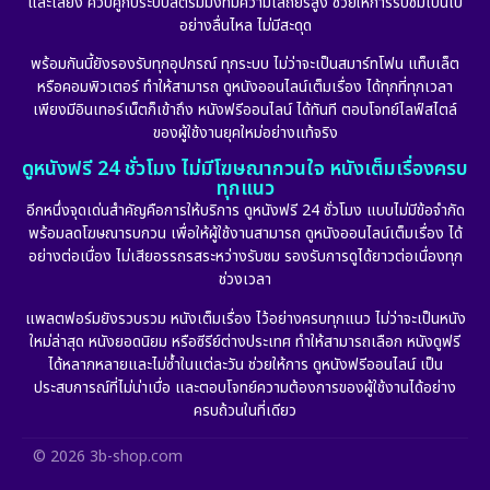
และเสียง ควบคู่กับระบบสตรีมมิ่งที่มีความเสถียรสูง ช่วยให้การรับชมเป็นไป
อย่างลื่นไหล ไม่มีสะดุด
Family ครอบครัว
(226)
พร้อมกันนี้ยังรองรับทุกอุปกรณ์ ทุกระบบ ไม่ว่าจะเป็นสมาร์ทโฟน แท็บเล็ต
หรือคอมพิวเตอร์ ทำให้สามารถ ดูหนังออนไลน์เต็มเรื่อง ได้ทุกที่ทุกเวลา
Fantasy จินตนาการ
(256)
เพียงมีอินเทอร์เน็ตก็เข้าถึง หนังฟรีออนไลน์ ได้ทันที ตอบโจทย์ไลฟ์สไตล์
ของผู้ใช้งานยุคใหม่อย่างแท้จริง
Fiction
(11)
ดูหนังฟรี 24 ชั่วโมง ไม่มีโฆษณากวนใจ หนังเต็มเรื่องครบ
ทุกแนว
Film
(57)
อีกหนึ่งจุดเด่นสำคัญคือการให้บริการ ดูหนังฟรี 24 ชั่วโมง แบบไม่มีข้อจำกัด
พร้อมลดโฆษณารบกวน เพื่อให้ผู้ใช้งานสามารถ ดูหนังออนไลน์เต็มเรื่อง ได้
Gothic
(6)
อย่างต่อเนื่อง ไม่เสียอรรถรสระหว่างรับชม รองรับการดูได้ยาวต่อเนื่องทุก
ช่วงเวลา
Grief
(6)
แพลตฟอร์มยังรวบรวม หนังเต็มเรื่อง ไว้อย่างครบทุกแนว ไม่ว่าจะเป็นหนัง
ใหม่ล่าสุด หนังยอดนิยม หรือซีรีย์ต่างประเทศ ทำให้สามารถเลือก หนังดูฟรี
HBO GO
(11)
ได้หลากหลายและไม่ซ้ำในแต่ละวัน ช่วยให้การ ดูหนังฟรีออนไลน์ เป็น
ประสบการณ์ที่ไม่น่าเบื่อ และตอบโจทย์ความต้องการของผู้ใช้งานได้อย่าง
HBO Max
(2)
ครบถ้วนในที่เดียว
Healing
(11)
© 2026 3b-shop.com