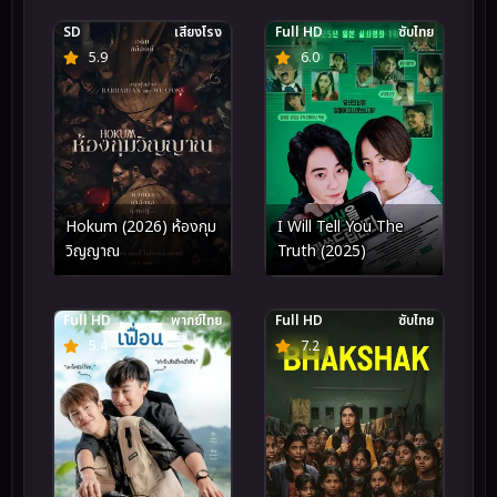
SD
เสียงโรง
Full HD
ซับไทย
5.9
6.0
Hokum (2026) ห้องกุม
I Will Tell You The
วิญญาณ
Truth (2025)
Full HD
พากย์ไทย
Full HD
ซับไทย
5.4
7.2