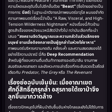
รอด (Creature Feature / Survival Thriller) ได้ยกระดับ
ความโหดและดุดันขึ้นไปอีกขั้นด้วย
“Beast”
(ชื่อไทยอย่างเป็น
ทางการ:
บีสต์
) ในฐานะนักวิจารณ์ภาพยนตร์อาวุโส ผมขอจำกัด
ความภาพยนตร์เรื่องนี้ว่าเป็น “A Raw, Visceral, and High-
Tension Wilderness Nightmare” หนังเรื่องนี้ก้าวข้าม
สูตรสำเร็จของหนังแนวหนีสัตว์ป่าทั่วไป ทว่ามันเลือกที่จะนำ
เสนอ
“สงครามจิตวิญญาณและความกลัวในส่วนลึกของ
มนุษย์ ยามเมื่อต้องกลายเป็นผู้ถูกล่าในห่วงโซ่อาหาร”
ภาพยนตร์บริหารความกดดัน คลั่งระห่ำ และความสยดสยองได้
อย่างไร้ความปราณี นี่คือ
Deep Recommendation
สำหรับผู้ที่ชอบความตื่นเต้นท้าทายสารอะดรีนาลีน งานภาพ
สมจริงสะกดสายตา และจังหวะการเล่าเรื่องที่กระชับรวดเร็วสไตล์
เดียวกับ
Predator
,
The Grey
หรือ
The Revenant
เรื่องย่อฉบับเข้มข้น: เมื่ออาณาเขต
ศักดิ์สิทธิ์ถูกรุกล้ำ อสุรกายใต้เงาป่าจึง
ลุกขึ้นมากวาดล้าง
เรื่องราวปักหมุดไปที่ผืนป่าดิบชื้นอันห่างไกลและยังไม่ได้รับการ