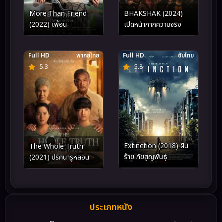
More Than Friend
BHAKSHAK (2024)
(2022) เพื่อน
เปิดหน้ากากความจริง
Full HD
พากย์ไทย
Full HD
ซับไทย
5.3
5.8
Extinction (2018) ฝัน
The Whole Truth
ร้าย ภัยสูญพันธุ์
(2021) ปริศนารูหลอน
ประเภทหนัง