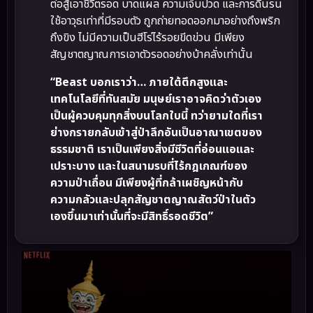
ต่อสู้เอาชีวิตรอด บาดแผล ความเจ็บปวด และการดิ้นรน
ใช้อาวุธเท่าที่มีรอบตัว ถูกถ่ายทอดออกมาอย่างถึงพริก
ถึงขิง ไม่มีความเป็นฮีโร่ไร้รอยขีดข่วน มีเพียง
สัญชาตญาณการเอาตัวรอดอย่างบ้าคลั่งเท่านั้น
“Beast บอกเราว่า… ภายใต้ตึกสูงและ
เทคโนโลยีที่ทันสมัย มนุษย์เราอาจคิดว่าตัวเอง
เป็นผู้ควบคุมทุกสิ่งบนโลกใบนี้ ทว่ายามใดที่เรา
ย่างกรายกลับเข้าสู่ป่าลึกอันเป็นอาณาเขตของ
ธรรมชาติ เราเป็นเพียงสิ่งมีชีวิตที่อ่อนแอและ
เปราะบาง และในสนามรบที่ไร้กฎเกณฑ์ของ
ความป่าเถื่อน มีเพียงผู้ที่กล้าเผชิญหน้ากับ
ความกลัวและปลุกสัญชาตญาณสัตว์ป่าในตัว
เองขึ้นมาเท่านั้นที่จะมีสิทธิ์รอดชีวิต”