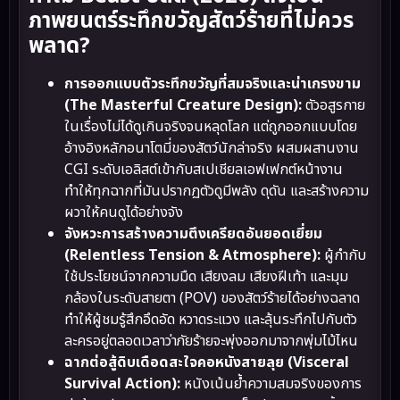
ภาพยนตร์ระทึกขวัญสัตว์ร้ายที่ไม่ควร
พลาด?
การออกแบบตัวระทึกขวัญที่สมจริงและน่าเกรงขาม
(The Masterful Creature Design):
ตัวอสูรกาย
ในเรื่องไม่ได้ดูเกินจริงจนหลุดโลก แต่ถูกออกแบบโดย
อ้างอิงหลักอนาโตมี่ของสัตว์นักล่าจริง ผสมผสานงาน
CGI ระดับเอลิสต์เข้ากับสเปเชียลเอฟเฟกต์หน้างาน
ทำให้ทุกฉากที่มันปรากฏตัวดูมีพลัง ดุดัน และสร้างความ
ผวาให้คนดูได้อย่างจัง
จังหวะการสร้างความตึงเครียดอันยอดเยี่ยม
(Relentless Tension & Atmosphere):
ผู้กำกับ
ใช้ประโยชน์จากความมืด เสียงลม เสียงฝีเท้า และมุม
กล้องในระดับสายตา (POV) ของสัตว์ร้ายได้อย่างฉลาด
ทำให้ผู้ชมรู้สึกอึดอัด หวาดระแวง และลุ้นระทึกไปกับตัว
ละครอยู่ตลอดเวลาว่าภัยร้ายจะพุ่งออกมาจากพุ่มไม้ไหน
ฉากต่อสู้ดิบเดือดสะใจคอหนังสายลุย (Visceral
Survival Action):
หนังเน้นย้ำความสมจริงของการ