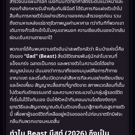
สำรวจบนแผนที่โลก เมื่อทีมนักวิทยาศาสตร์ระดับแนวหน้าและ
กองกำลังทหารรับจ้างคุ้มกันฝีมือดี ได้รับภารกิจแฝงตัวเข้าไป
สืบค้นการหายตัวไปอย่างปริศนาของคณะสำรวจชุดก่อน รวม
ถึงตามหาแหล่งแร่ธาตุชีวภาพมูลค่ามหาศาล ทว่าทันทีที่พวกเขา
เดินทางก้าวลึกเข้าไปในหุบเขาหมอก ความเงียบงันของป่ากลับ
ซ่อนเร้นความตายเอาไว้
พวกเขาได้ค้นพบความจริงอันน่าสะพรึงกลัวว่า ผืนป่าแห่งนี้คือ
รังของ
“บีสต์” (Beast)
สิ่งมีชีวิตสายพันธุ์นักล่าโบราณที่
แข็งแกร่ง ฉลาดเป็นกรด และพรางตัวในความมืดได้อย่าง
สมบูรณ์แบบ มันมองว่าการมาถึงของมนุษย์คือการท้าทาย
อาณาเขต และเริ่มต้นเปิดฉากล่าสังหารทีละคนอย่างเงียบเชียบ
และโหดเหี้ยม สัญญาณสื่อสารที่ถูกตัดขาด สภาพแวดล้อมที่เต็ม
ไปด้วยกับดักธรรมชาติ และความหวาดระแวงในกลุ่มผู้รอดชีวิต
ที่เริ่มไม่ไว้ใจกันเอง บีบให้หัวหน้าทีมคอมมานโดต้องงัดทุก
ยุทธวิธีและสัญชาตญาณดิบในตัวเองขึ้นมาสู้ตายกับอสูรกายตัว
นี้ เพื่อพาผู้รอดชีวิตที่เหลืออยู่หนีรอดออกไปก่อนราตรีทมิฬจะ
กลืนกินพวกเขาจนหมดสิ้น
ทำไม Beast บีสต์ (2026) ถึงเป็น