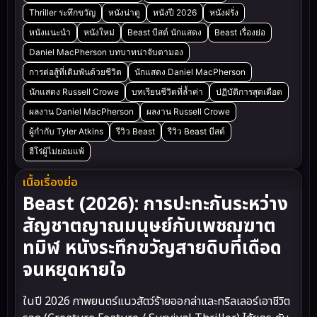
Thriller ระทึกขวัญ
หนังน่าดู
หนังปี 2026
หนังฝรั่ง
หนังแนะนำ
หนังใหม่
Beast บีสต์ นักแสดง
Beast เรื่องย่อ
Daniel MacPherson บทบาทน่าจับตามอง
การต่อสู้ที่เดิมพันด้วยชีวิต
นักแสดง Daniel MacPherson
นักแสดง Russell Crowe
บทเรียนชีวิตที่ล้ำค่า
ปฏิบัติการสุดเดือด
ผลงาน Daniel MacPherson
ผลงาน Russell Crowe
ผู้กำกับ Tyler Atkins
รีวิว Beast
รีวิว Beast บีสต์
ฮีโร่ผู้ไม่ยอมแพ้
เนื้อเรื่องย่อ
Beast (2026): การปะทะกันระหว่าง
สัญชาตญาณมนุษย์กับเพชฌฆาต
ทมิฬ หนังระทึกขวัญสายดิบที่เดือด
จนหยุดหายใจ
ในปี 2026 ภาพยนตร์แนวสัตว์ร้ายออกล่าและทริลเลอร์เอาชีวิต