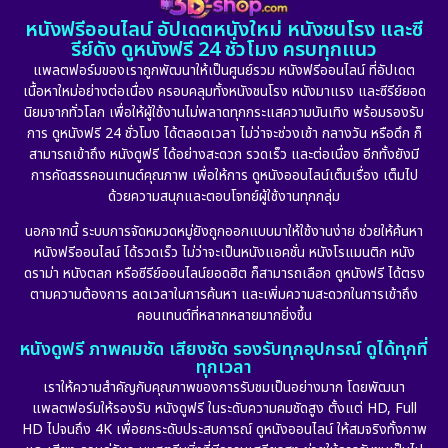
หนังฟรีออนไลน์ อัปเดตหนังใหม่ หนังชนโรง และซี
1974
1971
1962
Detective สืบสวน
(5)
รีย์ดัง ดูหนังฟรี 24 ชั่วโมง ครบทุกแนว
แพลตฟอร์มของเราถูกพัฒนาให้เป็นศูนย์รวม หนังฟรีออนไลน์ ที่อัปเดต
Detective สืบสวน
(56)
เนื้อหาใหม่อย่างต่อเนื่อง ครอบคลุมทั้งหนังชนโรง หนังมาแรง และซีรีย์ยอด
นิยมจากทั่วโลก เพื่อให้ผู้ใช้งานไม่พลาดทุกกระแสความบันเทิง พร้อมรองรับ
Disaster
(10)
การ ดูหนังฟรี 24 ชั่วโมง ได้ตลอดเวลา ไม่ว่าจะช่วงเช้า กลางวัน หรือดึก ก็
สามารถเข้าถึง หนังดูฟรี ได้อย่างสะดวก รวดเร็ว และต่อเนื่อง อีกทั้งยังมี
Disney+
(23)
การคัดสรรคอนเทนต์คุณภาพ เพื่อให้การ ดูหนังออนไลน์เต็มเรื่อง เต็มไป
ด้วยความสนุกและตอบโจทย์ผู้ใช้งานทุกกลุ่ม
Documentary สารคดี
(91)
นอกจากนี้ ระบบการจัดหมวดหมู่ยังถูกออกแบบมาให้ใช้งานง่าย ช่วยให้ค้นหา
หนังฟรีออนไลน์ ได้รวดเร็ว ไม่ว่าจะเป็นหนังแอคชั่น หนังโรแมนติก หนัง
Drama ดราม่า
(887)
ดราม่า หนังตลก หรือซีรีย์ออนไลน์ยอดฮิต ก็สามารถเลือก ดูหนังฟรี ได้ตรง
ตามความต้องการ ลดเวลาในการค้นหา และเพิ่มความสะดวกในการเข้าถึง
Dystopian
(17)
คอนเทนต์ที่หลากหลายมากยิ่งขึ้น
หนังดูฟรี ภาพคมชัด เสียงชัด รองรับทุกอุปกรณ์ ดูได้ทุกที่
Emotional
(101)
ทุกเวลา
เราให้ความสำคัญกับคุณภาพของการรับชมเป็นอย่างมาก โดยพัฒนา
Epic มหากาพย์
(17)
แพลตฟอร์มให้รองรับ หนังดูฟรี ในระดับความคมชัดสูง ตั้งแต่ HD, Full
HD ไปจนถึง 4K เพื่อยกระดับประสบการณ์ ดูหนังออนไลน์ ให้สมจริงทั้งภาพ
Erotic
(10)