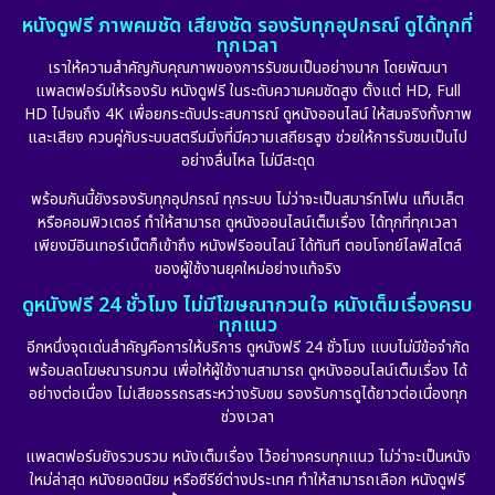
หนังดูฟรี ภาพคมชัด เสียงชัด รองรับทุกอุปกรณ์ ดูได้ทุกที่
ทุกเวลา
เราให้ความสำคัญกับคุณภาพของการรับชมเป็นอย่างมาก โดยพัฒนา
แพลตฟอร์มให้รองรับ หนังดูฟรี ในระดับความคมชัดสูง ตั้งแต่ HD, Full
HD ไปจนถึง 4K เพื่อยกระดับประสบการณ์ ดูหนังออนไลน์ ให้สมจริงทั้งภาพ
และเสียง ควบคู่กับระบบสตรีมมิ่งที่มีความเสถียรสูง ช่วยให้การรับชมเป็นไป
อย่างลื่นไหล ไม่มีสะดุด
พร้อมกันนี้ยังรองรับทุกอุปกรณ์ ทุกระบบ ไม่ว่าจะเป็นสมาร์ทโฟน แท็บเล็ต
หรือคอมพิวเตอร์ ทำให้สามารถ ดูหนังออนไลน์เต็มเรื่อง ได้ทุกที่ทุกเวลา
เพียงมีอินเทอร์เน็ตก็เข้าถึง หนังฟรีออนไลน์ ได้ทันที ตอบโจทย์ไลฟ์สไตล์
ของผู้ใช้งานยุคใหม่อย่างแท้จริง
ดูหนังฟรี 24 ชั่วโมง ไม่มีโฆษณากวนใจ หนังเต็มเรื่องครบ
ทุกแนว
อีกหนึ่งจุดเด่นสำคัญคือการให้บริการ ดูหนังฟรี 24 ชั่วโมง แบบไม่มีข้อจำกัด
พร้อมลดโฆษณารบกวน เพื่อให้ผู้ใช้งานสามารถ ดูหนังออนไลน์เต็มเรื่อง ได้
อย่างต่อเนื่อง ไม่เสียอรรถรสระหว่างรับชม รองรับการดูได้ยาวต่อเนื่องทุก
ช่วงเวลา
แพลตฟอร์มยังรวบรวม หนังเต็มเรื่อง ไว้อย่างครบทุกแนว ไม่ว่าจะเป็นหนัง
ใหม่ล่าสุด หนังยอดนิยม หรือซีรีย์ต่างประเทศ ทำให้สามารถเลือก หนังดูฟรี