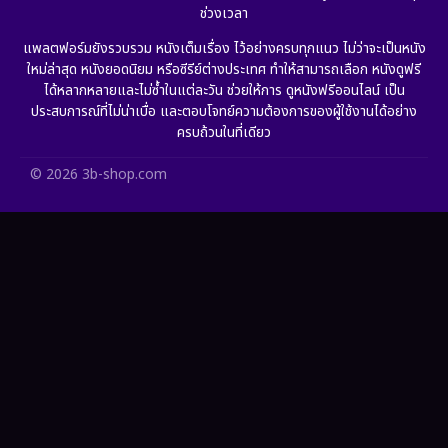
ช่วงเวลา
Grief
(6)
แพลตฟอร์มยังรวบรวม หนังเต็มเรื่อง ไว้อย่างครบทุกแนว ไม่ว่าจะเป็นหนัง
ใหม่ล่าสุด หนังยอดนิยม หรือซีรีย์ต่างประเทศ ทำให้สามารถเลือก หนังดูฟรี
HBO GO
(10)
ได้หลากหลายและไม่ซ้ำในแต่ละวัน ช่วยให้การ ดูหนังฟรีออนไลน์ เป็น
ประสบการณ์ที่ไม่น่าเบื่อ และตอบโจทย์ความต้องการของผู้ใช้งานได้อย่าง
HBO Max
(2)
ครบถ้วนในที่เดียว
Healing
(11)
© 2026 3b-shop.com
Heist
(7)
Historical
(25)
History ประวัติศาสตร์
(62)
Holiday
(2)
Horror สยองขวัญ
(386)
Human
(52)