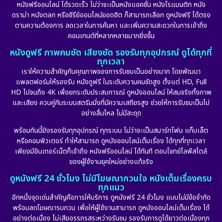
หนังฟรีออนไลน์ ได้รวดเร็ว ไม่ว่าจะเป็นหนังแอคชั่น หนังโรแมนติก หนัง
Drama ดราม่า
(882)
ดราม่า หนังตลก หรือซีรีย์ออนไลน์ยอดฮิต ก็สามารถเลือก ดูหนังฟรี ได้ตรง
ตามความต้องการ ลดเวลาในการค้นหา และเพิ่มความสะดวกในการเข้าถึง
Dystopian
(17)
คอนเทนต์ที่หลากหลายมากยิ่งขึ้น
หนังดูฟรี ภาพคมชัด เสียงชัด รองรับทุกอุปกรณ์ ดูได้ทุกที่
Emotional
(101)
ทุกเวลา
เราให้ความสำคัญกับคุณภาพของการรับชมเป็นอย่างมาก โดยพัฒนา
Epic มหากาพย์
(17)
แพลตฟอร์มให้รองรับ หนังดูฟรี ในระดับความคมชัดสูง ตั้งแต่ HD, Full
HD ไปจนถึง 4K เพื่อยกระดับประสบการณ์ ดูหนังออนไลน์ ให้สมจริงทั้งภาพ
Erotic
(10)
และเสียง ควบคู่กับระบบสตรีมมิ่งที่มีความเสถียรสูง ช่วยให้การรับชมเป็นไป
อย่างลื่นไหล ไม่มีสะดุด
Family ครอบครัว
(225)
พร้อมกันนี้ยังรองรับทุกอุปกรณ์ ทุกระบบ ไม่ว่าจะเป็นสมาร์ทโฟน แท็บเล็ต
หรือคอมพิวเตอร์ ทำให้สามารถ ดูหนังออนไลน์เต็มเรื่อง ได้ทุกที่ทุกเวลา
Fantasy จินตนาการ
(253)
เพียงมีอินเทอร์เน็ตก็เข้าถึง หนังฟรีออนไลน์ ได้ทันที ตอบโจทย์ไลฟ์สไตล์
ของผู้ใช้งานยุคใหม่อย่างแท้จริง
Fiction
(11)
ดูหนังฟรี 24 ชั่วโมง ไม่มีโฆษณากวนใจ หนังเต็มเรื่องครบ
ทุกแนว
Film
(57)
อีกหนึ่งจุดเด่นสำคัญคือการให้บริการ ดูหนังฟรี 24 ชั่วโมง แบบไม่มีข้อจำกัด
พร้อมลดโฆษณารบกวน เพื่อให้ผู้ใช้งานสามารถ ดูหนังออนไลน์เต็มเรื่อง ได้
Gothic
(6)
อย่างต่อเนื่อง ไม่เสียอรรถรสระหว่างรับชม รองรับการดูได้ยาวต่อเนื่องทุก