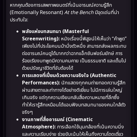
หากคุณต้องการเสพภาพยนตร์ที่เน้นอารมณ์ความรู้สึก
(Emotionally Resonant)
At the Bench
มีจุดเด่นที่น่า
ประทับใจ:
พลังแห่งบทสนทนา (Masterful
Screenwriting):
หนังเรื่องนี้พิสูจน์ให้เห็นว่า “คำพูด”
เพียงไม่กี่ประโยคบนม้านั่งตัวหนึ่ง สามารถส่งผลกระทบ
ต่ออารมณ์คนดูได้มากกว่าฉากแอ็กชันฟอร์มยักษ์ การ
ร้อยเรียงบทพูดมีความคมคาย เป็นธรรมชาติ และเต็มไป
ด้วยปรัชญาชีวิตที่จับต้องได้
การแสดงที่เปี่ยมด้วยความจริงใจ (Authentic
Performances):
นักแสดงทุกคนถ่ายทอดความรู้สึก
ผ่านสายตาและท่าทางได้อย่างดีเยี่ยม ไม่มีการเล่นใหญ่
เกินจริง แต่ทุกความเงียบกลับสื่อความหมายที่ลึกซึ้ง
ทำให้เรารู้สึกเหมือนได้แอบฟังบทสนทนาของคนใกล้ตัว
จริงๆ
งานภาพที่สื่ออารมณ์ (Cinematic
Atmosphere):
การเลือกใช้มุมกล้องที่เน้นความนิ่ง
และความเรียบง่าย ช่วยขับเน้นให้เห็นถึงความโดดเดี่ยว