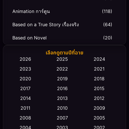
Animation การ์ตูน
(118)
Based on a True Story เรื่องจริง
(64)
Based on Novel
(20)
Biography ชีวิตจริง
(66)
เลือกดูตามปีที่ฉาย
2026
2025
2024
Black Comedy
(30)
2023
2022
2021
Classic หนังคลาสสิก
(23)
2020
2019
2018
2017
2016
2015
Comedy ตลก
(458)
2014
2013
2012
Coming-of-age ชีวิตวัยรุ่น
(43)
2011
2010
2009
Conspiracy
(2)
2008
2007
2005
2004
2003
2002