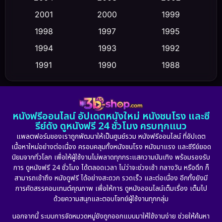
Crime อาชญากรรม
(347)
2001
2000
1999
Cult Film
(5)
1998
1997
1995
Culture
1994
1993
1992
(23)
1991
1990
1988
Dance เต้น
(6)
1986
1985
1983
DC
(2)
1982
1981
1978
หนังฟรีออนไลน์ อัปเดตหนังใหม่ หนังชนโรง และซี
1974
1971
1962
Detective สืบสวน
(5)
รีย์ดัง ดูหนังฟรี 24 ชั่วโมง ครบทุกแนว
แพลตฟอร์มของเราถูกพัฒนาให้เป็นศูนย์รวม หนังฟรีออนไลน์ ที่อัปเดต
Detective สืบสวน
(56)
เนื้อหาใหม่อย่างต่อเนื่อง ครอบคลุมทั้งหนังชนโรง หนังมาแรง และซีรีย์ยอด
นิยมจากทั่วโลก เพื่อให้ผู้ใช้งานไม่พลาดทุกกระแสความบันเทิง พร้อมรองรับ
Disaster
(10)
การ ดูหนังฟรี 24 ชั่วโมง ได้ตลอดเวลา ไม่ว่าจะช่วงเช้า กลางวัน หรือดึก ก็
สามารถเข้าถึง หนังดูฟรี ได้อย่างสะดวก รวดเร็ว และต่อเนื่อง อีกทั้งยังมี
Disney+
(21)
การคัดสรรคอนเทนต์คุณภาพ เพื่อให้การ ดูหนังออนไลน์เต็มเรื่อง เต็มไป
ด้วยความสนุกและตอบโจทย์ผู้ใช้งานทุกกลุ่ม
Documentary สารคดี
(91)
นอกจากนี้ ระบบการจัดหมวดหมู่ยังถูกออกแบบมาให้ใช้งานง่าย ช่วยให้ค้นหา