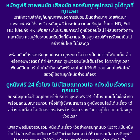
หนังดูฟรี ภาพคมชัด เสียงชัด รองรับทุกอุปกรณ์ ดูได้ทุกที่
ทุกเวลา
เราให้ความสำคัญกับคุณภาพของการรับชมเป็นอย่างมาก โดยพัฒนา
แพลตฟอร์มให้รองรับ หนังดูฟรี ในระดับความคมชัดสูง ตั้งแต่ HD, Full
HD ไปจนถึง 4K เพื่อยกระดับประสบการณ์ ดูหนังออนไลน์ ให้สมจริงทั้งภาพ
และเสียง ควบคู่กับระบบสตรีมมิ่งที่มีความเสถียรสูง ช่วยให้การรับชมเป็นไป
อย่างลื่นไหล ไม่มีสะดุด
พร้อมกันนี้ยังรองรับทุกอุปกรณ์ ทุกระบบ ไม่ว่าจะเป็นสมาร์ทโฟน แท็บเล็ต
หรือคอมพิวเตอร์ ทำให้สามารถ ดูหนังออนไลน์เต็มเรื่อง ได้ทุกที่ทุกเวลา
เพียงมีอินเทอร์เน็ตก็เข้าถึง หนังฟรีออนไลน์ ได้ทันที ตอบโจทย์ไลฟ์สไตล์
ของผู้ใช้งานยุคใหม่อย่างแท้จริง
ดูหนังฟรี 24 ชั่วโมง ไม่มีโฆษณากวนใจ หนังเต็มเรื่องครบ
ทุกแนว
อีกหนึ่งจุดเด่นสำคัญคือการให้บริการ ดูหนังฟรี 24 ชั่วโมง แบบไม่มีข้อจำกัด
พร้อมลดโฆษณารบกวน เพื่อให้ผู้ใช้งานสามารถ ดูหนังออนไลน์เต็มเรื่อง ได้
อย่างต่อเนื่อง ไม่เสียอรรถรสระหว่างรับชม รองรับการดูได้ยาวต่อเนื่องทุก
ช่วงเวลา
แพลตฟอร์มยังรวบรวม หนังเต็มเรื่อง ไว้อย่างครบทุกแนว ไม่ว่าจะเป็นหนัง
ใหม่ล่าสุด หนังยอดนิยม หรือซีรีย์ต่างประเทศ ทำให้สามารถเลือก หนังดูฟรี