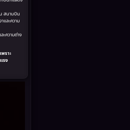
ทกับนักแสดง
Drama ดราม่า
(875)
ิน สนามบิน
Dystopian
(17)
หงาและความ
Emotional
(101)
และความต่าง
Epic มหากาพย์
(17)
นเพราะ
Erotic
(10)
นแรง
Family ครอบครัว
(223)
Fantasy จินตนาการ
(248)
Fiction
(11)
Film
(57)
Gothic
(6)