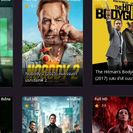
6.3
6.9
The Hitman’s Body
Nobody 2 (2025) คนธรรมดา
(2017) แสบ ซ่าส์ แบบว่
นรกเรียกพี่ 2
การ์ด
ซับไทย
Full HD
พากย์ไทย
Full HD
6.3
3.6