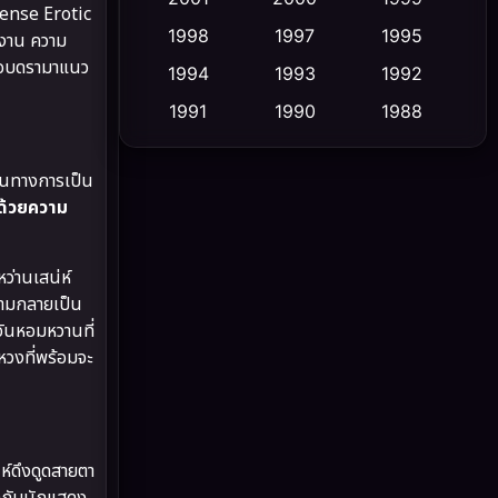
tense Erotic
1998
1997
1995
ำงาน ความ
Cult Film
(5)
นชอบดรามาแนว
1994
1993
1992
Culture
(23)
1991
1990
1988
1986
1985
1983
Dance เต้น
(6)
ป็นทางการเป็น
1982
1981
1978
DC
(2)
ไปด้วยความ
1974
1971
1962
Detective สืบสวน
(5)
ว่านเสน่ห์
กลามกลายเป็น
Detective สืบสวน
(56)
อันหอมหวานที่
วงที่พร้อมจะ
Disaster
(10)
Disney+
(21)
Documentary สารคดี
(91)
่ห์ดึงดูดสายตา