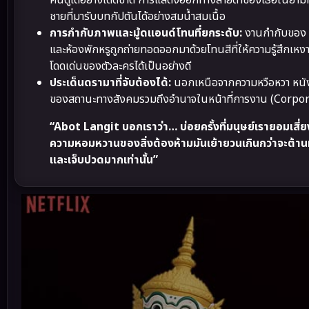
คนดูได้อย่างเด็ดขาด การแสดงออกทางสายตาของเธอในยามที่
ชายที่มารับบทกัปตันได้อย่างสมน้ำสมเนื้อ
การกำกับภาพและมู้ดแอนด์โทนที่ยกระดับ:
งานกำกับของ T
และห้องพักหรูถูกถ่ายทอดออกมาด้วยโทนสีที่ให้ความรู้สึก
โดดเด่นของตัวละครได้เป็นอย่างดี
ประเด็นดรามาที่จับต้องได้:
นอกเหนือจากความหวือหวา หนังว
ของสถานะทางสังคมรวมถึงอำนาจในหน้าที่การงาน (Corporate
“Abot Langit บอกเราว่า… บ่อยครั้งที่มนุษย์เรายอมเสี่ยงบ
ความหอมหวานของสิ่งต้องห้ามมันเย้ายวนเกินกว่าจะต้านทา
และเจ็บปวดมากเท่านั้น”