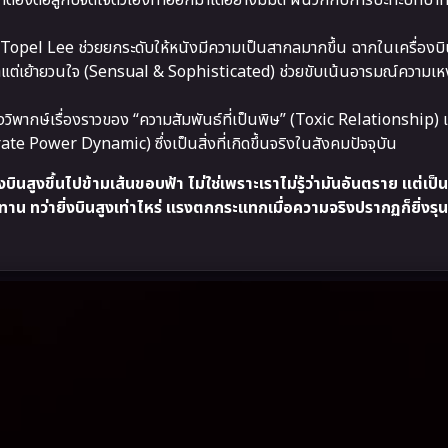
ต้องต่อสู้กับจิตใจตัวเองทำออกมาได้อย่างมีมิติ ผนวกกับการปะทะบทบา
opel Lee ช่วยยกระดับให้หนังมีความเป็นสากลมากขึ้น ฉากในเครื่องบ
เหงาแต่เย้ายวนใจ (Sensual & Sophisticated) ช่วยขับเน้นอารมณ์ความเ
ิพากษ์เรื่องราวของ “ความสัมพันธ์ที่เป็นพิษ” (Toxic Relationship) 
 Power Dynamic) ซึ่งเป็นสิ่งที่เกิดขึ้นจริงในสังคมปัจจุบัน
ินสูงขึ้นไปข้ามเส้นขอบฟ้า ไม่ใช่เพราะเราไม่รู้ว่ามันอันตราย แต่เป็
น ทว่ายิ่งบินสูงเท่าไหร่ แรงตกกระแทกเมื่อความจริงปรากฏก็ยิ่งรุ