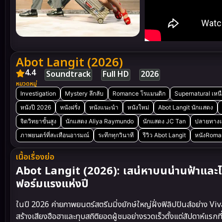
Abot Langit (2026)
4.4
Soundtrack
Full HD
2026
หมวดหมู่
Investigation
Mystery ลึกลับ
Romance โรแมนติก
Supernatural เหน
หนังปี 2026
หนังฝรั่ง
หนังแนะนำ
หนังใหม่
Abot Langit นักแสดง
จิตวิทยาขั้นสูง
นักแสดง Aliya Raymundo
นักแสดง JC Tan
ปลายทางแ
ภาพยนตร์ที่สะเทือนอารมณ์
ระทึกทุกวินาที
รีวิว Abot Langit
หนังRoma
เนื้อเรื่องย่อ
Abot Langit (2026): เสน่หาบนน่านฟ้าแล
ฟอร์มแรงแห่งปี
ในปี 2026 ค่ายภาพยนตร์สตรีมมิ่งยักษ์ใหญ่ฝั่งฟิลิปปินส์อย่าง V
สร้างเสียงฮือฮาและทุบสถิติยอดผู้ชมอย่างรวดเร็วตั้งแต่สัปดาห์แรกท