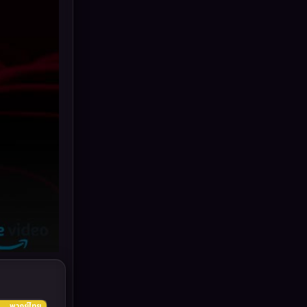
Grief
(6)
HBO GO
(10)
HBO Max
(2)
Healing
(11)
Heist
(7)
Historical
(25)
History ประวัติศาสตร์
(62)
Holiday
(2)
Horror สยองขวัญ
(379)
Human
(52)
พากย์ไทย