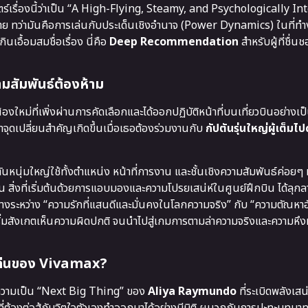
รื่องนี้ว่าเป็น “A High-Flying, Steamy, and Psychologically In
่าย ทว่ามันคือการเล่นกับประเด็นเชิงอำนาจ (Power Dynamics) ในที่ท
เอื้อมสมชื่อเรื่อง นี่คือ
Deep Recommendation
สำหรับผู้ที่ชื่
วามสัมพันธ์ต้องห้าม
งใหม่ที่เพิ่งผ่านการคัดเลือกและได้ออกปฏิบัติหน้าที่บนเที่ยวบินอย่างเ
าจุดเปลี่ยนสำคัญเกิดขึ้นเมื่อเธอต้องร่วมงานกับ
กัปตันรุ่นใหญ่ผู้เต็ม
หนุ่มใหญ่ใช้ทั้งตำแหน่ง หน้าที่การงาน และชั้นเชิงความสัมพันธ์ค่อยๆ ห
ต้น สิ่งที่เริ่มต้นด้วยการแอบมองและความโปรยเสน่ห์ในศูนย์ฝึกบิน ได้ลุ
กลางระหว่าง “ความรักที่แสนดีและมั่นคงในโลกความจริง” กับ “ความตัณหา
่มสังเกตเห็นความผิดปกติ จนนำไปสู่เกมการตามล่าความจริงและความหึงห
เด่นของ Vivamax?
ำความเป็น “Next Big Thing” ของ
Aliya Raymundo
ที่ระเบิดพลังเสน