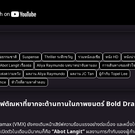
ือธรรมชาติ
Suspense
Thriller ระทึกขวัญ
รวมหนังเอเชีย
หนัง HD
หนังน่า
Abot Langit เรื่องย่อ
Aliya Raymundo บทบาทน่าจับตามอง
การเดินทางของหัวใจที
ห่งความหวัง
ผลงาน Aliya Raymundo
ผลงาน JC Tan
ผู้กำกับ Topel Lee
nce
หัวใจที่ตามหาคำตอบ
ะไฟตัณหาที่ยากจะต้านทานในภาพยนตร์ Bold D
ivamax (VMX) ยังคงเดินหน้าเสิร์ฟความร้อนแรงอย่างต่อเนื่อง และหนึ่ง
ี่เปิดตัวในเดือนมีนาคมก็คือ
“Abot Langit”
ผลงานการกำกับของผู้กำกั