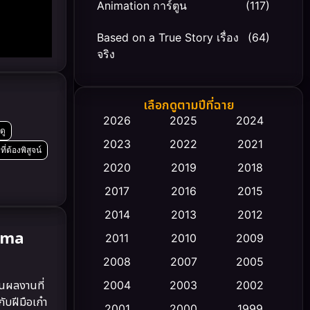
Animation การ์ตูน
(117)
Based on a True Story เรื่อง
(64)
จริง
Based on Novel
(20)
เลือกดูตามปีที่ฉาย
Biography ชีวิตจริง
(66)
2026
2025
2024
ดู
2023
2022
2021
Black Comedy
(30)
่ต้องพิสูจน์
2020
2019
2018
Classic หนังคลาสสิก
(23)
2017
2016
2015
Comedy ตลก
(449)
2014
2013
2012
rama
2011
2010
2009
Coming-of-age ชีวิตวัยรุ่น
(43)
2008
2007
2005
Conspiracy
(2)
ในผลงานที่
2004
2003
2002
บฝีมือเก๋า
Crime อาชญากรรม
2001
2000
1999
(343)