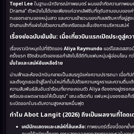
Topel Lee
ในฐานะนักวิจารณ์ภาพยนตร์ ผมขอจำกัดความภาพยนตร์เ
Drama” ตัวหนังไม่ได้ขายเพียงแค่ฉากเลิฟซีนที่ดุดันตามขนบของค
ทะเยอทะยานของหนุ่มสาว และความเย้ายวนของกิเลสตัณหาที่อยู่สูงเกิน
รักสามเส้าที่แฝงไปด้วยความตึงเครียดและชั้นเชิงการบริหารเสน่ห์
เรื่องย่อฉบับเข้มข้น: เมื่อเที่ยวบินแรกเปิดประตูสู่ค
เรื่องราวปักหมุดไปที่ชีวิตของ
Aliya Raymundo
แอร์โฮสเตสสาวน้อ
ครั้งแรก ชีวิตส่วนตัวของเธอกำลังไปได้ดีกับแฟนหนุ่มผู้อ่อนโยน ทว่
มั่นใจและเสน่ห์อันเหลือร้าย
น่านฟ้าและห้องนักบินกลายเป็นสมรภูมิแห่งความปรารถนา เมื่อกัปตัน
และดึงดูดเธอเข้าสู่โลกใบใหม่ที่เต็มไปด้วยความหรูหราและความตื่นเ
ความสัมพันธ์ลับอันเร่าร้อนที่ยากจะถอนตัว Aliya ต้องตกอยู่ตรง
พร้อมจะแผดเผาเธอให้เป็นจุณ” ขณะเดียวกัน แฟนหนุ่มของเธอก็เริ
ระเบิดออกในระดับความสูงหลายหมื่นฟุต
ทำไม Abot Langit (2026) ถึงเป็นผลงานที่โดด
เคมีนักแสดงและเสน่ห์ที่ล้นเหลือ:
ภาพยนตร์เรื่องนี้ตอกย้