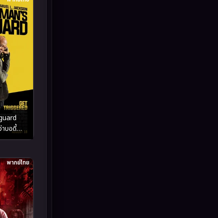
Inspirational แรงบันดาลใจ
(93)
Investigation
(49)
iQIYI
(51)
Kids
(13)
LGBTQ
(10)
guard
าบอดี้
Love
(73)
Martial
(7)
พากย์ไทย
Martial Arts
(43)
marvel
(7)