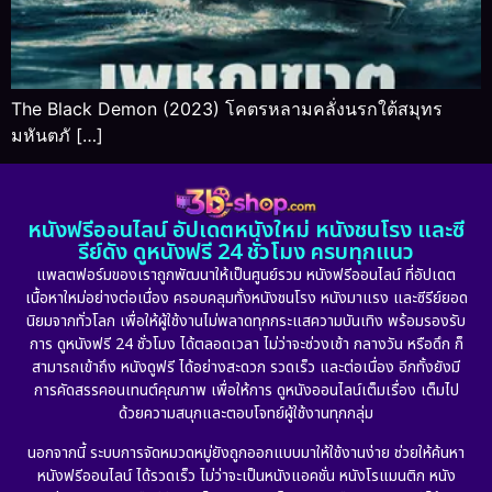
The Black Demon (2023) โคตรหลามคลั่งนรกใต้สมุทร
มหันตภั […]
หนังฟรีออนไลน์ อัปเดตหนังใหม่ หนังชนโรง และซี
รีย์ดัง ดูหนังฟรี 24 ชั่วโมง ครบทุกแนว
แพลตฟอร์มของเราถูกพัฒนาให้เป็นศูนย์รวม หนังฟรีออนไลน์ ที่อัปเดต
เนื้อหาใหม่อย่างต่อเนื่อง ครอบคลุมทั้งหนังชนโรง หนังมาแรง และซีรีย์ยอด
นิยมจากทั่วโลก เพื่อให้ผู้ใช้งานไม่พลาดทุกกระแสความบันเทิง พร้อมรองรับ
การ ดูหนังฟรี 24 ชั่วโมง ได้ตลอดเวลา ไม่ว่าจะช่วงเช้า กลางวัน หรือดึก ก็
สามารถเข้าถึง หนังดูฟรี ได้อย่างสะดวก รวดเร็ว และต่อเนื่อง อีกทั้งยังมี
การคัดสรรคอนเทนต์คุณภาพ เพื่อให้การ ดูหนังออนไลน์เต็มเรื่อง เต็มไป
ด้วยความสนุกและตอบโจทย์ผู้ใช้งานทุกกลุ่ม
นอกจากนี้ ระบบการจัดหมวดหมู่ยังถูกออกแบบมาให้ใช้งานง่าย ช่วยให้ค้นหา
หนังฟรีออนไลน์ ได้รวดเร็ว ไม่ว่าจะเป็นหนังแอคชั่น หนังโรแมนติก หนัง