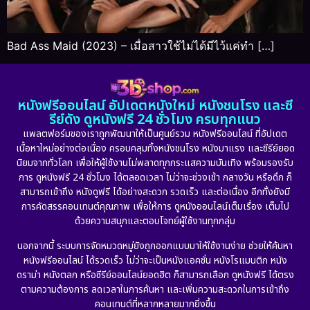
Bad Ass Maid (2023) – เมื่อสาวใช้ไม่ได้มีไว้แค่ทำ […]
หนังฟรีออนไลน์ อัปเดตหนังใหม่ หนังชนโรง และซี
รีย์ดัง ดูหนังฟรี 24 ชั่วโมง ครบทุกแนว
แพลตฟอร์มของเราถูกพัฒนาให้เป็นศูนย์รวม หนังฟรีออนไลน์ ที่อัปเดต
เนื้อหาใหม่อย่างต่อเนื่อง ครอบคลุมทั้งหนังชนโรง หนังมาแรง และซีรีย์ยอด
นิยมจากทั่วโลก เพื่อให้ผู้ใช้งานไม่พลาดทุกกระแสความบันเทิง พร้อมรองรับ
การ ดูหนังฟรี 24 ชั่วโมง ได้ตลอดเวลา ไม่ว่าจะช่วงเช้า กลางวัน หรือดึก ก็
สามารถเข้าถึง หนังดูฟรี ได้อย่างสะดวก รวดเร็ว และต่อเนื่อง อีกทั้งยังมี
การคัดสรรคอนเทนต์คุณภาพ เพื่อให้การ ดูหนังออนไลน์เต็มเรื่อง เต็มไป
ด้วยความสนุกและตอบโจทย์ผู้ใช้งานทุกกลุ่ม
นอกจากนี้ ระบบการจัดหมวดหมู่ยังถูกออกแบบมาให้ใช้งานง่าย ช่วยให้ค้นหา
หนังฟรีออนไลน์ ได้รวดเร็ว ไม่ว่าจะเป็นหนังแอคชั่น หนังโรแมนติก หนัง
ดราม่า หนังตลก หรือซีรีย์ออนไลน์ยอดฮิต ก็สามารถเลือก ดูหนังฟรี ได้ตรง
ตามความต้องการ ลดเวลาในการค้นหา และเพิ่มความสะดวกในการเข้าถึง
คอนเทนต์ที่หลากหลายมากยิ่งขึ้น