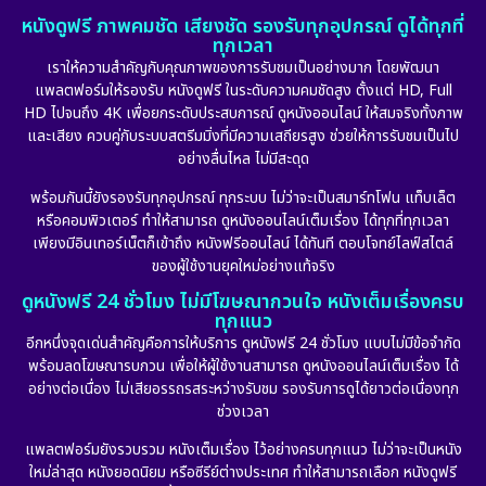
หนังดูฟรี ภาพคมชัด เสียงชัด รองรับทุกอุปกรณ์ ดูได้ทุกที่
ทุกเวลา
เราให้ความสำคัญกับคุณภาพของการรับชมเป็นอย่างมาก โดยพัฒนา
แพลตฟอร์มให้รองรับ หนังดูฟรี ในระดับความคมชัดสูง ตั้งแต่ HD, Full
HD ไปจนถึง 4K เพื่อยกระดับประสบการณ์ ดูหนังออนไลน์ ให้สมจริงทั้งภาพ
และเสียง ควบคู่กับระบบสตรีมมิ่งที่มีความเสถียรสูง ช่วยให้การรับชมเป็นไป
อย่างลื่นไหล ไม่มีสะดุด
พร้อมกันนี้ยังรองรับทุกอุปกรณ์ ทุกระบบ ไม่ว่าจะเป็นสมาร์ทโฟน แท็บเล็ต
หรือคอมพิวเตอร์ ทำให้สามารถ ดูหนังออนไลน์เต็มเรื่อง ได้ทุกที่ทุกเวลา
เพียงมีอินเทอร์เน็ตก็เข้าถึง หนังฟรีออนไลน์ ได้ทันที ตอบโจทย์ไลฟ์สไตล์
ของผู้ใช้งานยุคใหม่อย่างแท้จริง
ดูหนังฟรี 24 ชั่วโมง ไม่มีโฆษณากวนใจ หนังเต็มเรื่องครบ
ทุกแนว
อีกหนึ่งจุดเด่นสำคัญคือการให้บริการ ดูหนังฟรี 24 ชั่วโมง แบบไม่มีข้อจำกัด
พร้อมลดโฆษณารบกวน เพื่อให้ผู้ใช้งานสามารถ ดูหนังออนไลน์เต็มเรื่อง ได้
อย่างต่อเนื่อง ไม่เสียอรรถรสระหว่างรับชม รองรับการดูได้ยาวต่อเนื่องทุก
ช่วงเวลา
แพลตฟอร์มยังรวบรวม หนังเต็มเรื่อง ไว้อย่างครบทุกแนว ไม่ว่าจะเป็นหนัง
ใหม่ล่าสุด หนังยอดนิยม หรือซีรีย์ต่างประเทศ ทำให้สามารถเลือก หนังดูฟรี