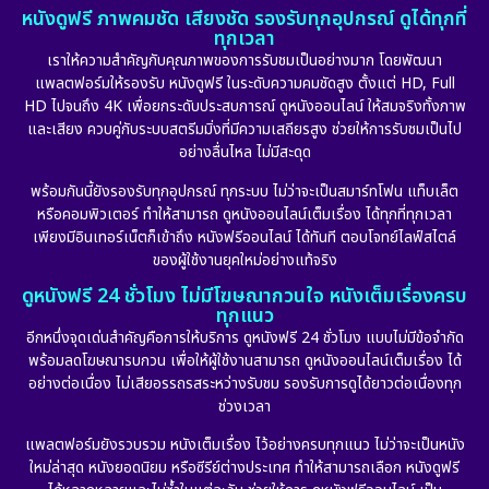
หนังดูฟรี ภาพคมชัด เสียงชัด รองรับทุกอุปกรณ์ ดูได้ทุกที่
ทุกเวลา
เราให้ความสำคัญกับคุณภาพของการรับชมเป็นอย่างมาก โดยพัฒนา
แพลตฟอร์มให้รองรับ หนังดูฟรี ในระดับความคมชัดสูง ตั้งแต่ HD, Full
HD ไปจนถึง 4K เพื่อยกระดับประสบการณ์ ดูหนังออนไลน์ ให้สมจริงทั้งภาพ
และเสียง ควบคู่กับระบบสตรีมมิ่งที่มีความเสถียรสูง ช่วยให้การรับชมเป็นไป
อย่างลื่นไหล ไม่มีสะดุด
พร้อมกันนี้ยังรองรับทุกอุปกรณ์ ทุกระบบ ไม่ว่าจะเป็นสมาร์ทโฟน แท็บเล็ต
หรือคอมพิวเตอร์ ทำให้สามารถ ดูหนังออนไลน์เต็มเรื่อง ได้ทุกที่ทุกเวลา
เพียงมีอินเทอร์เน็ตก็เข้าถึง หนังฟรีออนไลน์ ได้ทันที ตอบโจทย์ไลฟ์สไตล์
ของผู้ใช้งานยุคใหม่อย่างแท้จริง
ดูหนังฟรี 24 ชั่วโมง ไม่มีโฆษณากวนใจ หนังเต็มเรื่องครบ
ทุกแนว
อีกหนึ่งจุดเด่นสำคัญคือการให้บริการ ดูหนังฟรี 24 ชั่วโมง แบบไม่มีข้อจำกัด
พร้อมลดโฆษณารบกวน เพื่อให้ผู้ใช้งานสามารถ ดูหนังออนไลน์เต็มเรื่อง ได้
อย่างต่อเนื่อง ไม่เสียอรรถรสระหว่างรับชม รองรับการดูได้ยาวต่อเนื่องทุก
ช่วงเวลา
แพลตฟอร์มยังรวบรวม หนังเต็มเรื่อง ไว้อย่างครบทุกแนว ไม่ว่าจะเป็นหนัง
ใหม่ล่าสุด หนังยอดนิยม หรือซีรีย์ต่างประเทศ ทำให้สามารถเลือก หนังดูฟรี