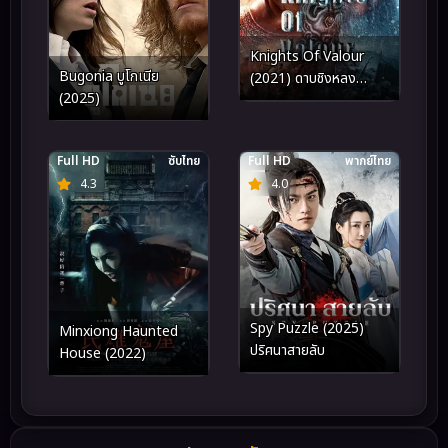
Knights Of Valour
Bugonia บูโกเนีย
(2021) ดาบชิงหลง
(2025)
ยั้นเยว่
Full HD
ซับไทย
Full HD
พากย์ไทย
4.3
4.0
Spy Puzzle (2025)
Minxiong Haunted
ปริศนาสายลับ
House (2022)