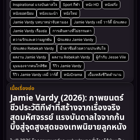
Inspirational แรงบันดาลใจ
Sport กีฬา
หนัง HD
หนังฝรั่ง
หนังยอดนิยม
หนังแนะนำ
หนังใหม่
Jamie Vardy บทบาทน่าจับตามอง
Jamie Vardy เจมี่ วาร์ดี้ นักแสดง
Jamie Vardy เรื่องย่อ
การเดินทางที่ไม่ธรรมดา
ความรักและความผูกพัน
นักแสดง Jamie Vardy
นักแสดง Rebekah Vardy
น้ำตาซึมด้วยความประทับใจ
ผลงาน Jamie Vardy
ผลงาน Rebekah Vardy
ผู้กำกับ Jesse Vile
มุมมองจากคนใกล้ชิด
รีวิว Jamie Vardy
รีวิว Jamie Vardy เจมี่ วาร์ดี้
หนังDrama
เบื้องหลังชีวิตตำนาน
เนื้อเรื่องย่อ
Jamie Vardy (2026): ภาพยนตร์
ชีวประวัติกีฬาที่สร้างจากเรื่องจริง
สุดมหัศจรรย์ แรงบันดาลใจจากก้น
บึ้งสู่จุดสูงสุดของเทพนิยายลูกหนัง