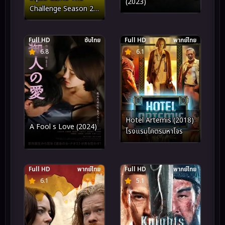
(2023)
Challenge Season 2
สควิดเกม เดอะ ชาเลนจ์ ซี
ซั่น 2 (2025)
Full HD
ซับไทย
Full HD
พากย์ไทย
6.8
6.1
Hotel Artemis (2018)
A Fool s Love (2024)
โรงแรมโคตรมหาโจร
Full HD
พากย์ไทย
Full HD
พากย์ไทย
6.1
5.1