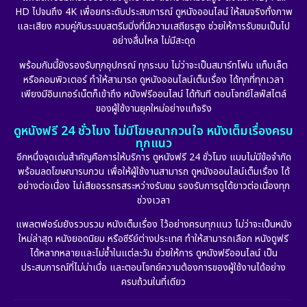
HD ไปจนถึง 4K เพื่อยกระดับประสบการณ์ ดูหนังออนไลน์ ให้สมจริงทั้งภาพ
Erotic
(10)
และเสียง ควบคู่กับระบบสตรีมมิ่งที่มีความเสถียรสูง ช่วยให้การรับชมเป็นไป
อย่างลื่นไหล ไม่มีสะดุด
Family ครอบครัว
(225)
พร้อมกันนี้ยังรองรับทุกอุปกรณ์ ทุกระบบ ไม่ว่าจะเป็นสมาร์ทโฟน แท็บเล็ต
หรือคอมพิวเตอร์ ทำให้สามารถ ดูหนังออนไลน์เต็มเรื่อง ได้ทุกที่ทุกเวลา
Fantasy จินตนาการ
(253)
เพียงมีอินเทอร์เน็ตก็เข้าถึง หนังฟรีออนไลน์ ได้ทันที ตอบโจทย์ไลฟ์สไตล์
ของผู้ใช้งานยุคใหม่อย่างแท้จริง
Fiction
(11)
ดูหนังฟรี 24 ชั่วโมง ไม่มีโฆษณากวนใจ หนังเต็มเรื่องครบ
ทุกแนว
Film
(57)
อีกหนึ่งจุดเด่นสำคัญคือการให้บริการ ดูหนังฟรี 24 ชั่วโมง แบบไม่มีข้อจำกัด
พร้อมลดโฆษณารบกวน เพื่อให้ผู้ใช้งานสามารถ ดูหนังออนไลน์เต็มเรื่อง ได้
Gothic
(6)
อย่างต่อเนื่อง ไม่เสียอรรถรสระหว่างรับชม รองรับการดูได้ยาวต่อเนื่องทุก
ช่วงเวลา
Grief
(6)
แพลตฟอร์มยังรวบรวม หนังเต็มเรื่อง ไว้อย่างครบทุกแนว ไม่ว่าจะเป็นหนัง
ใหม่ล่าสุด หนังยอดนิยม หรือซีรีย์ต่างประเทศ ทำให้สามารถเลือก หนังดูฟรี
HBO GO
(10)
ได้หลากหลายและไม่ซ้ำในแต่ละวัน ช่วยให้การ ดูหนังฟรีออนไลน์ เป็น
ประสบการณ์ที่ไม่น่าเบื่อ และตอบโจทย์ความต้องการของผู้ใช้งานได้อย่าง
HBO Max
(2)
ครบถ้วนในที่เดียว
Healing
(11)