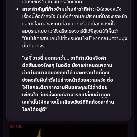
เสียงเชียร์ในอัฒจันทร์สเตเดียม
สาระสำคัญที่ก้าวข้ามผ่านคำว่ากีฬา:
หัวใจของหนัง
เรื่องนี้คือกำลังใจ มันตั้งคำถามกับสังคมที่มักจะตราหน้า
และตัดโอกาสของคนที่อายุมากหรือมีเบื้องหลังที่ไม่
สมบูรณ์แบบ แต่อัจฉริยะของวาร์ดี้ได้พิสูจน์ให้เห็นว่า
“มันไม่เคยสายเกินไปที่จะเริ่มต้นใหม่” หากคุณมีความมุ่ง
มั่นที่มากพอ
“เจมี่ วาร์ดี้ บอกเราว่า… ชาติกำเนิดหรือคำ
ตัดสินของใครๆ ในอดีต มิอาจกำหนดเพดาน
ชีวิตในอนาคตของคุณได้ และตราบใดที่คุณ
ยังคงสับฝีเท้าวิ่งไปข้างหน้าด้วยความหวัง ต่อ
ให้โลกจะตีราคาความฝันของคุณไว้ต่ำต้อย
เพียงใด วันหนึ่งคุณก็สามารถเปลี่ยนคำดูถูก
เหล่านั้นให้กลายเป็นเสียงเชียร์ที่กึกก้องสะท้าน
โลกได้อยู่ดี”