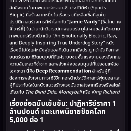
ในปี 2026 โลกภาพยนตร์และแฟนฟุตบอลทั่วโลกได้ร่วมเป็น
สักขีพยานในภาพยนตร์ดรามา-ชีวประวัติกีฬา (Sports
Biopic) ที่สร้างจากหนึ่งในเรื่องราวที่เหลือเชื่อที่สุดใน
ประวัติศาสตร์วงการกีฬาโลกกับ
“Jamie Vardy”
(ชื่อไทย:
เจ
มี่ วาร์ดี้
) ในฐานะนักวิจารณ์ภาพยนตร์อาวุโส ผมขอจำกัดความ
ภาพยนตร์เรื่องนี้ว่าเป็น “An Emotionally Electric, Raw,
and Deeply Inspiring True Underdog Story” หนัง
เรื่องนี้ไม่ใช่แค่หนังฟุตบอลที่เน้นฉากยิงประตู ทว่ามันคือภาพ
ยนตร์ดรามาชีวิตมนุษย์ที่ตีแผ่ระบบชนชั้นแรงงานของอังกฤษ
ความล้มเหลวที่ซ้ำซาก และพลังแฝงของมนุษย์ที่ไม่ยอมแพ้ต่อ
โชคชะตา นี่คือ
Deep Recommendation
สำหรับผู้ที่
ต้องการพลังใจในการใช้ชีวิต คอหน้าประวัติศาสตร์ฟุตบอล และ
ผู้ที่ประทับใจในหนังแนวสร้างแรงบันดาลใจจากเรื่องจริงสไตล์
เดียวกับ
The Blind Side
,
Moneyball
หรือ
King Richard
เรื่องย่อฉบับเข้มข้น: ปาฏิหาริย์ราคา 1
ล้านปอนด์ และเทพนิยายช็อคโลก
5,000 ต่อ 1