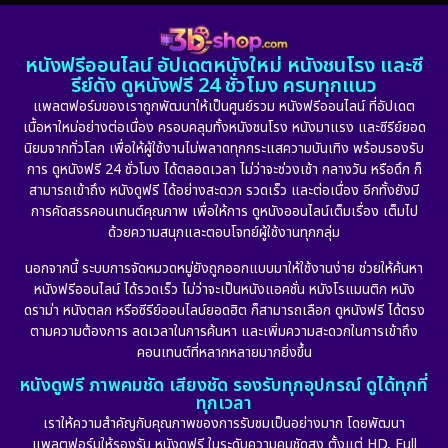
DC
(2)
1982
1981
1978
หนังฟรีออนไลน์ อัปเดตหนังใหม่ หนังชนโรง และซี
1974
1971
1962
Detective สืบสวน
(5)
รีย์ดัง ดูหนังฟรี 24 ชั่วโมง ครบทุกแนว
แพลตฟอร์มของเราถูกพัฒนาให้เป็นศูนย์รวม หนังฟรีออนไลน์ ที่อัปเดต
Detective สืบสวน
(56)
เนื้อหาใหม่อย่างต่อเนื่อง ครอบคลุมทั้งหนังชนโรง หนังมาแรง และซีรีย์ยอด
นิยมจากทั่วโลก เพื่อให้ผู้ใช้งานไม่พลาดทุกกระแสความบันเทิง พร้อมรองรับ
Disaster
(10)
การ ดูหนังฟรี 24 ชั่วโมง ได้ตลอดเวลา ไม่ว่าจะช่วงเช้า กลางวัน หรือดึก ก็
สามารถเข้าถึง หนังดูฟรี ได้อย่างสะดวก รวดเร็ว และต่อเนื่อง อีกทั้งยังมี
Disney+
(21)
การคัดสรรคอนเทนต์คุณภาพ เพื่อให้การ ดูหนังออนไลน์เต็มเรื่อง เต็มไป
ด้วยความสนุกและตอบโจทย์ผู้ใช้งานทุกกลุ่ม
Documentary สารคดี
(91)
นอกจากนี้ ระบบการจัดหมวดหมู่ยังถูกออกแบบมาให้ใช้งานง่าย ช่วยให้ค้นหา
หนังฟรีออนไลน์ ได้รวดเร็ว ไม่ว่าจะเป็นหนังแอคชั่น หนังโรแมนติก หนัง
Drama ดราม่า
(882)
ดราม่า หนังตลก หรือซีรีย์ออนไลน์ยอดฮิต ก็สามารถเลือก ดูหนังฟรี ได้ตรง
ตามความต้องการ ลดเวลาในการค้นหา และเพิ่มความสะดวกในการเข้าถึง
Dystopian
(17)
คอนเทนต์ที่หลากหลายมากยิ่งขึ้น
หนังดูฟรี ภาพคมชัด เสียงชัด รองรับทุกอุปกรณ์ ดูได้ทุกที่
Emotional
(101)
ทุกเวลา
เราให้ความสำคัญกับคุณภาพของการรับชมเป็นอย่างมาก โดยพัฒนา
Epic มหากาพย์
(17)
แพลตฟอร์มให้รองรับ หนังดูฟรี ในระดับความคมชัดสูง ตั้งแต่ HD, Full