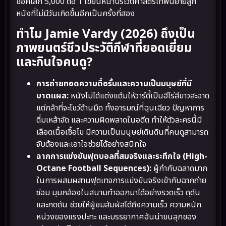
ช็อคโลก 5,000 ต่อ 1 เขียนหน้าประวัติศาสตร์เทพนิยายลูก
หนังที่ไม่มีวันเกิดขึ้นอีกเป็นครั้งที่สอง
ทำไม Jamie Vardy (2026) ถึงเป็น
ภาพยนตร์ชีวประวัติกีฬาที่ยอดเยี่ยม
และกินใจคนดู?
การถ่ายทอดความดื้อรั้นและความเป็นมนุษย์ที่มี
บาดแผล:
หนังไม่ได้แต่งแต้มให้วาร์ดี้เป็นฮีโร่สีขาวสะอาด
แต่กล้าที่จะโชว์ด้านมืด ทั้งอารมณ์ที่ฉุนเฉียว ปัญหาการ
ดื่มเหล้าจัด และความผิดพลาดในอดีต ทำให้ตัวละครนี้มี
เลือดเนื้อเชื้อไข มีความเป็นมนุษย์เดินดินที่คนดูสามารถ
จับต้องและเอาใจช่วยได้อย่างสนิทใจ
ฉากการแข่งขันฟุตบอลที่สมจริงและระทึกใจ (High-
Octane Football Sequences):
ผู้กำกับฉลาดมาก
ในการผสมผสานฟุตเทจการแข่งขันจริงเข้ากับฉากถ่าย
ซ่อม มุมกล้องในสนามทำออกมาได้อย่างรวดเร็ว ดุดัน
และกดดัน ช่วยให้ผู้ชมสัมผัสได้ถึงความเร็ว ความหนัก
หน่วงของแรงปะทะ และบรรยากาศอันน่าขนลุกของ