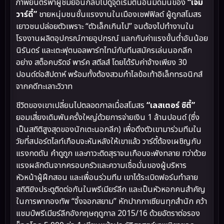
ภาพยนตร์พาผู้ชมย้อนกลับไปดูจุดเริ่มต้นอันมืดมนของ
“เจมี่
วาร์ดี้”
ชายหนุ่มชนชั้นแรงงานในเมืองเชฟฟิลด์ ผู้ถูกสโมสร
เยาวชนปล่อยตัวเพราะ “ตัวเล็กเกินไป” จนต้องไปทำงานใน
โรงงานผลิตอุปกรณ์กายอุปกรณ์ แลกกับค่าแรงขั้นต่ำอันน้อย
นิรันดร์ และเตะฟุตบอลพาร์ทไทม์กับทีมสมัครเล่นนอกลีก
อย่าง สต็อคบริดจ์ พาร์ค สตีลส์ โดยได้รับค่าจ้างเพียง 30
ปอนด์ต่อสัปดาห์ พร้อมทั้งต้องสวมกำไลข้อเท้าอิเล็กทรอนิกส์
จากคดีทะเลาะวิวาท
ชีวิตของเขาเปลี่ยนไปตลอดกาลเมื่อสโมสร
“เลสเตอร์ ซิตี้”
ยอมเสี่ยงเดิมพันครั้งใหญ่ด้วยการจ่ายเงิน 1 ล้านปอนด์ (ซึ่ง
เป็นสถิติสูงสุดของนักเตะนอกลีก) เพื่อดึงตัวเขามาร่วมทีมใน
วัยที่สปอร์ตไลท์เกือบจะหันหลังให้เขาแล้ว วาร์ดี้ต้องเผชิญกับ
แรงกดดัน คำดูถูก และภาวะติดสุราจนเกือบจะพังทลาย ทว่าด้วย
แรงผลักดันจากครอบครัวและความเชื่อมั่นของผู้บริหาร
หัวหน้าผู้ฝึกสอน และเพื่อนร่วมทีม เขาได้ระเบิดฟอร์มทำลาย
สถิติยิงประตูติดต่อกันในพรีเมียร์ลีก และเป็นหัวหอกคนสำคัญ
ในการพากองทัพ “จิ้งจอกสยาม” หักปากกาเซียนทุกสำนัก คว้า
แชมป์พรีเมียร์ลีกอังกฤษฤดูกาล 2015/16 ด้วยอัตราต่อรอง