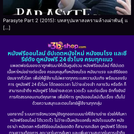
Parasyte Part 2 (2015): บทสรุปมหาสงครามล้างเผ่าพันธุ์ แ
[…]
หนังฟรีออนไลน์ อัปเดตหนังใหม่ หนังชนโรง และซี
รีย์ดัง ดูหนังฟรี 24 ชั่วโมง ครบทุกแนว
แพลตฟอร์มของเราถูกพัฒนาให้เป็นศูนย์รวม หนังฟรีออนไลน์ ที่อัปเดต
เนื้อหาใหม่อย่างต่อเนื่อง ครอบคลุมทั้งหนังชนโรง หนังมาแรง และซีรีย์ยอด
นิยมจากทั่วโลก เพื่อให้ผู้ใช้งานไม่พลาดทุกกระแสความบันเทิง พร้อมรองรับ
การ ดูหนังฟรี 24 ชั่วโมง ได้ตลอดเวลา ไม่ว่าจะช่วงเช้า กลางวัน หรือดึก ก็
สามารถเข้าถึง หนังดูฟรี ได้อย่างสะดวก รวดเร็ว และต่อเนื่อง อีกทั้งยังมี
การคัดสรรคอนเทนต์คุณภาพ เพื่อให้การ ดูหนังออนไลน์เต็มเรื่อง เต็มไป
ด้วยความสนุกและตอบโจทย์ผู้ใช้งานทุกกลุ่ม
นอกจากนี้ ระบบการจัดหมวดหมู่ยังถูกออกแบบมาให้ใช้งานง่าย ช่วยให้ค้นหา
หนังฟรีออนไลน์ ได้รวดเร็ว ไม่ว่าจะเป็นหนังแอคชั่น หนังโรแมนติก หนัง
ดราม่า หนังตลก หรือซีรีย์ออนไลน์ยอดฮิต ก็สามารถเลือก ดูหนังฟรี ได้ตรง
ตามความต้องการ ลดเวลาในการค้นหา และเพิ่มความสะดวกในการเข้าถึง