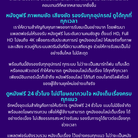
คอนเทนต์ที่หลากหลายมากยิ่งขึ้น
หนังดูฟรี ภาพคมชัด เสียงชัด รองรับทุกอุปกรณ์ ดูได้ทุกที่
ทุกเวลา
เราให้ความสำคัญกับคุณภาพของการรับชมเป็นอย่างมาก โดยพัฒนา
แพลตฟอร์มให้รองรับ หนังดูฟรี ในระดับความคมชัดสูง ตั้งแต่ HD, Full
HD ไปจนถึง 4K เพื่อยกระดับประสบการณ์ ดูหนังออนไลน์ ให้สมจริงทั้งภาพ
และเสียง ควบคู่กับระบบสตรีมมิ่งที่มีความเสถียรสูง ช่วยให้การรับชมเป็นไป
อย่างลื่นไหล ไม่มีสะดุด
พร้อมกันนี้ยังรองรับทุกอุปกรณ์ ทุกระบบ ไม่ว่าจะเป็นสมาร์ทโฟน แท็บเล็ต
หรือคอมพิวเตอร์ ทำให้สามารถ ดูหนังออนไลน์เต็มเรื่อง ได้ทุกที่ทุกเวลา
เพียงมีอินเทอร์เน็ตก็เข้าถึง หนังฟรีออนไลน์ ได้ทันที ตอบโจทย์ไลฟ์สไตล์
ของผู้ใช้งานยุคใหม่อย่างแท้จริง
ดูหนังฟรี 24 ชั่วโมง ไม่มีโฆษณากวนใจ หนังเต็มเรื่องครบ
ทุกแนว
อีกหนึ่งจุดเด่นสำคัญคือการให้บริการ ดูหนังฟรี 24 ชั่วโมง แบบไม่มีข้อจำกัด
พร้อมลดโฆษณารบกวน เพื่อให้ผู้ใช้งานสามารถ ดูหนังออนไลน์เต็มเรื่อง ได้
อย่างต่อเนื่อง ไม่เสียอรรถรสระหว่างรับชม รองรับการดูได้ยาวต่อเนื่องทุก
ช่วงเวลา
แพลตฟอร์มยังรวบรวม หนังเต็มเรื่อง ไว้อย่างครบทุกแนว ไม่ว่าจะเป็นหนัง