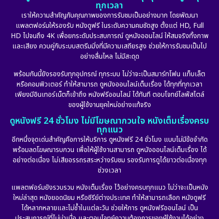
ทุกเวลา
เราให้ความสำคัญกับคุณภาพของการรับชมเป็นอย่างมาก โดยพัฒนา
แพลตฟอร์มให้รองรับ หนังดูฟรี ในระดับความคมชัดสูง ตั้งแต่ HD, Full
HD ไปจนถึง 4K เพื่อยกระดับประสบการณ์ ดูหนังออนไลน์ ให้สมจริงทั้งภาพ
และเสียง ควบคู่กับระบบสตรีมมิ่งที่มีความเสถียรสูง ช่วยให้การรับชมเป็นไป
อย่างลื่นไหล ไม่มีสะดุด
พร้อมกันนี้ยังรองรับทุกอุปกรณ์ ทุกระบบ ไม่ว่าจะเป็นสมาร์ทโฟน แท็บเล็ต
หรือคอมพิวเตอร์ ทำให้สามารถ ดูหนังออนไลน์เต็มเรื่อง ได้ทุกที่ทุกเวลา
เพียงมีอินเทอร์เน็ตก็เข้าถึง หนังฟรีออนไลน์ ได้ทันที ตอบโจทย์ไลฟ์สไตล์
ของผู้ใช้งานยุคใหม่อย่างแท้จริง
ดูหนังฟรี 24 ชั่วโมง ไม่มีโฆษณากวนใจ หนังเต็มเรื่องครบ
ทุกแนว
อีกหนึ่งจุดเด่นสำคัญคือการให้บริการ ดูหนังฟรี 24 ชั่วโมง แบบไม่มีข้อจำกัด
พร้อมลดโฆษณารบกวน เพื่อให้ผู้ใช้งานสามารถ ดูหนังออนไลน์เต็มเรื่อง ได้
อย่างต่อเนื่อง ไม่เสียอรรถรสระหว่างรับชม รองรับการดูได้ยาวต่อเนื่องทุก
ช่วงเวลา
แพลตฟอร์มยังรวบรวม หนังเต็มเรื่อง ไว้อย่างครบทุกแนว ไม่ว่าจะเป็นหนัง
ใหม่ล่าสุด หนังยอดนิยม หรือซีรีย์ต่างประเทศ ทำให้สามารถเลือก หนังดูฟรี
ได้หลากหลายและไม่ซ้ำในแต่ละวัน ช่วยให้การ ดูหนังฟรีออนไลน์ เป็น
ประสบการณ์ที่ไม่น่าเบื่อ และตอบโจทย์ความต้องการของผู้ใช้งานได้อย่าง