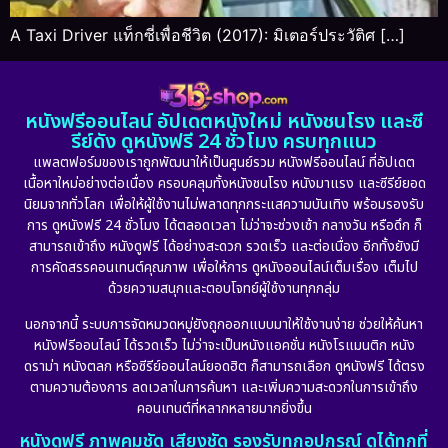
A Taxi Driver แท็กซี่เพื่อชีวิต (2017): มิเตอร์ประวัติศ […]
หนังฟรีออนไลน์ อัปเดตหนังใหม่ หนังชนโรง และซี
รีย์ดัง ดูหนังฟรี 24 ชั่วโมง ครบทุกแนว
แพลตฟอร์มของเราถูกพัฒนาให้เป็นศูนย์รวม หนังฟรีออนไลน์ ที่อัปเดต
เนื้อหาใหม่อย่างต่อเนื่อง ครอบคลุมทั้งหนังชนโรง หนังมาแรง และซีรีย์ยอด
นิยมจากทั่วโลก เพื่อให้ผู้ใช้งานไม่พลาดทุกกระแสความบันเทิง พร้อมรองรับ
การ ดูหนังฟรี 24 ชั่วโมง ได้ตลอดเวลา ไม่ว่าจะช่วงเช้า กลางวัน หรือดึก ก็
สามารถเข้าถึง หนังดูฟรี ได้อย่างสะดวก รวดเร็ว และต่อเนื่อง อีกทั้งยังมี
การคัดสรรคอนเทนต์คุณภาพ เพื่อให้การ ดูหนังออนไลน์เต็มเรื่อง เต็มไป
ด้วยความสนุกและตอบโจทย์ผู้ใช้งานทุกกลุ่ม
นอกจากนี้ ระบบการจัดหมวดหมู่ยังถูกออกแบบมาให้ใช้งานง่าย ช่วยให้ค้นหา
หนังฟรีออนไลน์ ได้รวดเร็ว ไม่ว่าจะเป็นหนังแอคชั่น หนังโรแมนติก หนัง
ดราม่า หนังตลก หรือซีรีย์ออนไลน์ยอดฮิต ก็สามารถเลือก ดูหนังฟรี ได้ตรง
ตามความต้องการ ลดเวลาในการค้นหา และเพิ่มความสะดวกในการเข้าถึง
คอนเทนต์ที่หลากหลายมากยิ่งขึ้น
หนังดูฟรี ภาพคมชัด เสียงชัด รองรับทุกอุปกรณ์ ดูได้ทุกที่