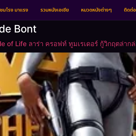
งชนโรง มาแรง
รวมหนังเอเชีย
หมวดหนังต่างๆ
ติดต่อ
 de Bont
of Life ลาร่า ครอฟท์ ทูมเรเดอร์ กู้วิกฤตล่าก