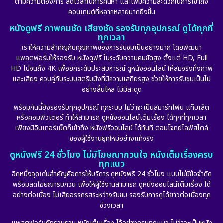
ตามความต้องการ ลดเวลาในการค้นหา และเพิ่มความสะดวกในการเข้าถึง
คอนเทนต์ที่หลากหลายมากยิ่งขึ้น
หนังดูฟรี ภาพคมชัด เสียงชัด รองรับทุกอุปกรณ์ ดูได้ทุกที่
ทุกเวลา
เราให้ความสำคัญกับคุณภาพของการรับชมเป็นอย่างมาก โดยพัฒนา
แพลตฟอร์มให้รองรับ หนังดูฟรี ในระดับความคมชัดสูง ตั้งแต่ HD, Full
HD ไปจนถึง 4K เพื่อยกระดับประสบการณ์ ดูหนังออนไลน์ ให้สมจริงทั้งภาพ
และเสียง ควบคู่กับระบบสตรีมมิ่งที่มีความเสถียรสูง ช่วยให้การรับชมเป็นไป
อย่างลื่นไหล ไม่มีสะดุด
พร้อมกันนี้ยังรองรับทุกอุปกรณ์ ทุกระบบ ไม่ว่าจะเป็นสมาร์ทโฟน แท็บเล็ต
หรือคอมพิวเตอร์ ทำให้สามารถ ดูหนังออนไลน์เต็มเรื่อง ได้ทุกที่ทุกเวลา
เพียงมีอินเทอร์เน็ตก็เข้าถึง หนังฟรีออนไลน์ ได้ทันที ตอบโจทย์ไลฟ์สไตล์
ของผู้ใช้งานยุคใหม่อย่างแท้จริง
ดูหนังฟรี 24 ชั่วโมง ไม่มีโฆษณากวนใจ หนังเต็มเรื่องครบ
ทุกแนว
อีกหนึ่งจุดเด่นสำคัญคือการให้บริการ ดูหนังฟรี 24 ชั่วโมง แบบไม่มีข้อจำกัด
พร้อมลดโฆษณารบกวน เพื่อให้ผู้ใช้งานสามารถ ดูหนังออนไลน์เต็มเรื่อง ได้
อย่างต่อเนื่อง ไม่เสียอรรถรสระหว่างรับชม รองรับการดูได้ยาวต่อเนื่องทุก
ช่วงเวลา
แพลตฟอร์มยังรวบรวม หนังเต็มเรื่อง ไว้อย่างครบทุกแนว ไม่ว่าจะเป็นหนัง