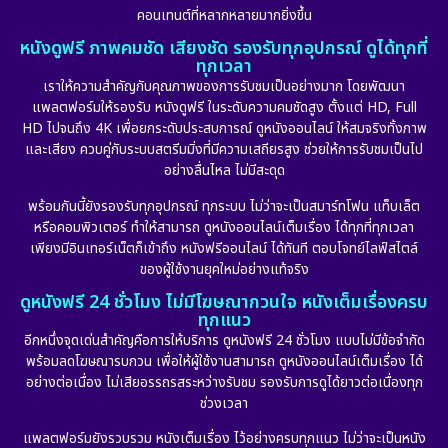
คอนเทนต์ที่หลากหลายมากยิ่งขึ้น
หนังดูฟรี ภาพคมชัด เสียงชัด รองรับทุกอุปกรณ์ ดูได้ทุกที่
ทุกเวลา
เราให้ความสำคัญกับคุณภาพของการรับชมเป็นอย่างมาก โดยพัฒนา
แพลตฟอร์มให้รองรับ หนังดูฟรี ในระดับความคมชัดสูง ตั้งแต่ HD, Full
HD ไปจนถึง 4K เพื่อยกระดับประสบการณ์ ดูหนังออนไลน์ ให้สมจริงทั้งภาพ
และเสียง ควบคู่กับระบบสตรีมมิ่งที่มีความเสถียรสูง ช่วยให้การรับชมเป็นไป
อย่างลื่นไหล ไม่มีสะดุด
พร้อมกันนี้ยังรองรับทุกอุปกรณ์ ทุกระบบ ไม่ว่าจะเป็นสมาร์ทโฟน แท็บเล็ต
หรือคอมพิวเตอร์ ทำให้สามารถ ดูหนังออนไลน์เต็มเรื่อง ได้ทุกที่ทุกเวลา
เพียงมีอินเทอร์เน็ตก็เข้าถึง หนังฟรีออนไลน์ ได้ทันที ตอบโจทย์ไลฟ์สไตล์
ของผู้ใช้งานยุคใหม่อย่างแท้จริง
ดูหนังฟรี 24 ชั่วโมง ไม่มีโฆษณากวนใจ หนังเต็มเรื่องครบ
ทุกแนว
อีกหนึ่งจุดเด่นสำคัญคือการให้บริการ ดูหนังฟรี 24 ชั่วโมง แบบไม่มีข้อจำกัด
พร้อมลดโฆษณารบกวน เพื่อให้ผู้ใช้งานสามารถ ดูหนังออนไลน์เต็มเรื่อง ได้
อย่างต่อเนื่อง ไม่เสียอรรถรสระหว่างรับชม รองรับการดูได้ยาวต่อเนื่องทุก
ช่วงเวลา
แพลตฟอร์มยังรวบรวม หนังเต็มเรื่อง ไว้อย่างครบทุกแนว ไม่ว่าจะเป็นหนัง