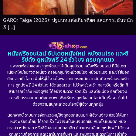
GARO: Taiga (2025): ปฐมบทแห่งเกียรติยศ และภาระอันหนัก
อึ […]
หนังฟรีออนไลน์ อัปเดตหนังใหม่ หนังชนโรง และซี
รีย์ดัง ดูหนังฟรี 24 ชั่วโมง ครบทุกแนว
แพลตฟอร์มของเราถูกพัฒนาให้เป็นศูนย์รวม หนังฟรีออนไลน์ ที่อัปเดต
เนื้อหาใหม่อย่างต่อเนื่อง ครอบคลุมทั้งหนังชนโรง หนังมาแรง และซีรีย์ยอด
นิยมจากทั่วโลก เพื่อให้ผู้ใช้งานไม่พลาดทุกกระแสความบันเทิง พร้อมรองรับ
การ ดูหนังฟรี 24 ชั่วโมง ได้ตลอดเวลา ไม่ว่าจะช่วงเช้า กลางวัน หรือดึก ก็
สามารถเข้าถึง หนังดูฟรี ได้อย่างสะดวก รวดเร็ว และต่อเนื่อง อีกทั้งยังมี
การคัดสรรคอนเทนต์คุณภาพ เพื่อให้การ ดูหนังออนไลน์เต็มเรื่อง เต็มไป
ด้วยความสนุกและตอบโจทย์ผู้ใช้งานทุกกลุ่ม
นอกจากนี้ ระบบการจัดหมวดหมู่ยังถูกออกแบบมาให้ใช้งานง่าย ช่วยให้ค้นหา
หนังฟรีออนไลน์ ได้รวดเร็ว ไม่ว่าจะเป็นหนังแอคชั่น หนังโรแมนติก หนัง
ดราม่า หนังตลก หรือซีรีย์ออนไลน์ยอดฮิต ก็สามารถเลือก ดูหนังฟรี ได้ตรง
ตามความต้องการ ลดเวลาในการค้นหา และเพิ่มความสะดวกในการเข้าถึง