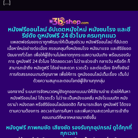
[…]
หนังฟรีออนไลน์ อัปเดตหนังใหม่ หนังชนโรง และซี
รีย์ดัง ดูหนังฟรี 24 ชั่วโมง ครบทุกแนว
แพลตฟอร์มของเราถูกพัฒนาให้เป็นศูนย์รวม หนังฟรีออนไลน์ ที่อัปเดต
เนื้อหาใหม่อย่างต่อเนื่อง ครอบคลุมทั้งหนังชนโรง หนังมาแรง และซีรีย์ยอด
นิยมจากทั่วโลก เพื่อให้ผู้ใช้งานไม่พลาดทุกกระแสความบันเทิง พร้อมรองรับ
การ ดูหนังฟรี 24 ชั่วโมง ได้ตลอดเวลา ไม่ว่าจะช่วงเช้า กลางวัน หรือดึก ก็
สามารถเข้าถึง หนังดูฟรี ได้อย่างสะดวก รวดเร็ว และต่อเนื่อง อีกทั้งยังมี
การคัดสรรคอนเทนต์คุณภาพ เพื่อให้การ ดูหนังออนไลน์เต็มเรื่อง เต็มไป
ด้วยความสนุกและตอบโจทย์ผู้ใช้งานทุกกลุ่ม
นอกจากนี้ ระบบการจัดหมวดหมู่ยังถูกออกแบบมาให้ใช้งานง่าย ช่วยให้ค้นหา
หนังฟรีออนไลน์ ได้รวดเร็ว ไม่ว่าจะเป็นหนังแอคชั่น หนังโรแมนติก หนัง
ดราม่า หนังตลก หรือซีรีย์ออนไลน์ยอดฮิต ก็สามารถเลือก ดูหนังฟรี ได้ตรง
ตามความต้องการ ลดเวลาในการค้นหา และเพิ่มความสะดวกในการเข้าถึง
คอนเทนต์ที่หลากหลายมากยิ่งขึ้น
หนังดูฟรี ภาพคมชัด เสียงชัด รองรับทุกอุปกรณ์ ดูได้ทุกที่
ทุกเวลา