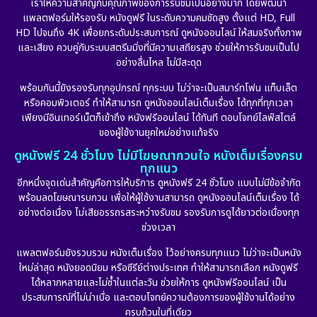
เราให้ความสำคัญกับคุณภาพของการรับชมเป็นอย่างมาก โดยพัฒนา
แพลตฟอร์มให้รองรับ หนังดูฟรี ในระดับความคมชัดสูง ตั้งแต่ HD, Full
HD ไปจนถึง 4K เพื่อยกระดับประสบการณ์ ดูหนังออนไลน์ ให้สมจริงทั้งภาพ
และเสียง ควบคู่กับระบบสตรีมมิ่งที่มีความเสถียรสูง ช่วยให้การรับชมเป็นไป
อย่างลื่นไหล ไม่มีสะดุด
พร้อมกันนี้ยังรองรับทุกอุปกรณ์ ทุกระบบ ไม่ว่าจะเป็นสมาร์ทโฟน แท็บเล็ต
หรือคอมพิวเตอร์ ทำให้สามารถ ดูหนังออนไลน์เต็มเรื่อง ได้ทุกที่ทุกเวลา
เพียงมีอินเทอร์เน็ตก็เข้าถึง หนังฟรีออนไลน์ ได้ทันที ตอบโจทย์ไลฟ์สไตล์
ของผู้ใช้งานยุคใหม่อย่างแท้จริง
ดูหนังฟรี 24 ชั่วโมง ไม่มีโฆษณากวนใจ หนังเต็มเรื่องครบ
ทุกแนว
อีกหนึ่งจุดเด่นสำคัญคือการให้บริการ ดูหนังฟรี 24 ชั่วโมง แบบไม่มีข้อจำกัด
พร้อมลดโฆษณารบกวน เพื่อให้ผู้ใช้งานสามารถ ดูหนังออนไลน์เต็มเรื่อง ได้
อย่างต่อเนื่อง ไม่เสียอรรถรสระหว่างรับชม รองรับการดูได้ยาวต่อเนื่องทุก
ช่วงเวลา
แพลตฟอร์มยังรวบรวม หนังเต็มเรื่อง ไว้อย่างครบทุกแนว ไม่ว่าจะเป็นหนัง
ใหม่ล่าสุด หนังยอดนิยม หรือซีรีย์ต่างประเทศ ทำให้สามารถเลือก หนังดูฟรี
ได้หลากหลายและไม่ซ้ำในแต่ละวัน ช่วยให้การ ดูหนังฟรีออนไลน์ เป็น
ประสบการณ์ที่ไม่น่าเบื่อ และตอบโจทย์ความต้องการของผู้ใช้งานได้อย่าง
ครบถ้วนในที่เดียว