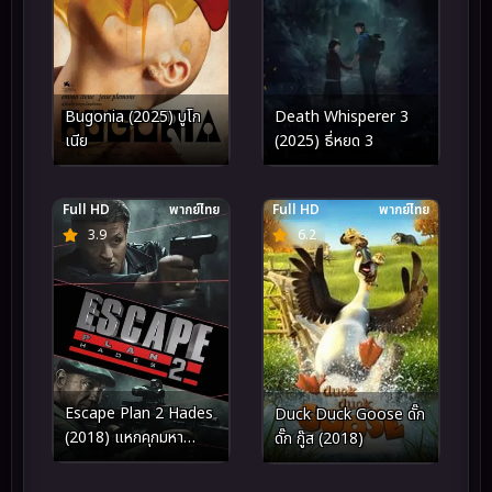
Bugonia (2025) บูโก
Death Whisperer 3
เนีย
(2025) ธี่หยด 3
Full HD
พากย์ไทย
Full HD
พากย์ไทย
3.9
6.2
Escape Plan 2 Hades
Duck Duck Goose ดั๊ก
(2018) แหกคุกมหา
ดั๊ก กู๊ส (2018)
ประลัย 2