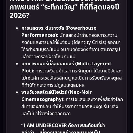
ภาพยนตร์ “ระทึกขวัญ” ที่ดีที่สุดของปี
2026?
การแสดงระดับรางวัล (Powerhouse
Performances):
นักแสดงนำถ่ายทอดสภาวะความ
กดดันและอารมณ์ที่ซับซ้อน (Identity Crisis) ออกมา
ได้อย่างสมบูรณ์แบบ จนคนดูต้องตั้งคำถามตามว่าสรุป
แล้วตัวละครอยู่ฝ่ายไหนกันแน่
บทภาพยนตร์ที่ซ้อนเลเยอร์ (Multi-Layered
Plot):
การวางเงื่อนงำและการหักมุมทำได้อย่างมีจังหวะ
ไม่ใช่แค่การเซอร์ไพรส์คนดู แต่เป็นการร้อยเรียงเหตุผล
ที่ทำให้ทุกเหตุการณ์ดูสมเหตุสมผล
งานวิชวลสไตล์นีโอนัวร์ (Neo-Noir
Cinematography):
การใช้แสงและเงาเพื่อสื่อถึงโลก
สีเทาของสายลับ ทำให้บรรยากาศของหนังดูขรึม ขลัง
และไม่น่าไว้วางใจตลอดเวลา
“I AM UNDERCOVER คือภาพสะท้อนที่น่า
กลัวว่า… เมื่อคุณสวมหน้ากากนานเกินไป