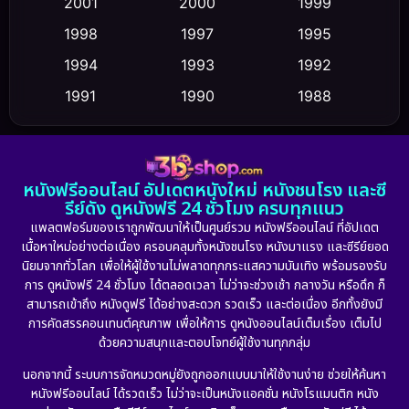
2001
2000
1999
Cult Film
(5)
1998
1997
1995
Culture
1994
1993
1992
(23)
1991
1990
1988
Dance เต้น
(6)
1986
1985
1983
DC
(2)
1982
1981
1978
หนังฟรีออนไลน์ อัปเดตหนังใหม่ หนังชนโรง และซี
1974
1971
1962
Detective สืบสวน
(5)
รีย์ดัง ดูหนังฟรี 24 ชั่วโมง ครบทุกแนว
แพลตฟอร์มของเราถูกพัฒนาให้เป็นศูนย์รวม หนังฟรีออนไลน์ ที่อัปเดต
Detective สืบสวน
(56)
เนื้อหาใหม่อย่างต่อเนื่อง ครอบคลุมทั้งหนังชนโรง หนังมาแรง และซีรีย์ยอด
นิยมจากทั่วโลก เพื่อให้ผู้ใช้งานไม่พลาดทุกกระแสความบันเทิง พร้อมรองรับ
Disaster
(10)
การ ดูหนังฟรี 24 ชั่วโมง ได้ตลอดเวลา ไม่ว่าจะช่วงเช้า กลางวัน หรือดึก ก็
สามารถเข้าถึง หนังดูฟรี ได้อย่างสะดวก รวดเร็ว และต่อเนื่อง อีกทั้งยังมี
Disney+
(24)
การคัดสรรคอนเทนต์คุณภาพ เพื่อให้การ ดูหนังออนไลน์เต็มเรื่อง เต็มไป
ด้วยความสนุกและตอบโจทย์ผู้ใช้งานทุกกลุ่ม
Documentary สารคดี
(92)
นอกจากนี้ ระบบการจัดหมวดหมู่ยังถูกออกแบบมาให้ใช้งานง่าย ช่วยให้ค้นหา
หนังฟรีออนไลน์ ได้รวดเร็ว ไม่ว่าจะเป็นหนังแอคชั่น หนังโรแมนติก หนัง
Drama ดราม่า
(898)