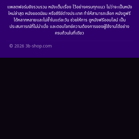
Grief
(6)
แพลตฟอร์มยังรวบรวม หนังเต็มเรื่อง ไว้อย่างครบทุกแนว ไม่ว่าจะเป็นหนัง
ใหม่ล่าสุด หนังยอดนิยม หรือซีรีย์ต่างประเทศ ทำให้สามารถเลือก หนังดูฟรี
HBO GO
(11)
ได้หลากหลายและไม่ซ้ำในแต่ละวัน ช่วยให้การ ดูหนังฟรีออนไลน์ เป็น
ประสบการณ์ที่ไม่น่าเบื่อ และตอบโจทย์ความต้องการของผู้ใช้งานได้อย่าง
HBO Max
(2)
ครบถ้วนในที่เดียว
Healing
(11)
© 2026 3b-shop.com
Heist
(7)
Historical
(25)
History ประวัติศาสตร์
(63)
Holiday
(2)
Horror สยองขวัญ
(393)
Human
(52)