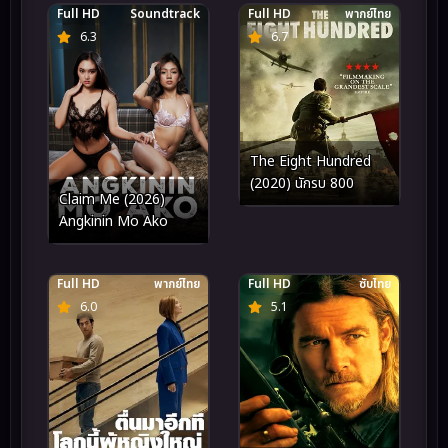
Full HD
Soundtrack
Full HD
พากย์ไทย
6.3
6.7
The Eight Hundred
(2020) นักรบ 800
Claim Me (2026)
Angkinin Mo Ako
Full HD
พากย์ไทย
Full HD
ซับไทย
6.0
5.1