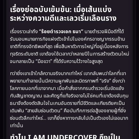
เรื่องย่อฉบับเข้มข้น: เมื่อเส้นแบ่ง
ระหว่างความดีและเลวเริ่มเลือนราง
เรื่องราวเล่าถึง
“ร้อยตำรวจเอก ธนา”
นายตำรวจฝีมือดีที่ได้
รับมอบหมายภารกิจแฝงตัวเข้าไปในองค์กรอาชญากรรมข้าม
ชาติที่ทรงอิทธิพลที่สุด เพื่อสืบหาตัวการใหญ่ที่อยู่เบื้องหลังการ
ทุจริตระดับชาติ เขาต้องใช้เวลากว่าหลายปีในการสร้างตัวตนใหม่
จนกลายเป็น “มือขวา” ที่ได้รับความไว้วางใจสูงสุด
ทว่ายิ่งเขาเข้าใกล้ความจริงมากเท่าไหร่ เขากลับพบว่าโลกที่เขา
พยายามทำลายนั้นมีความผูกพันและมิตรภาพที่ “จริง” ยิ่งกว่า
โลกภายนอกที่เขาจากมา เมื่อคำสั่งจากกรมตำรวจเริ่มขัดแย้ง
กับสัญชาตญาณ และศัตรูที่แท้จริงอาจไม่ใช่คนที่เขาต้องจับกุม
ธนาจึงต้องตัดสินใจในเกมอันตรายที่มีชีวิตและเกียรติยศเป็น
เดิมพัน “สายลับซ่อนตัวตน” คือบันทึกการต่อสู้ของชายผู้ที่ยิ่ง
ซ่อนตัวลึกเท่าไหร่… เขาก็ยิ่งหาทางกลับไปเป็นตัวเองไม่เจอมาก
เท่านั้น
ทำไม I AM UNDERCOVER ถึงเป็น