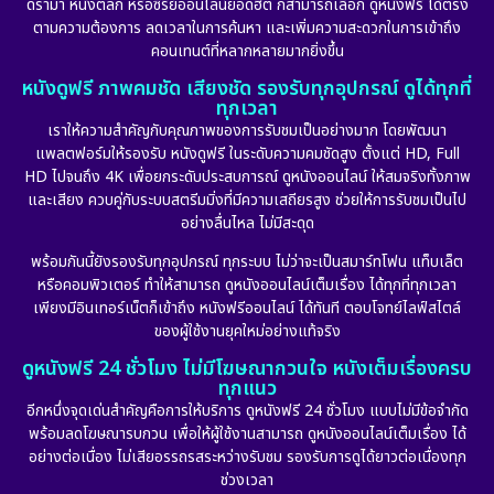
ดราม่า หนังตลก หรือซีรีย์ออนไลน์ยอดฮิต ก็สามารถเลือก ดูหนังฟรี ได้ตรง
ตามความต้องการ ลดเวลาในการค้นหา และเพิ่มความสะดวกในการเข้าถึง
Dystopian
(17)
คอนเทนต์ที่หลากหลายมากยิ่งขึ้น
หนังดูฟรี ภาพคมชัด เสียงชัด รองรับทุกอุปกรณ์ ดูได้ทุกที่
Emotional
(101)
ทุกเวลา
เราให้ความสำคัญกับคุณภาพของการรับชมเป็นอย่างมาก โดยพัฒนา
Epic มหากาพย์
(17)
แพลตฟอร์มให้รองรับ หนังดูฟรี ในระดับความคมชัดสูง ตั้งแต่ HD, Full
HD ไปจนถึง 4K เพื่อยกระดับประสบการณ์ ดูหนังออนไลน์ ให้สมจริงทั้งภาพ
Erotic
(10)
และเสียง ควบคู่กับระบบสตรีมมิ่งที่มีความเสถียรสูง ช่วยให้การรับชมเป็นไป
อย่างลื่นไหล ไม่มีสะดุด
Family ครอบครัว
(227)
พร้อมกันนี้ยังรองรับทุกอุปกรณ์ ทุกระบบ ไม่ว่าจะเป็นสมาร์ทโฟน แท็บเล็ต
หรือคอมพิวเตอร์ ทำให้สามารถ ดูหนังออนไลน์เต็มเรื่อง ได้ทุกที่ทุกเวลา
Fantasy จินตนาการ
(265)
เพียงมีอินเทอร์เน็ตก็เข้าถึง หนังฟรีออนไลน์ ได้ทันที ตอบโจทย์ไลฟ์สไตล์
ของผู้ใช้งานยุคใหม่อย่างแท้จริง
Fiction
(11)
ดูหนังฟรี 24 ชั่วโมง ไม่มีโฆษณากวนใจ หนังเต็มเรื่องครบ
ทุกแนว
Film
(57)
อีกหนึ่งจุดเด่นสำคัญคือการให้บริการ ดูหนังฟรี 24 ชั่วโมง แบบไม่มีข้อจำกัด
พร้อมลดโฆษณารบกวน เพื่อให้ผู้ใช้งานสามารถ ดูหนังออนไลน์เต็มเรื่อง ได้
Gothic
(6)
อย่างต่อเนื่อง ไม่เสียอรรถรสระหว่างรับชม รองรับการดูได้ยาวต่อเนื่องทุก
ช่วงเวลา