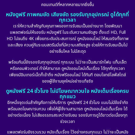
คอนเทนต์ที่หลากหลายมากยิ่งขึ้น
หนังดูฟรี ภาพคมชัด เสียงชัด รองรับทุกอุปกรณ์ ดูได้ทุกที่
ทุกเวลา
เราให้ความสำคัญกับคุณภาพของการรับชมเป็นอย่างมาก โดยพัฒนา
แพลตฟอร์มให้รองรับ หนังดูฟรี ในระดับความคมชัดสูง ตั้งแต่ HD, Full
HD ไปจนถึง 4K เพื่อยกระดับประสบการณ์ ดูหนังออนไลน์ ให้สมจริงทั้งภาพ
และเสียง ควบคู่กับระบบสตรีมมิ่งที่มีความเสถียรสูง ช่วยให้การรับชมเป็นไป
อย่างลื่นไหล ไม่มีสะดุด
พร้อมกันนี้ยังรองรับทุกอุปกรณ์ ทุกระบบ ไม่ว่าจะเป็นสมาร์ทโฟน แท็บเล็ต
หรือคอมพิวเตอร์ ทำให้สามารถ ดูหนังออนไลน์เต็มเรื่อง ได้ทุกที่ทุกเวลา
เพียงมีอินเทอร์เน็ตก็เข้าถึง หนังฟรีออนไลน์ ได้ทันที ตอบโจทย์ไลฟ์สไตล์
ของผู้ใช้งานยุคใหม่อย่างแท้จริง
ดูหนังฟรี 24 ชั่วโมง ไม่มีโฆษณากวนใจ หนังเต็มเรื่องครบ
ทุกแนว
อีกหนึ่งจุดเด่นสำคัญคือการให้บริการ ดูหนังฟรี 24 ชั่วโมง แบบไม่มีข้อจำกัด
พร้อมลดโฆษณารบกวน เพื่อให้ผู้ใช้งานสามารถ ดูหนังออนไลน์เต็มเรื่อง ได้
อย่างต่อเนื่อง ไม่เสียอรรถรสระหว่างรับชม รองรับการดูได้ยาวต่อเนื่องทุก
ช่วงเวลา
แพลตฟอร์มยังรวบรวม หนังเต็มเรื่อง ไว้อย่างครบทุกแนว ไม่ว่าจะเป็นหนัง