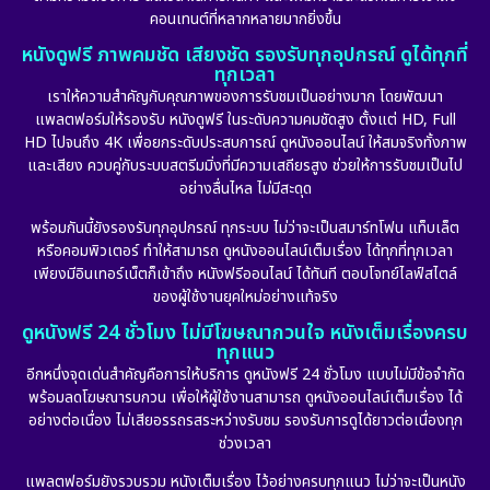
คอนเทนต์ที่หลากหลายมากยิ่งขึ้น
หนังดูฟรี ภาพคมชัด เสียงชัด รองรับทุกอุปกรณ์ ดูได้ทุกที่
ทุกเวลา
เราให้ความสำคัญกับคุณภาพของการรับชมเป็นอย่างมาก โดยพัฒนา
แพลตฟอร์มให้รองรับ หนังดูฟรี ในระดับความคมชัดสูง ตั้งแต่ HD, Full
HD ไปจนถึง 4K เพื่อยกระดับประสบการณ์ ดูหนังออนไลน์ ให้สมจริงทั้งภาพ
และเสียง ควบคู่กับระบบสตรีมมิ่งที่มีความเสถียรสูง ช่วยให้การรับชมเป็นไป
อย่างลื่นไหล ไม่มีสะดุด
พร้อมกันนี้ยังรองรับทุกอุปกรณ์ ทุกระบบ ไม่ว่าจะเป็นสมาร์ทโฟน แท็บเล็ต
หรือคอมพิวเตอร์ ทำให้สามารถ ดูหนังออนไลน์เต็มเรื่อง ได้ทุกที่ทุกเวลา
เพียงมีอินเทอร์เน็ตก็เข้าถึง หนังฟรีออนไลน์ ได้ทันที ตอบโจทย์ไลฟ์สไตล์
ของผู้ใช้งานยุคใหม่อย่างแท้จริง
ดูหนังฟรี 24 ชั่วโมง ไม่มีโฆษณากวนใจ หนังเต็มเรื่องครบ
ทุกแนว
อีกหนึ่งจุดเด่นสำคัญคือการให้บริการ ดูหนังฟรี 24 ชั่วโมง แบบไม่มีข้อจำกัด
พร้อมลดโฆษณารบกวน เพื่อให้ผู้ใช้งานสามารถ ดูหนังออนไลน์เต็มเรื่อง ได้
อย่างต่อเนื่อง ไม่เสียอรรถรสระหว่างรับชม รองรับการดูได้ยาวต่อเนื่องทุก
ช่วงเวลา
แพลตฟอร์มยังรวบรวม หนังเต็มเรื่อง ไว้อย่างครบทุกแนว ไม่ว่าจะเป็นหนัง