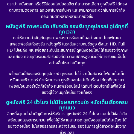
ดราม่า หนังตลก หรือซีรีย์ออนไลน์ยอดฮิต ก็สามารถเลือก ดูหนังฟรี ได้ตรง
ตามความต้องการ ลดเวลาในการค้นหา และเพิ่มความสะดวกในการเข้าถึง
คอนเทนต์ที่หลากหลายมากยิ่งขึ้น
หนังดูฟรี ภาพคมชัด เสียงชัด รองรับทุกอุปกรณ์ ดูได้ทุกที่
ทุกเวลา
เราให้ความสำคัญกับคุณภาพของการรับชมเป็นอย่างมาก โดยพัฒนา
แพลตฟอร์มให้รองรับ หนังดูฟรี ในระดับความคมชัดสูง ตั้งแต่ HD, Full
HD ไปจนถึง 4K เพื่อยกระดับประสบการณ์ ดูหนังออนไลน์ ให้สมจริงทั้งภาพ
และเสียง ควบคู่กับระบบสตรีมมิ่งที่มีความเสถียรสูง ช่วยให้การรับชมเป็นไป
อย่างลื่นไหล ไม่มีสะดุด
พร้อมกันนี้ยังรองรับทุกอุปกรณ์ ทุกระบบ ไม่ว่าจะเป็นสมาร์ทโฟน แท็บเล็ต
หรือคอมพิวเตอร์ ทำให้สามารถ ดูหนังออนไลน์เต็มเรื่อง ได้ทุกที่ทุกเวลา
เพียงมีอินเทอร์เน็ตก็เข้าถึง หนังฟรีออนไลน์ ได้ทันที ตอบโจทย์ไลฟ์สไตล์
ของผู้ใช้งานยุคใหม่อย่างแท้จริง
ดูหนังฟรี 24 ชั่วโมง ไม่มีโฆษณากวนใจ หนังเต็มเรื่องครบ
ทุกแนว
อีกหนึ่งจุดเด่นสำคัญคือการให้บริการ ดูหนังฟรี 24 ชั่วโมง แบบไม่มีข้อจำกัด
พร้อมลดโฆษณารบกวน เพื่อให้ผู้ใช้งานสามารถ ดูหนังออนไลน์เต็มเรื่อง ได้
อย่างต่อเนื่อง ไม่เสียอรรถรสระหว่างรับชม รองรับการดูได้ยาวต่อเนื่องทุก
ช่วงเวลา