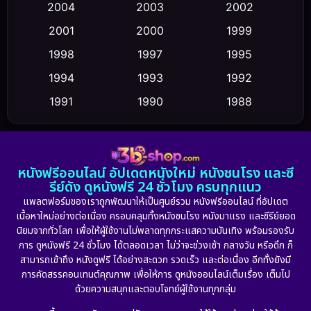
2004
2003
2002
Crime อาชญากรรม
(355)
2001
2000
1999
Cult Film
(5)
1998
1997
1995
Culture
1994
1993
1992
(23)
1991
1990
1988
Dance เต้น
(6)
1986
1985
1983
DC
(2)
1982
1981
1978
หนังฟรีออนไลน์ อัปเดตหนังใหม่ หนังชนโรง และซี
1974
1971
1962
Detective สืบสวน
(5)
รีย์ดัง ดูหนังฟรี 24 ชั่วโมง ครบทุกแนว
แพลตฟอร์มของเราถูกพัฒนาให้เป็นศูนย์รวม หนังฟรีออนไลน์ ที่อัปเดต
Detective สืบสวน
(56)
เนื้อหาใหม่อย่างต่อเนื่อง ครอบคลุมทั้งหนังชนโรง หนังมาแรง และซีรีย์ยอด
นิยมจากทั่วโลก เพื่อให้ผู้ใช้งานไม่พลาดทุกกระแสความบันเทิง พร้อมรองรับ
Disaster
(10)
การ ดูหนังฟรี 24 ชั่วโมง ได้ตลอดเวลา ไม่ว่าจะช่วงเช้า กลางวัน หรือดึก ก็
สามารถเข้าถึง หนังดูฟรี ได้อย่างสะดวก รวดเร็ว และต่อเนื่อง อีกทั้งยังมี
Disney+
(24)
การคัดสรรคอนเทนต์คุณภาพ เพื่อให้การ ดูหนังออนไลน์เต็มเรื่อง เต็มไป
ด้วยความสนุกและตอบโจทย์ผู้ใช้งานทุกกลุ่ม
Documentary สารคดี
(92)