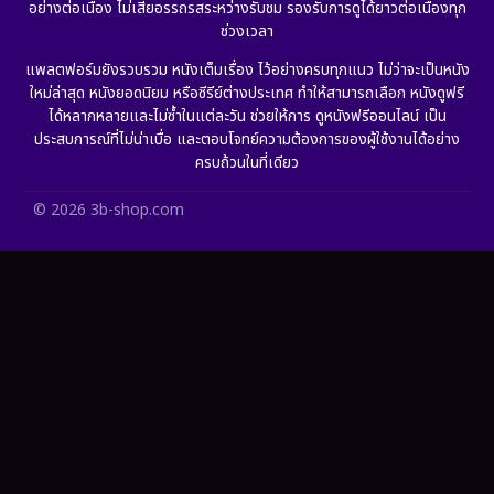
อย่างต่อเนื่อง ไม่เสียอรรถรสระหว่างรับชม รองรับการดูได้ยาวต่อเนื่องทุก
ช่วงเวลา
Grief
(6)
แพลตฟอร์มยังรวบรวม หนังเต็มเรื่อง ไว้อย่างครบทุกแนว ไม่ว่าจะเป็นหนัง
ใหม่ล่าสุด หนังยอดนิยม หรือซีรีย์ต่างประเทศ ทำให้สามารถเลือก หนังดูฟรี
HBO GO
(11)
ได้หลากหลายและไม่ซ้ำในแต่ละวัน ช่วยให้การ ดูหนังฟรีออนไลน์ เป็น
ประสบการณ์ที่ไม่น่าเบื่อ และตอบโจทย์ความต้องการของผู้ใช้งานได้อย่าง
HBO Max
(2)
ครบถ้วนในที่เดียว
Healing
(11)
© 2026 3b-shop.com
Heist
(7)
Historical
(25)
History ประวัติศาสตร์
(63)
Holiday
(2)
Horror สยองขวัญ
(393)