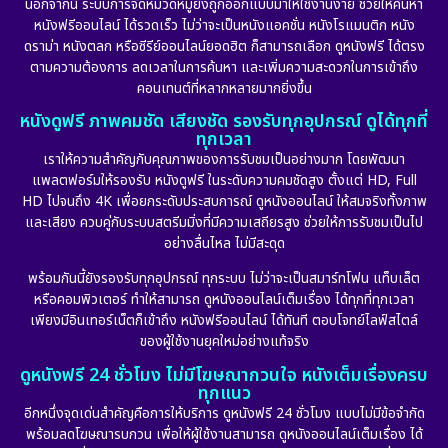
นอกจากนี้ ระบบการจัดหมวดหมู่ยังถูกออกแบบมาให้ใช้งานง่าย ช่วยให้ค้นหา
หนังฟรีออนไลน์ ได้รวดเร็ว ไม่ว่าจะเป็นหนังแอคชั่น หนังโรแมนติก หนัง
Drama ดราม่า
(898)
ดราม่า หนังตลก หรือซีรีย์ออนไลน์ยอดฮิต ก็สามารถเลือก ดูหนังฟรี ได้ตรง
ตามความต้องการ ลดเวลาในการค้นหา และเพิ่มความสะดวกในการเข้าถึง
Dystopian
(17)
คอนเทนต์ที่หลากหลายมากยิ่งขึ้น
หนังดูฟรี ภาพคมชัด เสียงชัด รองรับทุกอุปกรณ์ ดูได้ทุกที่
Emotional
(101)
ทุกเวลา
เราให้ความสำคัญกับคุณภาพของการรับชมเป็นอย่างมาก โดยพัฒนา
Epic มหากาพย์
(17)
แพลตฟอร์มให้รองรับ หนังดูฟรี ในระดับความคมชัดสูง ตั้งแต่ HD, Full
HD ไปจนถึง 4K เพื่อยกระดับประสบการณ์ ดูหนังออนไลน์ ให้สมจริงทั้งภาพ
Erotic
(10)
และเสียง ควบคู่กับระบบสตรีมมิ่งที่มีความเสถียรสูง ช่วยให้การรับชมเป็นไป
อย่างลื่นไหล ไม่มีสะดุด
Family ครอบครัว
(227)
พร้อมกันนี้ยังรองรับทุกอุปกรณ์ ทุกระบบ ไม่ว่าจะเป็นสมาร์ทโฟน แท็บเล็ต
หรือคอมพิวเตอร์ ทำให้สามารถ ดูหนังออนไลน์เต็มเรื่อง ได้ทุกที่ทุกเวลา
Fantasy จินตนาการ
(265)
เพียงมีอินเทอร์เน็ตก็เข้าถึง หนังฟรีออนไลน์ ได้ทันที ตอบโจทย์ไลฟ์สไตล์
ของผู้ใช้งานยุคใหม่อย่างแท้จริง
Fiction
(11)
ดูหนังฟรี 24 ชั่วโมง ไม่มีโฆษณากวนใจ หนังเต็มเรื่องครบ
ทุกแนว
Film
(57)
อีกหนึ่งจุดเด่นสำคัญคือการให้บริการ ดูหนังฟรี 24 ชั่วโมง แบบไม่มีข้อจำกัด
พร้อมลดโฆษณารบกวน เพื่อให้ผู้ใช้งานสามารถ ดูหนังออนไลน์เต็มเรื่อง ได้
Gothic
(6)