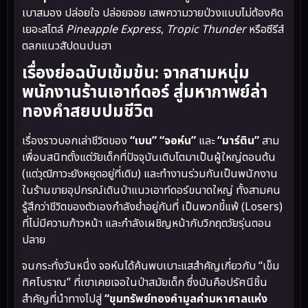
เบาสมอง ปล่อยใจ ปล่อยจอย เสพความวายป่วงแบบไม่ต้องคิด
เยอะสไตล์
Pineapple Express
,
Tropic Thunder
หรือซีรีส์
ตลกแนวสัปดนปนฮา
เรื่องย่อฉบับเข้มข้น: จากสามหนุ่ม
พนักงานร้านเอาท์ดอร์ สู่มหากาพย์ล่า
ทองคำสยบปมชีวิต
เรื่องราวบอกเล่าชีวิตของ
“เบน” “จอห์น”
และ
“มาร์ติน”
สาม
เพื่อนสนิทตั้งแต่วัยเด็กที่ปัจจุบันเติบโตมาเป็นผู้ใหญ่ตอนต้น
(แต่วุฒิภาวะยังหยุดอยู่ที่เดิม) และทำงานร่วมกันเป็นพนักงาน
ในร้านขายอุปกรณ์เดินป่าแนวเอาท์ดอร์ขนาดใหญ่ ทั้งสามคน
รู้สึกว่าชีวิตของตัวเองกำลังย่ำอยู่กับที่ เป็นพวกขี้แพ้ (Losers)
ที่ไม่มีความก้าวหน้า และกำลังเผชิญหน้ากับวิกฤตวัยรุ่นตอน
ปลาย
จนกระทั่งวันหนึ่ง จอห์นได้ค้นพบเบาะแสสำคัญเกี่ยวกับ “เข็ม
ทิศโบราณ” ที่เขาเคยเจอในป่าสมัยเด็ก ซึ่งมันคือปรัศนีชิ้น
สำคัญที่นำทางไปสู่
“ขุมทรัพย์ทองคำมูลค่ามหาศาลแห่ง