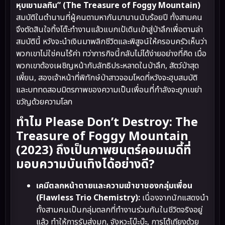
หุบเขามลทิน” (The Treasure of Foggy Mountain)
สมบัติในตำนานที่ผู้คนตามหากันมานานนับร้อยปี ทั้งสามคน
จึงตัดสินใจทิ้งโต๊ะทำงานแล้วแบกเป้เดินเข้าสู่ป่าลึกเพื่อตามล่า
สมบัตินี้ หวังจะนำเงินมาพลิกชีวิตและพิสูจน์ให้ครอบครัวเห็นว่า
พวกเขาไม่ใช่คนไร้ค่า ทว่าภารกิจนี้กลับไม่ได้ง่ายอย่างที่คิด เมื่อ
พวกเขาต้องเผชิญหน้ากับลัทธิประหลาดในป่าลึก, สัตว์ป่าสุด
เพี้ยน, สองเจ้าหน้าที่พิทักษ์ป่าสาวจอมโหดที่หวังจะฮุบสมบัติ
และบททดสอบมิตรภาพของความเป็นเพื่อนที่กำลังจะถูกเขย่า
ขวัญด้วยความโลภ
ทำไม Please Don’t Destroy: The
Treasure of Foggy Mountain
(2023) ถึงเป็นภาพยนตร์คอมเมดี้ที่
มอบความบันเทิงได้อย่างดี?
เคมีตลกหน้าตายและความเข้าขาของกลุ่มเพื่อน
(Flawless Trio Chemistry):
เนื่องจากนักแสดงนำ
ทั้งสามคนเป็นกลุ่มตลกที่ทำงานร่วมกันในชีวิตจริงอยู่
แล้ว ทำให้การรับส่งมุก, จังหวะโบ๊ะบ๊ะ, การโต้เถียงด้วย