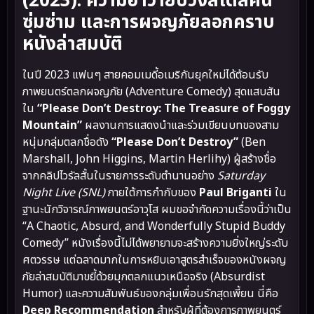
(2023): ความฮาวายป่วงสไตล์คน
ซุ่มซ่าม และการผจญภัยลอกคราบ
หนังล่าสมบัติ
ในปี 2023 แฟนๆ สายคอมเมดี้อเมริกันยุคใหม่ได้ต้อนรับ
ภาพยนตร์ตลกผจญภัย (Adventure Comedy) สุดแสบสัน
ใน
“Please Don’t Destroy: The Treasure of Foggy
Mountain”
ผลงานการแสดงนำและร่วมเขียนบทของสาม
หนุ่มกลุ่มตลกชื่อดัง
“Please Don’t Destroy”
(Ben
Marshall, John Higgins, Martin Herlihy) ผู้สร้างชื่อ
จากคลิปไวรัลสั้นในรายการระดับตำนานอย่าง
Saturday
Night Live (SNL)
ภายใต้การกำกับของ
Paul Briganti
ใน
ฐานะนักวิจารณ์ภาพยนตร์อาวุโส ผมขอจำกัดความเรื่องนี้ว่าเป็น
“A Chaotic, Absurd, and Wonderfully Stupid Buddy
Comedy” หนังเรื่องนี้ไม่ได้พยายามจะสร้างความยิ่งใหญ่ระดับ
ศตวรรษ แต่ฉลาดมากในการหยิบเอาสูตรสำเร็จของหนังผจญ
ภัยล่าสมบัติมาขยี้ด้วยมุกตลกแนวเหนือจริง (Absurdist
Humor) และความสัมพันธ์ของกลุ่มเพื่อนรักสุดเพี้ยน นี่คือ
Deep Recommendation
สำหรับผู้ที่ต้องการภาพยนตร์