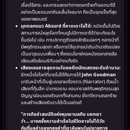
เรื่องไร้สาระ และการแสดงท่าทางตลกร้ายทำออกมาได้
อย่างเป็นธรรมชาติและลื่นไหลมาก ถือเป็นจุดแข็งที่สุด
ของภาพยนตร์
มุกตลกแนว Absurd ที่คาดเดาไม่ได้:
หนังเต็มไปด้วย
สถานการณ์หลุดโลกที่คนดูไม่มีทางเดาได้ว่าจะเกิดอะไร
ขึ้นต่อไป เช่น การปรากฏตัวของลัทธิแปลกๆ กลางป่าที่
มีพฤติกรรมสุดฮา หรือการใช้อุปกรณ์เดินป่ามาดัดแปลง
เป็นอาวุธแบบเพี้ยนๆ ซึ่งตอบโจทย์คอหนังตลกสายล้อ
เลียนสไตล์อเมริกันอย่างแท้จริง
เสียงบรรยายสุดกวนโดยอดีตนักแสดงระดับตำนาน:
อีกหนึ่งไฮไลท์ที่ขาดไม่ได้คือการได้
John Goodman
มารับหน้าที่เป็นผู้บรรยายเรื่องราว (Narrator) ด้วยน้ำ
เสียงที่ทุ้มลึก น่าเกรงขาม คอนทราสต์กับพฤติกรรมสุด
ปัญญาอ่อนของตัวเอกทั้งสามคน ยิ่งทวีความตลกร้าย
และสร้างเสียงหัวเราะได้เป็นอย่างดี
“ภารกิจล่าสมบัติแห่งหุบเขามลทิน บอกเรา
ว่า… บางครั้งความสำเร็จในชีวิตอาจไม่ได้วัด
กันที่มูลค่าของทองคำที่เราค้นพบในปลายทาง