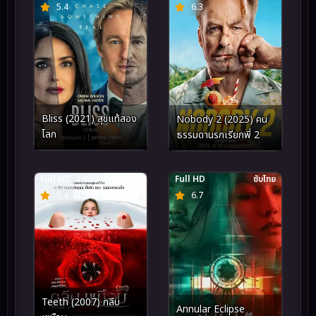
5.4
6.3
Bliss (2021) สุขแท้สอง
Nobody 2 (2025) คน
โลก
ธรรมดานรกเรียกพี่ 2
Full HD
พากย์ไทย
Full HD
ซับไทย
5.4
6.7
Teeth (2007) กลีบ
Annular Eclipse