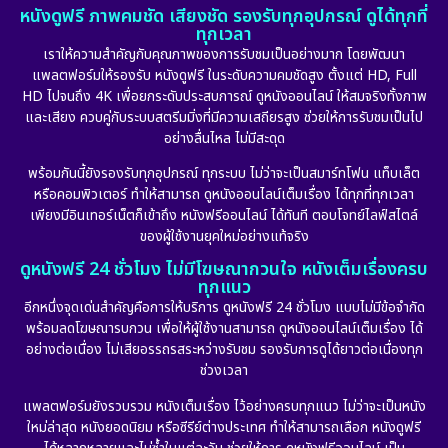
หนังดูฟรี ภาพคมชัด เสียงชัด รองรับทุกอุปกรณ์ ดูได้ทุกที่
ทุกเวลา
เราให้ความสำคัญกับคุณภาพของการรับชมเป็นอย่างมาก โดยพัฒนา
แพลตฟอร์มให้รองรับ หนังดูฟรี ในระดับความคมชัดสูง ตั้งแต่ HD, Full
HD ไปจนถึง 4K เพื่อยกระดับประสบการณ์ ดูหนังออนไลน์ ให้สมจริงทั้งภาพ
และเสียง ควบคู่กับระบบสตรีมมิ่งที่มีความเสถียรสูง ช่วยให้การรับชมเป็นไป
อย่างลื่นไหล ไม่มีสะดุด
พร้อมกันนี้ยังรองรับทุกอุปกรณ์ ทุกระบบ ไม่ว่าจะเป็นสมาร์ทโฟน แท็บเล็ต
หรือคอมพิวเตอร์ ทำให้สามารถ ดูหนังออนไลน์เต็มเรื่อง ได้ทุกที่ทุกเวลา
เพียงมีอินเทอร์เน็ตก็เข้าถึง หนังฟรีออนไลน์ ได้ทันที ตอบโจทย์ไลฟ์สไตล์
ของผู้ใช้งานยุคใหม่อย่างแท้จริง
ดูหนังฟรี 24 ชั่วโมง ไม่มีโฆษณากวนใจ หนังเต็มเรื่องครบ
ทุกแนว
อีกหนึ่งจุดเด่นสำคัญคือการให้บริการ ดูหนังฟรี 24 ชั่วโมง แบบไม่มีข้อจำกัด
พร้อมลดโฆษณารบกวน เพื่อให้ผู้ใช้งานสามารถ ดูหนังออนไลน์เต็มเรื่อง ได้
อย่างต่อเนื่อง ไม่เสียอรรถรสระหว่างรับชม รองรับการดูได้ยาวต่อเนื่องทุก
ช่วงเวลา
แพลตฟอร์มยังรวบรวม หนังเต็มเรื่อง ไว้อย่างครบทุกแนว ไม่ว่าจะเป็นหนัง
ใหม่ล่าสุด หนังยอดนิยม หรือซีรีย์ต่างประเทศ ทำให้สามารถเลือก หนังดูฟรี