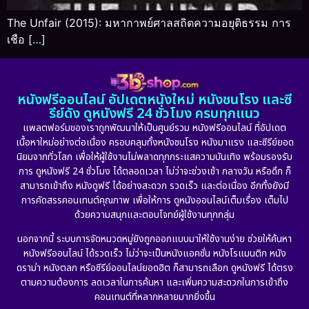
The Unfair (2015): มหากาพย์ศาลสถิตความอยุติธรรม การ
เชือ […]
หนังฟรีออนไลน์ อัปเดตหนังใหม่ หนังชนโรง และซี
รีย์ดัง ดูหนังฟรี 24 ชั่วโมง ครบทุกแนว
แพลตฟอร์มของเราถูกพัฒนาให้เป็นศูนย์รวม หนังฟรีออนไลน์ ที่อัปเดต
เนื้อหาใหม่อย่างต่อเนื่อง ครอบคลุมทั้งหนังชนโรง หนังมาแรง และซีรีย์ยอด
นิยมจากทั่วโลก เพื่อให้ผู้ใช้งานไม่พลาดทุกกระแสความบันเทิง พร้อมรองรับ
การ ดูหนังฟรี 24 ชั่วโมง ได้ตลอดเวลา ไม่ว่าจะช่วงเช้า กลางวัน หรือดึก ก็
สามารถเข้าถึง หนังดูฟรี ได้อย่างสะดวก รวดเร็ว และต่อเนื่อง อีกทั้งยังมี
การคัดสรรคอนเทนต์คุณภาพ เพื่อให้การ ดูหนังออนไลน์เต็มเรื่อง เต็มไป
ด้วยความสนุกและตอบโจทย์ผู้ใช้งานทุกกลุ่ม
นอกจากนี้ ระบบการจัดหมวดหมู่ยังถูกออกแบบมาให้ใช้งานง่าย ช่วยให้ค้นหา
หนังฟรีออนไลน์ ได้รวดเร็ว ไม่ว่าจะเป็นหนังแอคชั่น หนังโรแมนติก หนัง
ดราม่า หนังตลก หรือซีรีย์ออนไลน์ยอดฮิต ก็สามารถเลือก ดูหนังฟรี ได้ตรง
ตามความต้องการ ลดเวลาในการค้นหา และเพิ่มความสะดวกในการเข้าถึง
คอนเทนต์ที่หลากหลายมากยิ่งขึ้น