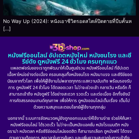
No Way Up (2024): หนังเอาชีวิตรอดสไตล์ปิดตายที่บีบคั้นห
[…]
หนังฟรีออนไลน์ อัปเดตหนังใหม่ หนังชนโรง และซี
รีย์ดัง ดูหนังฟรี 24 ชั่วโมง ครบทุกแนว
แพลตฟอร์มของเราถูกพัฒนาให้เป็นศูนย์รวม หนังฟรีออนไลน์ ที่อัปเดต
เนื้อหาใหม่อย่างต่อเนื่อง ครอบคลุมทั้งหนังชนโรง หนังมาแรง และซีรีย์ยอด
นิยมจากทั่วโลก เพื่อให้ผู้ใช้งานไม่พลาดทุกกระแสความบันเทิง พร้อมรองรับ
การ ดูหนังฟรี 24 ชั่วโมง ได้ตลอดเวลา ไม่ว่าจะช่วงเช้า กลางวัน หรือดึก ก็
สามารถเข้าถึง หนังดูฟรี ได้อย่างสะดวก รวดเร็ว และต่อเนื่อง อีกทั้งยังมี
การคัดสรรคอนเทนต์คุณภาพ เพื่อให้การ ดูหนังออนไลน์เต็มเรื่อง เต็มไป
ด้วยความสนุกและตอบโจทย์ผู้ใช้งานทุกกลุ่ม
นอกจากนี้ ระบบการจัดหมวดหมู่ยังถูกออกแบบมาให้ใช้งานง่าย ช่วยให้ค้นหา
หนังฟรีออนไลน์ ได้รวดเร็ว ไม่ว่าจะเป็นหนังแอคชั่น หนังโรแมนติก หนัง
ดราม่า หนังตลก หรือซีรีย์ออนไลน์ยอดฮิต ก็สามารถเลือก ดูหนังฟรี ได้ตรง
ตามความต้องการ ลดเวลาในการค้นหา และเพิ่มความสะดวกในการเข้าถึง