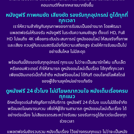
คอนเทนต์ที่หลากหลายมากยิ่งขึ้น
หนังดูฟรี ภาพคมชัด เสียงชัด รองรับทุกอุปกรณ์ ดูได้ทุกที่
ทุกเวลา
เราให้ความสำคัญกับคุณภาพของการรับชมเป็นอย่างมาก โดยพัฒนา
แพลตฟอร์มให้รองรับ หนังดูฟรี ในระดับความคมชัดสูง ตั้งแต่ HD, Full
HD ไปจนถึง 4K เพื่อยกระดับประสบการณ์ ดูหนังออนไลน์ ให้สมจริงทั้งภาพ
และเสียง ควบคู่กับระบบสตรีมมิ่งที่มีความเสถียรสูง ช่วยให้การรับชมเป็นไป
อย่างลื่นไหล ไม่มีสะดุด
พร้อมกันนี้ยังรองรับทุกอุปกรณ์ ทุกระบบ ไม่ว่าจะเป็นสมาร์ทโฟน แท็บเล็ต
หรือคอมพิวเตอร์ ทำให้สามารถ ดูหนังออนไลน์เต็มเรื่อง ได้ทุกที่ทุกเวลา
เพียงมีอินเทอร์เน็ตก็เข้าถึง หนังฟรีออนไลน์ ได้ทันที ตอบโจทย์ไลฟ์สไตล์
ของผู้ใช้งานยุคใหม่อย่างแท้จริง
ดูหนังฟรี 24 ชั่วโมง ไม่มีโฆษณากวนใจ หนังเต็มเรื่องครบ
ทุกแนว
อีกหนึ่งจุดเด่นสำคัญคือการให้บริการ ดูหนังฟรี 24 ชั่วโมง แบบไม่มีข้อจำกัด
พร้อมลดโฆษณารบกวน เพื่อให้ผู้ใช้งานสามารถ ดูหนังออนไลน์เต็มเรื่อง ได้
อย่างต่อเนื่อง ไม่เสียอรรถรสระหว่างรับชม รองรับการดูได้ยาวต่อเนื่องทุก
ช่วงเวลา
แพลตฟอร์มยังรวบรวม หนังเต็มเรื่อง ไว้อย่างครบทุกแนว ไม่ว่าจะเป็นหนัง