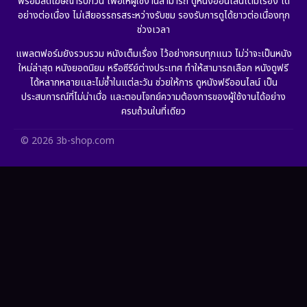
พร้อมลดโฆษณารบกวน เพื่อให้ผู้ใช้งานสามารถ ดูหนังออนไลน์เต็มเรื่อง ได้
Gothic
(6)
อย่างต่อเนื่อง ไม่เสียอรรถรสระหว่างรับชม รองรับการดูได้ยาวต่อเนื่องทุก
ช่วงเวลา
Grief
(6)
แพลตฟอร์มยังรวบรวม หนังเต็มเรื่อง ไว้อย่างครบทุกแนว ไม่ว่าจะเป็นหนัง
ใหม่ล่าสุด หนังยอดนิยม หรือซีรีย์ต่างประเทศ ทำให้สามารถเลือก หนังดูฟรี
HBO GO
(11)
ได้หลากหลายและไม่ซ้ำในแต่ละวัน ช่วยให้การ ดูหนังฟรีออนไลน์ เป็น
ประสบการณ์ที่ไม่น่าเบื่อ และตอบโจทย์ความต้องการของผู้ใช้งานได้อย่าง
HBO Max
(2)
ครบถ้วนในที่เดียว
Healing
(11)
© 2026 3b-shop.com
Heist
(7)
Historical
(25)
History ประวัติศาสตร์
(62)
Holiday
(2)
Horror สยองขวัญ
(391)