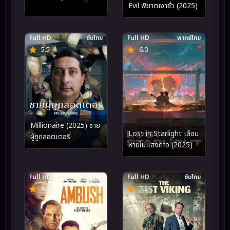
Evil พิฆาตเงาชั่ว (2025)
Full HD
ซับไทย
Full HD
พากย์ไทย
5.5
6.0
Millionaire (2025) ชาย
Lost in Starlight เลือน
ผู้ถูกลอตเตอรี่
หายในแสงดาว (2025)
Full HD
ซับไทย
Full HD
ซับไทย
4.0
7.2