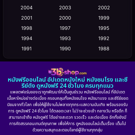
2004
2003
2002
Crime อาชญากรรม
(352)
2001
2000
1999
Cult Film
(5)
1998
1997
1995
Culture
1994
1993
1992
(23)
1991
1990
1988
Dance เต้น
(6)
1986
1985
1983
DC
(2)
1982
1981
1978
หนังฟรีออนไลน์ อัปเดตหนังใหม่ หนังชนโรง และซี
1974
1971
1962
Detective สืบสวน
(5)
รีย์ดัง ดูหนังฟรี 24 ชั่วโมง ครบทุกแนว
แพลตฟอร์มของเราถูกพัฒนาให้เป็นศูนย์รวม หนังฟรีออนไลน์ ที่อัปเดต
Detective สืบสวน
(56)
เนื้อหาใหม่อย่างต่อเนื่อง ครอบคลุมทั้งหนังชนโรง หนังมาแรง และซีรีย์ยอด
นิยมจากทั่วโลก เพื่อให้ผู้ใช้งานไม่พลาดทุกกระแสความบันเทิง พร้อมรองรับ
Disaster
(10)
การ ดูหนังฟรี 24 ชั่วโมง ได้ตลอดเวลา ไม่ว่าจะช่วงเช้า กลางวัน หรือดึก ก็
สามารถเข้าถึง หนังดูฟรี ได้อย่างสะดวก รวดเร็ว และต่อเนื่อง อีกทั้งยังมี
Disney+
(23)
การคัดสรรคอนเทนต์คุณภาพ เพื่อให้การ ดูหนังออนไลน์เต็มเรื่อง เต็มไป
ด้วยความสนุกและตอบโจทย์ผู้ใช้งานทุกกลุ่ม