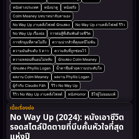
หนังต่างประเทศ
หนังน่าดู
หนังฝรั่ง
Colm Meaney บทบาทน่าจับตามอง
No Way Up งาบคลั่งไฟลต์ นักแสดง
No Way Up งาบคลั่งไฟลต์ รีวิว
No Way Up เรื่องย่อ
การต่อสู้ที่เดิมพันด้วยชีวิต
การหักมุมที่คาดไม่ถึง
ความน่ากลัวที่คุณหนีไม่พ้น
ความมันส์ระดับ 5 ดาว
ความลับที่ถูกซ่อนไว้
ความหลอนที่นอนไม่หลับ
นักแสดง Colm Meaney
นักแสดง Phyllis Logan
น้ำตาซึมด้วยความประทับใจ
ผลงาน Colm Meaney
ผลงาน Phyllis Logan
ผู้กำกับ Claudio Fäh
รีวิว No Way Up
รีวิว No Way Up งาบคลั่งไฟลต์
หนังHorror
ฮีโร่ผู้ไม่ยอมแพ้
เนื้อเรื่องย่อ
No Way Up (2024): หนังเอาชีวิต
รอดสไตล์ปิดตายที่บีบคั้นหัวใจที่สุด
แห่งปี