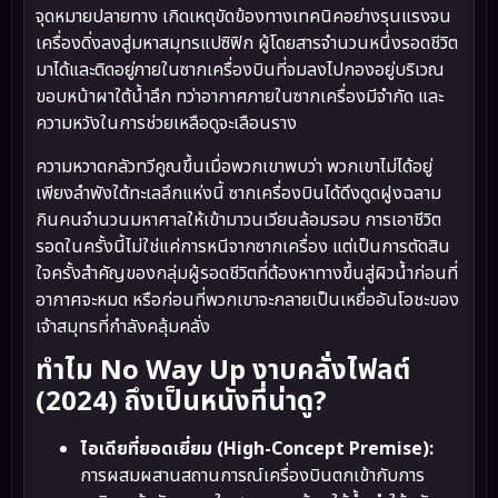
จุดหมายปลายทาง เกิดเหตุขัดข้องทางเทคนิคอย่างรุนแรงจน
เครื่องดิ่งลงสู่มหาสมุทรแปซิฟิก ผู้โดยสารจำนวนหนึ่งรอดชีวิต
มาได้และติดอยู่ภายในซากเครื่องบินที่จมลงไปกองอยู่บริเวณ
ขอบหน้าผาใต้น้ำลึก ทว่าอากาศภายในซากเครื่องมีจำกัด และ
ความหวังในการช่วยเหลือดูจะเลือนราง
ความหวาดกลัวทวีคูณขึ้นเมื่อพวกเขาพบว่า พวกเขาไม่ได้อยู่
เพียงลำพังใต้ทะเลลึกแห่งนี้ ซากเครื่องบินได้ดึงดูดฝูงฉลาม
กินคนจำนวนมหาศาลให้เข้ามาวนเวียนล้อมรอบ การเอาชีวิต
รอดในครั้งนี้ไม่ใช่แค่การหนีจากซากเครื่อง แต่เป็นการตัดสิน
ใจครั้งสำคัญของกลุ่มผู้รอดชีวิตที่ต้องหาทางขึ้นสู่ผิวน้ำก่อนที่
อากาศจะหมด หรือก่อนที่พวกเขาจะกลายเป็นเหยื่ออันโอชะของ
เจ้าสมุทรที่กำลังคลุ้มคลั่ง
ทำไม No Way Up งาบคลั่งไฟลต์
(2024) ถึงเป็นหนังที่น่าดู?
ไอเดียที่ยอดเยี่ยม (High-Concept Premise):
การผสมผสานสถานการณ์เครื่องบินตกเข้ากับการ