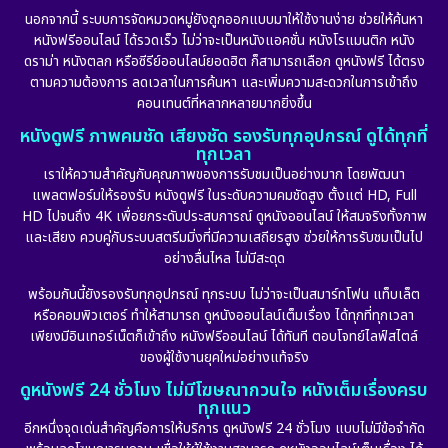
Documentary สารคดี
(91)
นอกจากนี้ ระบบการจัดหมวดหมู่ยังถูกออกแบบมาให้ใช้งานง่าย ช่วยให้ค้นหา
หนังฟรีออนไลน์ ได้รวดเร็ว ไม่ว่าจะเป็นหนังแอคชั่น หนังโรแมนติก หนัง
Drama ดราม่า
(887)
ดราม่า หนังตลก หรือซีรีย์ออนไลน์ยอดฮิต ก็สามารถเลือก ดูหนังฟรี ได้ตรง
ตามความต้องการ ลดเวลาในการค้นหา และเพิ่มความสะดวกในการเข้าถึง
Dystopian
(17)
คอนเทนต์ที่หลากหลายมากยิ่งขึ้น
หนังดูฟรี ภาพคมชัด เสียงชัด รองรับทุกอุปกรณ์ ดูได้ทุกที่
Emotional
(101)
ทุกเวลา
เราให้ความสำคัญกับคุณภาพของการรับชมเป็นอย่างมาก โดยพัฒนา
Epic มหากาพย์
(17)
แพลตฟอร์มให้รองรับ หนังดูฟรี ในระดับความคมชัดสูง ตั้งแต่ HD, Full
HD ไปจนถึง 4K เพื่อยกระดับประสบการณ์ ดูหนังออนไลน์ ให้สมจริงทั้งภาพ
Erotic
(10)
และเสียง ควบคู่กับระบบสตรีมมิ่งที่มีความเสถียรสูง ช่วยให้การรับชมเป็นไป
อย่างลื่นไหล ไม่มีสะดุด
Family ครอบครัว
(226)
พร้อมกันนี้ยังรองรับทุกอุปกรณ์ ทุกระบบ ไม่ว่าจะเป็นสมาร์ทโฟน แท็บเล็ต
หรือคอมพิวเตอร์ ทำให้สามารถ ดูหนังออนไลน์เต็มเรื่อง ได้ทุกที่ทุกเวลา
Fantasy จินตนาการ
(256)
เพียงมีอินเทอร์เน็ตก็เข้าถึง หนังฟรีออนไลน์ ได้ทันที ตอบโจทย์ไลฟ์สไตล์
ของผู้ใช้งานยุคใหม่อย่างแท้จริง
Fiction
(11)
ดูหนังฟรี 24 ชั่วโมง ไม่มีโฆษณากวนใจ หนังเต็มเรื่องครบ
ทุกแนว
Film
(57)
อีกหนึ่งจุดเด่นสำคัญคือการให้บริการ ดูหนังฟรี 24 ชั่วโมง แบบไม่มีข้อจำกัด