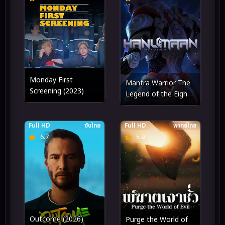
Monday First
Mantra Warrior The
Screening (2023)
Legend of the Eight
Moons นักรบมนตรา
ตำนานแปดดวงจันทร์
Full HD
ซับไทย
Full HD
พากย์ไทย
(2024)
6.7
5.9
Outcome (2026)
Purge the World of