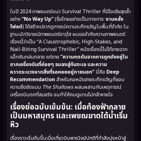
ในปี 2024 ภาพยนตร์แนว Survival Thriller ที่มีไอเดียสุดล้ำ
อย่าง
“No Way Up”
(ชื่อไทยอย่างเป็นทางการ:
งาบคลั่ง
ไฟลต์
) ได้สร้างปรากฏการณ์ความระทึกขวัญในพื้นที่จำกัด ใน
ฐานะนักวิจารณ์ภาพยนตร์อาวุโส ผมขอจำกัดความภาพยนตร์
เรื่องนี้ว่าเป็น “A Claustrophobic, High-Stakes, and
Nail-Biting Survival Thriller” หนังเรื่องนี้ไม่ได้ขายฉาก
แอ็กชันถล่มทลาย แต่ขาย
“ความกดดันจากการถูกขังอยู่ใน
ซากเครื่องบินที่ค่อยๆ จมลงสู่ก้นทะเล และความ
หวาดระแวงจากสิ่งที่รอคอยอยู่ภายนอก”
นี่คือ
Deep
Recommendation
สำหรับคอหนังสายระทึกขวัญที่ชอบ
ความอึดอัดแบบ
The Shallows
ผสมผสานกับเหตุการณ์
เครื่องบินตกที่สมจริง จนทำให้คนดูแทบไม่กล้าหายใจ
เรื่องย่อฉบับเข้มข้น: เมื่อท้องฟ้ากลาย
เป็นมหาสมุทร และเพชฌฆาตใต้น้ำเริ่ม
หิว
เรื่องราวเริ่มต้นขึ้นเมื่อเที่ยวบินพาณิชย์ปกติที่กำลังมุ่งหน้าสู่