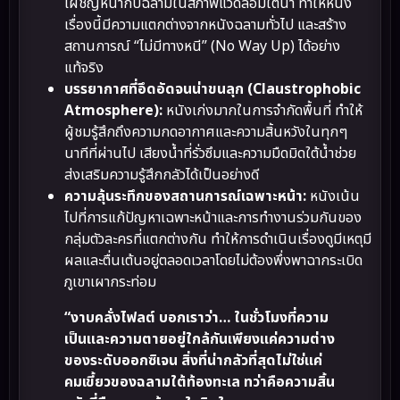
เผชิญหน้ากับฉลามในสภาพแวดล้อมใต้น้ำ ทำให้หนัง
เรื่องนี้มีความแตกต่างจากหนังฉลามทั่วไป และสร้าง
สถานการณ์ “ไม่มีทางหนี” (No Way Up) ได้อย่าง
แท้จริง
บรรยากาศที่อึดอัดจนน่าขนลุก (Claustrophobic
Atmosphere):
หนังเก่งมากในการจำกัดพื้นที่ ทำให้
ผู้ชมรู้สึกถึงความกดอากาศและความสิ้นหวังในทุกๆ
นาทีที่ผ่านไป เสียงน้ำที่รั่วซึมและความมืดมิดใต้น้ำช่วย
ส่งเสริมความรู้สึกกลัวได้เป็นอย่างดี
ความลุ้นระทึกของสถานการณ์เฉพาะหน้า:
หนังเน้น
ไปที่การแก้ปัญหาเฉพาะหน้าและการทำงานร่วมกันของ
กลุ่มตัวละครที่แตกต่างกัน ทำให้การดำเนินเรื่องดูมีเหตุมี
ผลและตื่นเต้นอยู่ตลอดเวลาโดยไม่ต้องพึ่งพาฉากระเบิด
ภูเขาเผากระท่อม
“งาบคลั่งไฟลต์ บอกเราว่า… ในชั่วโมงที่ความ
เป็นและความตายอยู่ใกล้กันเพียงแค่ความต่าง
ของระดับออกซิเจน สิ่งที่น่ากลัวที่สุดไม่ใช่แค่
คมเขี้ยวของฉลามใต้ท้องทะเล ทว่าคือความสิ้น