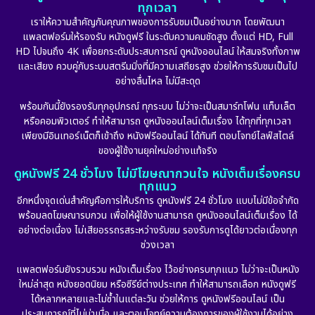
ทุกเวลา
เราให้ความสำคัญกับคุณภาพของการรับชมเป็นอย่างมาก โดยพัฒนา
แพลตฟอร์มให้รองรับ หนังดูฟรี ในระดับความคมชัดสูง ตั้งแต่ HD, Full
HD ไปจนถึง 4K เพื่อยกระดับประสบการณ์ ดูหนังออนไลน์ ให้สมจริงทั้งภาพ
และเสียง ควบคู่กับระบบสตรีมมิ่งที่มีความเสถียรสูง ช่วยให้การรับชมเป็นไป
อย่างลื่นไหล ไม่มีสะดุด
พร้อมกันนี้ยังรองรับทุกอุปกรณ์ ทุกระบบ ไม่ว่าจะเป็นสมาร์ทโฟน แท็บเล็ต
หรือคอมพิวเตอร์ ทำให้สามารถ ดูหนังออนไลน์เต็มเรื่อง ได้ทุกที่ทุกเวลา
เพียงมีอินเทอร์เน็ตก็เข้าถึง หนังฟรีออนไลน์ ได้ทันที ตอบโจทย์ไลฟ์สไตล์
ของผู้ใช้งานยุคใหม่อย่างแท้จริง
ดูหนังฟรี 24 ชั่วโมง ไม่มีโฆษณากวนใจ หนังเต็มเรื่องครบ
ทุกแนว
อีกหนึ่งจุดเด่นสำคัญคือการให้บริการ ดูหนังฟรี 24 ชั่วโมง แบบไม่มีข้อจำกัด
พร้อมลดโฆษณารบกวน เพื่อให้ผู้ใช้งานสามารถ ดูหนังออนไลน์เต็มเรื่อง ได้
อย่างต่อเนื่อง ไม่เสียอรรถรสระหว่างรับชม รองรับการดูได้ยาวต่อเนื่องทุก
ช่วงเวลา
แพลตฟอร์มยังรวบรวม หนังเต็มเรื่อง ไว้อย่างครบทุกแนว ไม่ว่าจะเป็นหนัง
ใหม่ล่าสุด หนังยอดนิยม หรือซีรีย์ต่างประเทศ ทำให้สามารถเลือก หนังดูฟรี
ได้หลากหลายและไม่ซ้ำในแต่ละวัน ช่วยให้การ ดูหนังฟรีออนไลน์ เป็น
ประสบการณ์ที่ไม่น่าเบื่อ และตอบโจทย์ความต้องการของผู้ใช้งานได้อย่าง