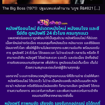
The Big Boss (1971): ปฐมบทแห่งตำนาน ‘บรูซ ลี&#821 […]
หนังฟรีออนไลน์ อัปเดตหนังใหม่ หนังชนโรง และซี
รีย์ดัง ดูหนังฟรี 24 ชั่วโมง ครบทุกแนว
แพลตฟอร์มของเราถูกพัฒนาให้เป็นศูนย์รวม หนังฟรีออนไลน์ ที่อัปเดต
เนื้อหาใหม่อย่างต่อเนื่อง ครอบคลุมทั้งหนังชนโรง หนังมาแรง และซีรีย์ยอด
นิยมจากทั่วโลก เพื่อให้ผู้ใช้งานไม่พลาดทุกกระแสความบันเทิง พร้อมรองรับ
การ ดูหนังฟรี 24 ชั่วโมง ได้ตลอดเวลา ไม่ว่าจะช่วงเช้า กลางวัน หรือดึก ก็
สามารถเข้าถึง หนังดูฟรี ได้อย่างสะดวก รวดเร็ว และต่อเนื่อง อีกทั้งยังมี
การคัดสรรคอนเทนต์คุณภาพ เพื่อให้การ ดูหนังออนไลน์เต็มเรื่อง เต็มไป
ด้วยความสนุกและตอบโจทย์ผู้ใช้งานทุกกลุ่ม
นอกจากนี้ ระบบการจัดหมวดหมู่ยังถูกออกแบบมาให้ใช้งานง่าย ช่วยให้ค้นหา
หนังฟรีออนไลน์ ได้รวดเร็ว ไม่ว่าจะเป็นหนังแอคชั่น หนังโรแมนติก หนัง
ดราม่า หนังตลก หรือซีรีย์ออนไลน์ยอดฮิต ก็สามารถเลือก ดูหนังฟรี ได้ตรง
ตามความต้องการ ลดเวลาในการค้นหา และเพิ่มความสะดวกในการเข้าถึง
คอนเทนต์ที่หลากหลายมากยิ่งขึ้น
หนังดูฟรี ภาพคมชัด เสียงชัด รองรับทุกอุปกรณ์ ดูได้ทุกที่