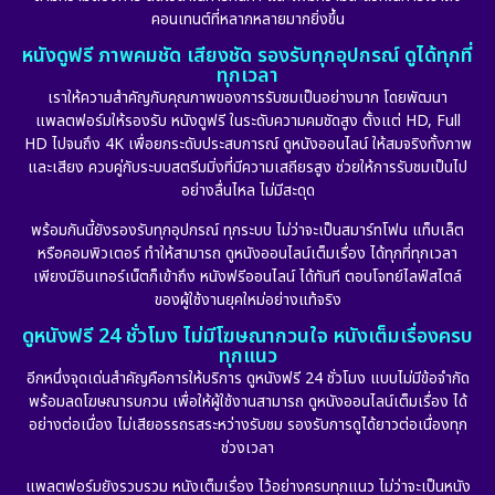
คอนเทนต์ที่หลากหลายมากยิ่งขึ้น
หนังดูฟรี ภาพคมชัด เสียงชัด รองรับทุกอุปกรณ์ ดูได้ทุกที่
ทุกเวลา
เราให้ความสำคัญกับคุณภาพของการรับชมเป็นอย่างมาก โดยพัฒนา
แพลตฟอร์มให้รองรับ หนังดูฟรี ในระดับความคมชัดสูง ตั้งแต่ HD, Full
HD ไปจนถึง 4K เพื่อยกระดับประสบการณ์ ดูหนังออนไลน์ ให้สมจริงทั้งภาพ
และเสียง ควบคู่กับระบบสตรีมมิ่งที่มีความเสถียรสูง ช่วยให้การรับชมเป็นไป
อย่างลื่นไหล ไม่มีสะดุด
พร้อมกันนี้ยังรองรับทุกอุปกรณ์ ทุกระบบ ไม่ว่าจะเป็นสมาร์ทโฟน แท็บเล็ต
หรือคอมพิวเตอร์ ทำให้สามารถ ดูหนังออนไลน์เต็มเรื่อง ได้ทุกที่ทุกเวลา
เพียงมีอินเทอร์เน็ตก็เข้าถึง หนังฟรีออนไลน์ ได้ทันที ตอบโจทย์ไลฟ์สไตล์
ของผู้ใช้งานยุคใหม่อย่างแท้จริง
ดูหนังฟรี 24 ชั่วโมง ไม่มีโฆษณากวนใจ หนังเต็มเรื่องครบ
ทุกแนว
อีกหนึ่งจุดเด่นสำคัญคือการให้บริการ ดูหนังฟรี 24 ชั่วโมง แบบไม่มีข้อจำกัด
พร้อมลดโฆษณารบกวน เพื่อให้ผู้ใช้งานสามารถ ดูหนังออนไลน์เต็มเรื่อง ได้
อย่างต่อเนื่อง ไม่เสียอรรถรสระหว่างรับชม รองรับการดูได้ยาวต่อเนื่องทุก
ช่วงเวลา
แพลตฟอร์มยังรวบรวม หนังเต็มเรื่อง ไว้อย่างครบทุกแนว ไม่ว่าจะเป็นหนัง