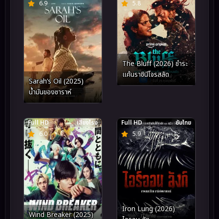
6.9
5.8
The Bluff (2026) ชำระ
แค้นราชินีโจรสลัด
Sarah’s Oil (2025)
น้ำมันของซาราห์
Full HD
เสียงโรง
Full HD
ซับไทย
6.0
5.9
Iron Lung (2026)
Wind Breaker (2025)