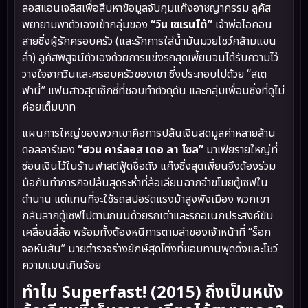
ลอสแอนเจลิสเพื่อสืบหาข้อมูลจับกุมแก๊งอาชญากรรม ลูคัส
พยายามพาตัวเองเข้ากลุ่มของ
“วิน เซเรนโต้”
เจ้าพ่อไอคอน
สายซิ่งผู้รักครอบครัว (และรักการใส่น้ำมันมวยโชว์กล้ามแขน
ล่ำ) ลูคัสพิสูจน์ตัวเองด้วยการแข่งรถสุดเพี้ยนจนได้รับความไว้
วางใจจากวินและครอบครัวของเขา ซึ่งประกอบไปด้วย “สเต
ฟานี่” แฟนสาวสุดเซ็กซี่ที่ชอบทำตัวดุดัน และกลุ่มเพื่อนซิ่งที่ดูไม่
ค่อยเต็มบาท
แผนการใหญ่ของพวกเขาคือการปล้นเงินสดมูลค่าหลายล้าน
ดอลลาร์ของ
“ฮวน คาร์ลอส เดอ ลา โซล”
มาเฟียรายใหญ่ที่
ซ่อนเงินไว้ในร้านฟาสต์ฟู้ดชื่อดัง แก๊งซิ่งสุดเพี้ยนจึงต้องร่วม
มือกันทำภารกิจปล้นสุดระห่ำที่ล้อเลียนฉากจำขโมยตู้เซฟใน
ตำนาน แต่แทนที่จะใช้รถสปอร์ตแรงม้าสูงพังเมือง พวกเขา
กลับลากตู้เซฟไปตามถนนด้วยรถเต่าและรถอเนกประสงค์ขับ
เคลื่อนสี่ล้อ พร้อมทั้งต้องหนีการตามล่าของเจ้าหน้าที่ “ร็อก
จอห์นสัน” นายตำรวจร่างยักษ์สุดโต่งที่ชอบทานพุดดิ้งและโชว์
ความแมนเกินร้อย
ทำไม Superfast! (2015) ถึงเป็นหนัง