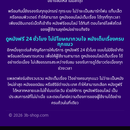
อย่างลื่นไหล ไม่มีสะดุด
Family ครอบครัว
(225)
พร้อมกันนี้ยังรองรับทุกอุปกรณ์ ทุกระบบ ไม่ว่าจะเป็นสมาร์ทโฟน แท็บเล็ต
หรือคอมพิวเตอร์ ทำให้สามารถ ดูหนังออนไลน์เต็มเรื่อง ได้ทุกที่ทุกเวลา
Fantasy จินตนาการ
(253)
เพียงมีอินเทอร์เน็ตก็เข้าถึง หนังฟรีออนไลน์ ได้ทันที ตอบโจทย์ไลฟ์สไตล์
ของผู้ใช้งานยุคใหม่อย่างแท้จริง
Fiction
(11)
ดูหนังฟรี 24 ชั่วโมง ไม่มีโฆษณากวนใจ หนังเต็มเรื่องครบ
ทุกแนว
Film
(57)
อีกหนึ่งจุดเด่นสำคัญคือการให้บริการ ดูหนังฟรี 24 ชั่วโมง แบบไม่มีข้อจำกัด
พร้อมลดโฆษณารบกวน เพื่อให้ผู้ใช้งานสามารถ ดูหนังออนไลน์เต็มเรื่อง ได้
Gothic
(6)
อย่างต่อเนื่อง ไม่เสียอรรถรสระหว่างรับชม รองรับการดูได้ยาวต่อเนื่องทุก
ช่วงเวลา
Grief
(6)
แพลตฟอร์มยังรวบรวม หนังเต็มเรื่อง ไว้อย่างครบทุกแนว ไม่ว่าจะเป็นหนัง
ใหม่ล่าสุด หนังยอดนิยม หรือซีรีย์ต่างประเทศ ทำให้สามารถเลือก หนังดูฟรี
HBO GO
(10)
ได้หลากหลายและไม่ซ้ำในแต่ละวัน ช่วยให้การ ดูหนังฟรีออนไลน์ เป็น
ประสบการณ์ที่ไม่น่าเบื่อ และตอบโจทย์ความต้องการของผู้ใช้งานได้อย่าง
HBO Max
(2)
ครบถ้วนในที่เดียว
Healing
(11)
© 2026 3b-shop.com
Heist
(7)