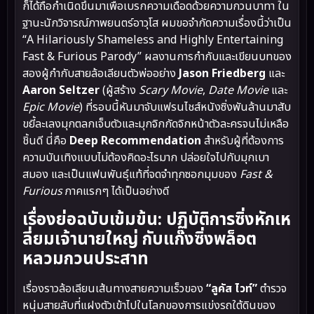
ก็ได้ถือกำเนิดขึ้นมาเพื่อเบรกความเดือดด้วยความกวนบาทา ใน
ฐานะนักวิจารณ์ภาพยนตร์อาวุโส ผมขอจำกัดความเรื่องนี้ว่าเป็น
“A Hilariously Shameless and Highly Entertaining
Fast & Furious Parody” ผลงานการกำกับและเขียนบทของ
สองผู้กำกับสายล้อเลียนตัวพ่ออย่าง
Jason Friedberg
และ
Aaron Seltzer
(ผู้สร้าง
Scary Movie
,
Date Movie
และ
Epic Movie
) ที่รอบนี้หันมาจับแฟรนไชส์หนังซิ่งพันล้านมาสับ
ขยี้ละเลงมุกตลกเจ็บตัวและมุกจิกกัดจิกหน้าตัวละครจนไม่เหลือ
ชิ้นดี นี่คือ
Deep Recommendation
สำหรับผู้ที่ต้องการ
ความบันเทิงแบบไม่ต้องคิดอะไรมาก ปล่อยใจไปกับมุกเบา
สมอง และเป็นแฟนพันธุ์แท้ที่จดจำทุกซอกมุมของ
Fast &
Furious
ภาคแรกๆ ได้เป็นอย่างดี
เรื่องย่อฉบับเข้มข้น: ปฏิบัติการซิ่งหักเห
ลี่ยมเจ้านายใหญ่ กับแก๊งซิ่งพล็อต
หลวมกวนประสาท
เรื่องราวล้อเลียนเส้นทางสายความเร็วของ
“ลูคัส ไวท์”
ตำรวจ
หนุ่มสายลับที่แฝงตัวเข้าไปในโลกของการแข่งรถใต้ดินของ