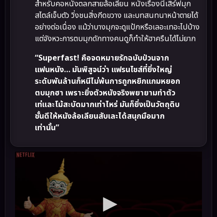
สำหรับคอหนังตลกสายล้อเลียน หนังเรื่องนี้เสิร์ฟมุก
สไตล์เจ็บตัว วิ่งชนสิ่งกีดขวาง และบทสนทนาหน้าตายได้
อย่างต่อเนื่อง แม้ว่าบางมุกจะดูแป้กหรือเลอะเทอะไปบ้าง
แต่จังหวะการตบมุกดักทางคนดูก็ทำให้ฮาครืนได้ไม่ยาก
“Superfast! คือจดหมายรักฉบับป่วนจาก
แฟนหนัง… มันพิสูจน์ว่า แฟรนไชส์ที่ยิ่งใหญ่
ระดับพันล้านก็หนีไม่พ้นการถูกหยิกแกมหยอก
ตบมุกฮา เพราะยิ่งตัวหนังจริงพยายามทำตัว
เท่และโม้สะบัดมากเท่าไหร่ มันก็ยิ่งเป็นวัตถุดิบ
ชั้นดีให้หนังล้อเลียนสับเละได้สนุกมือมาก
เท่านั้น”