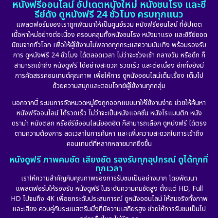
หนังฟรีออนไลน์ อัปเดตหนังใหม่ หนังชนโรง และซี
1974
1971
1962
Detective สืบสวน
(5)
รีย์ดัง ดูหนังฟรี 24 ชั่วโมง ครบทุกแนว
แพลตฟอร์มของเราถูกพัฒนาให้เป็นศูนย์รวม หนังฟรีออนไลน์ ที่อัปเดต
Detective สืบสวน
(56)
เนื้อหาใหม่อย่างต่อเนื่อง ครอบคลุมทั้งหนังชนโรง หนังมาแรง และซีรีย์ยอด
นิยมจากทั่วโลก เพื่อให้ผู้ใช้งานไม่พลาดทุกกระแสความบันเทิง พร้อมรองรับ
Disaster
(10)
การ ดูหนังฟรี 24 ชั่วโมง ได้ตลอดเวลา ไม่ว่าจะช่วงเช้า กลางวัน หรือดึก ก็
สามารถเข้าถึง หนังดูฟรี ได้อย่างสะดวก รวดเร็ว และต่อเนื่อง อีกทั้งยังมี
Disney+
(21)
การคัดสรรคอนเทนต์คุณภาพ เพื่อให้การ ดูหนังออนไลน์เต็มเรื่อง เต็มไป
ด้วยความสนุกและตอบโจทย์ผู้ใช้งานทุกกลุ่ม
Documentary สารคดี
(91)
นอกจากนี้ ระบบการจัดหมวดหมู่ยังถูกออกแบบมาให้ใช้งานง่าย ช่วยให้ค้นหา
หนังฟรีออนไลน์ ได้รวดเร็ว ไม่ว่าจะเป็นหนังแอคชั่น หนังโรแมนติก หนัง
Drama ดราม่า
(882)
ดราม่า หนังตลก หรือซีรีย์ออนไลน์ยอดฮิต ก็สามารถเลือก ดูหนังฟรี ได้ตรง
ตามความต้องการ ลดเวลาในการค้นหา และเพิ่มความสะดวกในการเข้าถึง
Dystopian
(17)
คอนเทนต์ที่หลากหลายมากยิ่งขึ้น
หนังดูฟรี ภาพคมชัด เสียงชัด รองรับทุกอุปกรณ์ ดูได้ทุกที่
Emotional
(101)
ทุกเวลา
เราให้ความสำคัญกับคุณภาพของการรับชมเป็นอย่างมาก โดยพัฒนา
Epic มหากาพย์
(17)
แพลตฟอร์มให้รองรับ หนังดูฟรี ในระดับความคมชัดสูง ตั้งแต่ HD, Full
HD ไปจนถึง 4K เพื่อยกระดับประสบการณ์ ดูหนังออนไลน์ ให้สมจริงทั้งภาพ
Erotic
(10)
และเสียง ควบคู่กับระบบสตรีมมิ่งที่มีความเสถียรสูง ช่วยให้การรับชมเป็นไป