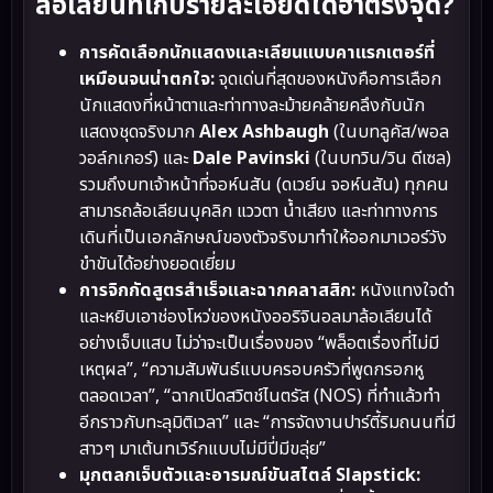
ล้อเลียนที่เก็บรายละเอียดได้ฮาตรงจุด?
การคัดเลือกนักแสดงและเลียนแบบคาแรกเตอร์ที่
เหมือนจนน่าตกใจ:
จุดเด่นที่สุดของหนังคือการเลือก
นักแสดงที่หน้าตาและท่าทางละม้ายคล้ายคลึงกับนัก
แสดงชุดจริงมาก
Alex Ashbaugh
(ในบทลูคัส/พอล
วอล์กเกอร์) และ
Dale Pavinski
(ในบทวิน/วิน ดีเซล)
รวมถึงบทเจ้าหน้าที่จอห์นสัน (ดเวย์น จอห์นสัน) ทุกคน
สามารถล้อเลียนบุคลิก แววตา น้ำเสียง และท่าทางการ
เดินที่เป็นเอกลักษณ์ของตัวจริงมาทำให้ออกมาเวอร์วัง
ขำขันได้อย่างยอดเยี่ยม
การจิกกัดสูตรสำเร็จและฉากคลาสสิก:
หนังแทงใจดำ
และหยิบเอาช่องโหว่ของหนังออริจินอลมาล้อเลียนได้
อย่างเจ็บแสบ ไม่ว่าจะเป็นเรื่องของ “พล็อตเรื่องที่ไม่มี
เหตุผล”, “ความสัมพันธ์แบบครอบครัวที่พูดกรอกหู
ตลอดเวลา”, “ฉากเปิดสวิตช์ไนตรัส (NOS) ที่ทำแล้วทำ
อีกราวกับทะลุมิติเวลา” และ “การจัดงานปาร์ตี้ริมถนนที่มี
สาวๆ มาเต้นทเวิร์กแบบไม่มีปี่มีขลุ่ย”
มุกตลกเจ็บตัวและอารมณ์ขันสไตล์ Slapstick: