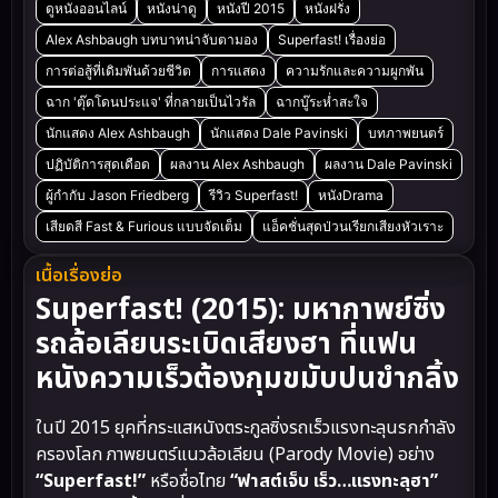
ดูหนังออนไลน์
หนังน่าดู
หนังปี 2015
หนังฝรั่ง
Alex Ashbaugh บทบาทน่าจับตามอง
Superfast! เรื่องย่อ
การต่อสู้ที่เดิมพันด้วยชีวิต
การแสดง
ความรักและความผูกพัน
ฉาก 'ตุ๊ดโดนประแจ' ที่กลายเป็นไวรัล
ฉากบู๊ระห่ำสะใจ
นักแสดง Alex Ashbaugh
นักแสดง Dale Pavinski
บทภาพยนตร์
ปฏิบัติการสุดเดือด
ผลงาน Alex Ashbaugh
ผลงาน Dale Pavinski
ผู้กำกับ Jason Friedberg
รีวิว Superfast!
หนังDrama
เสียดสี Fast & Furious แบบจัดเต็ม
แอ็คชั่นสุดป่วนเรียกเสียงหัวเราะ
เนื้อเรื่องย่อ
Superfast! (2015): มหากาพย์ซิ่ง
รถล้อเลียนระเบิดเสียงฮา ที่แฟน
หนังความเร็วต้องกุมขมับปนขำกลิ้ง
ในปี 2015 ยุคที่กระแสหนังตระกูลซิ่งรถเร็วแรงทะลุนรกกำลัง
ครองโลก ภาพยนตร์แนวล้อเลียน (Parody Movie) อย่าง
“Superfast!”
หรือชื่อไทย
“ฟาสต์เจ็บ เร็ว…แรงทะลุฮา”