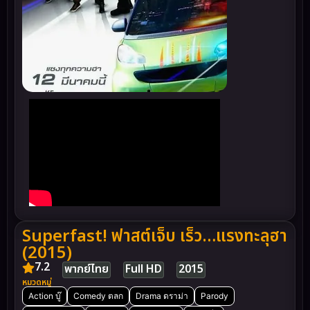
Superfast! ฟาสต์เจ็บ เร็ว…แรงทะลุฮา
(2015)
7.2
พากย์ไทย
Full HD
2015
หมวดหมู่
Action บู๊
Comedy ตลก
Drama ดราม่า
Parody